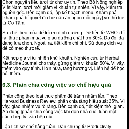
Chọn nguyên liệu tươi từ chợ uy tín. Theo Bộ Nông nghiệp
Việt Nam, tươi mới giảm vi khuẩn tự nhiên. Vì vậy, kiểm tra
nguồn gốc. Bên cạnh đó, lập kế hoạch menu. Khám phá
[khám phá bí quyết đi chợ nấu ăn ngon mỗi ngày] với hỗ trợ
từ Cô Tấm.
Sơ chế theo mùa để tối ưu dinh dưỡng. Dữ liệu từ WHO chỉ
ra, thực phẩm mùa vụ giàu dưỡng chất hơn 30%. Do đó, đa
dạng lựa chọn. Ngoài ra, tiết kiệm chi phí. Sử dụng dịch vụ
để có mẹo thực tế.
Kết hợp gia vị tự nhiên khử khuẩn. Nghiên cứu từ Herbal
Medicine Journal cho thấy, gừng giảm vi khuẩn 50%. Vì vậy,
thêm vào quy trình. Hơn nữa, tăng hương vị. Liên hệ để học
hỏi thêm.
6.3. Phân chia công việc sơ chế hiệu quả
Phân công theo loại thực phẩm để tránh nhầm lẫn. Theo
Harvard Business Review, phân chia tăng hiệu suất 35%. Vì
vậy, giao nhiệm vụ rõ ràng. Bên cạnh đó, tiết kiệm thời gian.
Áp dụng [phân chia công việc khi dọn nhà cuối tuần một
cách hợp lý] vào bếp núc.
Lập lịch sơ chế hàng tuần. Dẫn chứng từ Productivity