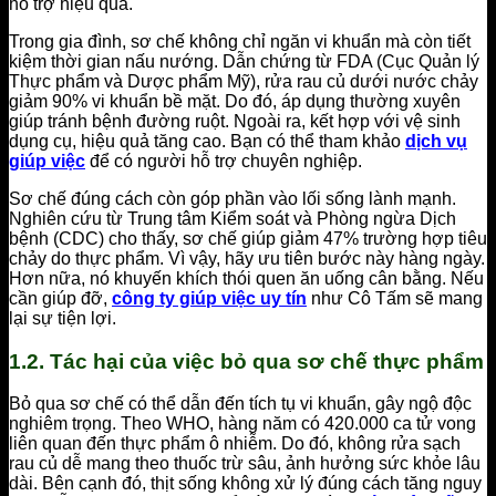
hỗ trợ hiệu quả.
Trong gia đình, sơ chế không chỉ ngăn vi khuẩn mà còn tiết
kiệm thời gian nấu nướng. Dẫn chứng từ FDA (Cục Quản lý
Thực phẩm và Dược phẩm Mỹ), rửa rau củ dưới nước chảy
giảm 90% vi khuẩn bề mặt. Do đó, áp dụng thường xuyên
giúp tránh bệnh đường ruột. Ngoài ra, kết hợp với vệ sinh
dụng cụ, hiệu quả tăng cao. Bạn có thể tham khảo
dịch vụ
giúp việc
để có người hỗ trợ chuyên nghiệp.
Sơ chế đúng cách còn góp phần vào lối sống lành mạnh.
Nghiên cứu từ Trung tâm Kiểm soát và Phòng ngừa Dịch
bệnh (CDC) cho thấy, sơ chế giúp giảm 47% trường hợp tiêu
chảy do thực phẩm. Vì vậy, hãy ưu tiên bước này hàng ngày.
Hơn nữa, nó khuyến khích thói quen ăn uống cân bằng. Nếu
cần giúp đỡ,
công ty giúp việc uy tín
như Cô Tấm sẽ mang
lại sự tiện lợi.
1.2. Tác hại của việc bỏ qua sơ chế thực phẩm
Bỏ qua sơ chế có thể dẫn đến tích tụ vi khuẩn, gây ngộ độc
nghiêm trọng. Theo WHO, hàng năm có 420.000 ca tử vong
liên quan đến thực phẩm ô nhiễm. Do đó, không rửa sạch
rau củ dễ mang theo thuốc trừ sâu, ảnh hưởng sức khỏe lâu
dài. Bên cạnh đó, thịt sống không xử lý đúng cách tăng nguy