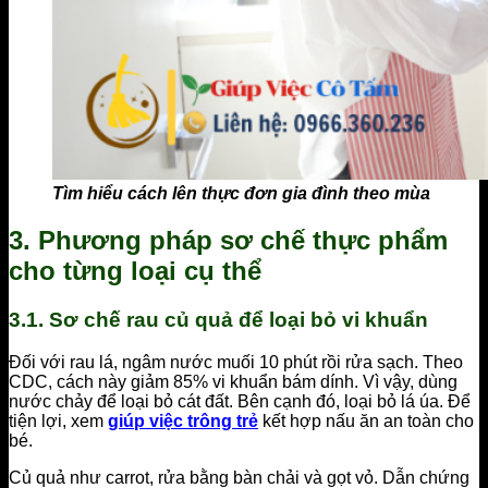
Tìm hiểu cách lên thực đơn gia đình theo mùa
3. Phương pháp sơ chế thực phẩm
cho từng loại cụ thể
3.1. Sơ chế rau củ quả để loại bỏ vi khuẩn
Đối với rau lá, ngâm nước muối 10 phút rồi rửa sạch. Theo
CDC, cách này giảm 85% vi khuẩn bám dính. Vì vậy, dùng
nước chảy để loại bỏ cát đất. Bên cạnh đó, loại bỏ lá úa. Để
tiện lợi, xem
giúp việc trông trẻ
kết hợp nấu ăn an toàn cho
bé.
Củ quả như carrot, rửa bằng bàn chải và gọt vỏ. Dẫn chứng