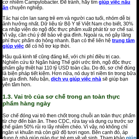
cơ nhiễm Campylobacter. Để tránh, hãy tìm
giúp việc nấu
ăn
chuyên nghiệp.
Tác hại còn lan sang trẻ em và người cao tuổi, nhóm dễ bị
ảnh hưởng nhất. Dữ liệu từ Bộ Y tế Việt Nam cho biết, 30%
ca nhập viện do ngộ độc thực phẩm xuất phát từ sơ chế sai.
Vì vậy, cần chú ý để bảo vệ gia đình. Ngoài ra, nó gây lãng
phí thực phẩm do hỏng nhanh. Bạn có thể liên hệ
trung tâm
giúp việc
để có hỗ trợ kịp thời.
Hậu quả kinh tế cũng đáng kể, với chi phí điều trị cao.
Nghiên cứu từ Ngân hàng Thế giới ước tính, ngộ độc thực
phẩm gây thiệt hại 110 tỷ USD toàn cầu. Do đó, sơ chế đúng
là biện pháp tiết kiệm. Hơn nữa, nó duy trì niềm tin trong bữa
ăn gia đình. Nếu bận,
dịch vụ giúp việc nhà
sẽ giúp bạn
yên tâm hơn.
1.3. Vai trò của sơ chế trong an toàn thực
phẩm hàng ngày
Sơ chế đóng vai trò then chốt trong chuỗi an toàn thực phẩm
từ chợ đến bàn ăn. Theo CDC, rửa tay và dụng cụ trước sơ
chế giảm 50% rủi ro lây nhiễm chéo. Vì vậy, nó không chỉ
ngăn vi khuẩn mà còn giữ độ tươi ngon. Bên cạnh đó, áp
dụng ở nhà giúp giáo dục trẻ em về vệ sinh. Tham khảo
giúp