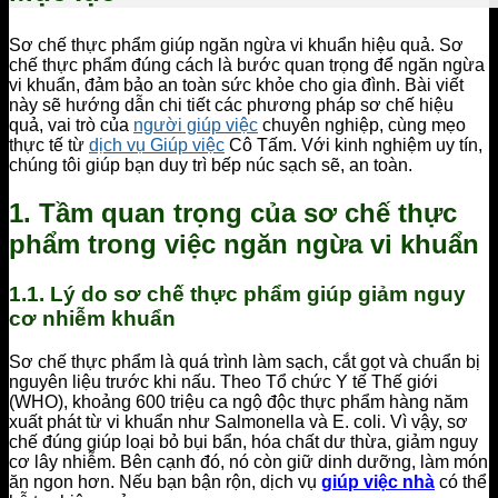
Sơ chế thực phẩm giúp ngăn ngừa vi khuẩn hiệu quả. Sơ
chế thực phẩm đúng cách là bước quan trọng để ngăn ngừa
vi khuẩn, đảm bảo an toàn sức khỏe cho gia đình. Bài viết
này sẽ hướng dẫn chi tiết các phương pháp sơ chế hiệu
quả, vai trò của
người giúp việc
chuyên nghiệp, cùng mẹo
thực tế từ
dịch vụ Giúp việc
Cô Tấm. Với kinh nghiệm uy tín,
chúng tôi giúp bạn duy trì bếp núc sạch sẽ, an toàn.
1. Tầm quan trọng của sơ chế thực
phẩm trong việc ngăn ngừa vi khuẩn
1.1. Lý do sơ chế thực phẩm giúp giảm nguy
cơ nhiễm khuẩn
Sơ chế thực phẩm là quá trình làm sạch, cắt gọt và chuẩn bị
nguyên liệu trước khi nấu. Theo Tổ chức Y tế Thế giới
(WHO), khoảng 600 triệu ca ngộ độc thực phẩm hàng năm
xuất phát từ vi khuẩn như Salmonella và E. coli. Vì vậy, sơ
chế đúng giúp loại bỏ bụi bẩn, hóa chất dư thừa, giảm nguy
cơ lây nhiễm. Bên cạnh đó, nó còn giữ dinh dưỡng, làm món
ăn ngon hơn. Nếu bạn bận rộn, dịch vụ
giúp việc nhà
có thể