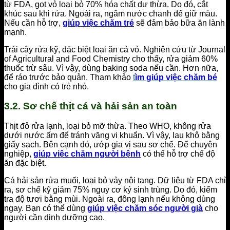
từ FDA, gọt vỏ loại bỏ 70% hóa chất dư thừa. Do đó, cắt
khúc sau khi rửa. Ngoài ra, ngâm nước chanh để giữ màu.
Nếu cần hỗ trợ,
giúp việc chăm trẻ
sẽ đảm bảo bữa ăn lành
mạnh.
Trái cây rửa kỹ, đặc biệt loại ăn cả vỏ. Nghiên cứu từ Journal
of Agricultural and Food Chemistry cho thấy, rửa giảm 60%
thuốc trừ sâu. Vì vậy, dùng baking soda nếu cần. Hơn nữa,
để ráo trước bảo quản. Tham khảo
t
ìm giúp việc chăm bé
cho gia đình có trẻ nhỏ.
3.2. Sơ chế thịt cá và hải sản an toàn
Thịt đỏ rửa lạnh, loại bỏ mỡ thừa. Theo WHO, không rửa
dưới nước ấm để tránh văng vi khuẩn. Vì vậy, lau khô bằng
giấy sạch. Bên cạnh đó, ướp gia vị sau sơ chế. Để chuyên
nghiệp,
giúp việc chăm người bệnh
có thể hỗ trợ chế độ
ăn đặc biệt.
Cá hải sản rửa muối, loại bỏ vảy nội tạng. Dữ liệu từ FDA chỉ
ra, sơ chế kỹ giảm 75% nguy cơ ký sinh trùng. Do đó, kiểm
tra độ tươi bằng mùi. Ngoài ra, đông lạnh nếu không dùng
ngay. Bạn có thể dùng
giúp việc chăm sóc người già
cho
người cần dinh dưỡng cao.