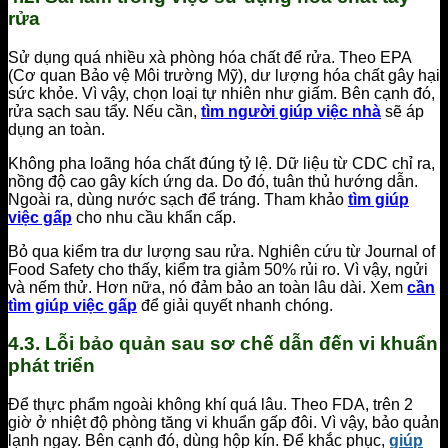
rửa
Sử dụng quá nhiều xà phòng hóa chất để rửa. Theo EPA
(Cơ quan Bảo vệ Môi trường Mỹ), dư lượng hóa chất gây hại
sức khỏe. Vì vậy, chọn loại tự nhiên như giấm. Bên cạnh đó,
rửa sạch sau tẩy. Nếu cần,
tìm người giúp việc nhà
sẽ áp
dụng an toàn.
Không pha loãng hóa chất đúng tỷ lệ. Dữ liệu từ CDC chỉ ra,
nồng độ cao gây kích ứng da. Do đó, tuân thủ hướng dẫn.
Ngoài ra, dùng nước sạch để tráng. Tham khảo
tìm giúp
việc gấp
cho nhu cầu khẩn cấp.
Bỏ qua kiểm tra dư lượng sau rửa. Nghiên cứu từ Journal of
Food Safety cho thấy, kiểm tra giảm 50% rủi ro. Vì vậy, ngửi
và nếm thử. Hơn nữa, nó đảm bảo an toàn lâu dài. Xem
cần
tìm giúp việc gấp
để giải quyết nhanh chóng.
4.3. Lỗi bảo quản sau sơ chế dẫn đến vi khuẩn
phát triển
Để thực phẩm ngoài không khí quá lâu. Theo FDA, trên 2
giờ ở nhiệt độ phòng tăng vi khuẩn gấp đôi. Vì vậy, bảo quản
lạnh ngay. Bên cạnh đó, dùng hộp kín. Để khắc phục,
giúp