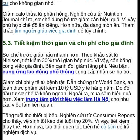
cư
cho không gian nhỏ.
Giảm calo thừa từ phần hỏng. Nghiên cứu từ Nutrition
Journal chỉ ra, sơ chế đúng hỗ trợ giảm cân hiệu quả. Vì vậy,
phù hợp chế độ ăn kiêng. Hơn nữa, đa dạng món ăn. Tham
khảo
tìm người giúp việc gia đình
để tùy chỉnh.
5.3. Tiết kiệm thời gian và chi phí cho gia đình
Sơ chế trước giúp nấu nhanh hơn. Theo khảo sát từ
Nielsen, tiết kiệm 30% thời gian bếp núc. Vì vậy, cân bằng
công việc gia đình. Bên cạnh đó, giảm lãng phí. Nếu bận,
cung ứng lao động phổ thông
cung cấp nhân sự hỗ trợ.
Giảm chi phí y tế từ bệnh tật. Dẫn chứng từ World Bank, an
toàn thực phẩm tiết kiệm 10 tỷ USD y tế hàng năm. Do đó,
đầu tư sơ chế là khôn ngoan. Ngoài ra, mua sắm hiệu quả
hơn. Xem
trung tâm giới thiệu việc làm Hà Nộ
i
cho nhu
cầu việc làm liên quan.
Tăng tuổi thọ thiết bị bếp. Nghiên cứu từ Consumer Reports
cho thấy, vệ sinh tốt kéo dài tuổi thọ 20%. Vì vậy, tiết kiệm
thay thế. Hơn nữa, tạo thói quen tốt. Liên hệ
cô tấm
để trải
nghiệm dịch vụ.