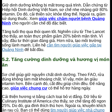
Giữ dinh dưỡng không bị mất trong quá trình. Dẫn chứng từ
Hiệp hội Dinh dưỡng Việt Nam, sơ chế nhẹ nhàng giữ 80%
vitamin. Do đó, cải thiện sức khỏe tổng thể. Ngoài ra, giảm
sử dụng thuốc. Xem
giúp việc chăm người bệnh Quảng
Ninh
cho người cần chế độ đặc biệt.
Tăng tuổi thọ qua thói quen tốt. Nghiên cứu từ The Lancet
cho thấy, an toàn thực phẩm giảm 20% bệnh mãn tính. Vì
vậy, đầu tư thời gian đáng giá. Hơn nữa, tạo môi trường
sống lành mạnh. Liên hệ
cần tìm người giúp việc gấp tại
Quảng Ninh
để bắt đầu.
5.2. Tăng cường dinh dưỡng và hương vị món
ăn
Sơ chế giúp giữ nguyên chất dinh dưỡng. Theo FAO, rửa
đúng không làm mất khoáng chất. Vì vậy, món ăn giàu
vitamin hơn. Bên cạnh đó, cắt đều giúp chín đều. Để nâng
cao,
giúp việc chung cư
có thể hỗ trợ hàng ngày.
Cải thiện hương vị bằng cách loại bỏ vị đắng. Dữ liệu từ
Culinary Institute of America cho thấy, sơ chế tăng độ ngon
25%. Do đó, gia đình thích thú hơn. Ngoài ra, khuyến khích
ăn rau củ. Bạn có thể dùng
tìm người giúp việc nhà chung