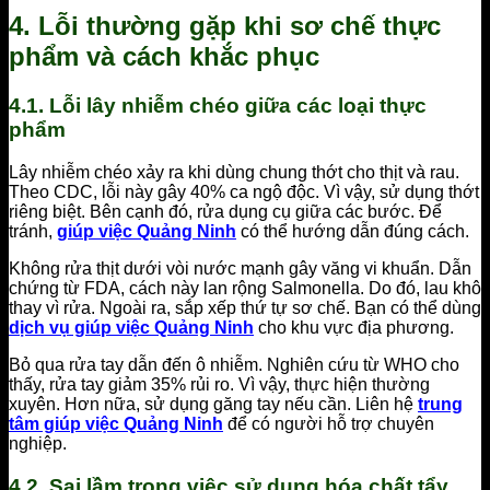
4. Lỗi thường gặp khi sơ chế thực
phẩm và cách khắc phục
4.1. Lỗi lây nhiễm chéo giữa các loại thực
phẩm
Lây nhiễm chéo xảy ra khi dùng chung thớt cho thịt và rau.
Theo CDC, lỗi này gây 40% ca ngộ độc. Vì vậy, sử dụng thớt
riêng biệt. Bên cạnh đó, rửa dụng cụ giữa các bước. Để
tránh,
giúp việc Quảng Ninh
có thể hướng dẫn đúng cách.
Không rửa thịt dưới vòi nước mạnh gây văng vi khuẩn. Dẫn
chứng từ FDA, cách này lan rộng Salmonella. Do đó, lau khô
thay vì rửa. Ngoài ra, sắp xếp thứ tự sơ chế. Bạn có thể dùng
dịch vụ giúp việc Quảng Ninh
cho khu vực địa phương.
Bỏ qua rửa tay dẫn đến ô nhiễm. Nghiên cứu từ WHO cho
thấy, rửa tay giảm 35% rủi ro. Vì vậy, thực hiện thường
xuyên. Hơn nữa, sử dụng găng tay nếu cần. Liên hệ
trung
tâm giúp việc Quảng Ninh
để có người hỗ trợ chuyên
nghiệp.
4.2. Sai lầm trong việc sử dụng hóa chất tẩy