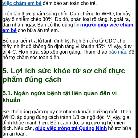
việc chăm em bé
đảm bảo an toàn cho trẻ.
Trộn lẫn thực phẩm sống chín. Dẫn chứng từ WHO, lỗi này
gây ô nhiễm chéo 30%. Do đó, phân loại rõ ràng. Ngoài ra,
dán nhãn ngày. Bạn có thể dùng
tìm
người giúp việc chăm
em bé
cho bữa ăn trẻ em.
Bỏ qua kiểm tra tủ lạnh định kỳ. Nghiên cứu từ CDC cho
thấy, nhiệt độ không ổn định tăng vi khuẩn 45%. Vì vậy, duy
trì 4°C. Hơn nữa, sắp xếp gọn gàng. Tham khảo
bảo mẫu
để
hỗ trợ chăm sóc toàn diện.
5. Lợi ích sức khỏe từ sơ chế thực
phẩm đúng cách
5.1. Ngăn ngừa bệnh tật liên quan đến vi
khuẩn
Sơ chế đúng giảm nguy cơ nhiễm khuẩn đường ruột. Theo
WHO, áp dụng đúng cách tránh 1/3 ca ngộ độc. Vì vậy, gia
đình khỏe mạnh hơn. Bên cạnh đó, tăng cường hệ miễn
dịch. Nếu cần,
giúp việc trông trẻ Quảng Ninh
hỗ trợ bữa
ăn an toàn.