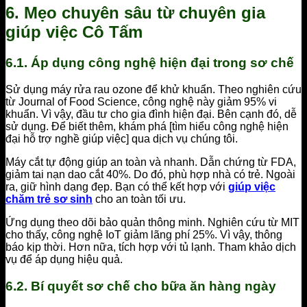
6. Mẹo chuyên sâu từ chuyên gia
giúp việc Cô Tấm
6.1. Áp dụng công nghệ hiện đại trong sơ chế
Sử dụng máy rửa rau ozone để khử khuẩn. Theo nghiên cứu
từ Journal of Food Science, công nghệ này giảm 95% vi
khuẩn. Vì vậy, đầu tư cho gia đình hiện đại. Bên cạnh đó, dễ
sử dụng. Để biết thêm, khám phá [tìm hiểu công nghệ hiện
đại hỗ trợ nghề giúp việc] qua dịch vụ chúng tôi.
Máy cắt tự động giúp an toàn và nhanh. Dẫn chứng từ FDA,
giảm tai nạn dao cắt 40%. Do đó, phù hợp nhà có trẻ. Ngoài
ra, giữ hình dạng đẹp. Bạn có thể kết hợp với
giúp việc
chăm trẻ sơ sinh
cho an toàn tối ưu.
Ứng dụng theo dõi bảo quản thông minh. Nghiên cứu từ MIT
cho thấy, công nghệ IoT giảm lãng phí 25%. Vì vậy, thông
báo kịp thời. Hơn nữa, tích hợp với tủ lạnh. Tham khảo dịch
vụ để áp dụng hiệu quả.
6.2. Bí quyết sơ chế cho bữa ăn hàng ngày