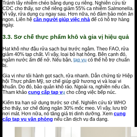
Tránh lây nhiễm chéo bằng dụng cụ riêng. Nghiên cứu từ
CDC cho thấy, sơ chế riêng giảm 55% ca nhiễm Salmonella.
Vì vậy, rửa dụng cụ ngay sau. Hơn nữa, nó đảm bảo món ăn
ngon. Liên hệ
cần người giúp việc nhà
để có hỗ trợ hàng
ngày.
3.3. Sơ chế thực phẩm khô và gia vị hiệu quả
Hạt khô như đậu rửa sạch bụi trước ngâm. Theo FAO, rửa
giảm 40% tạp chất. Vì vậy, loại bỏ hạt hỏng. Bên cạnh đó,
ngâm nước ấm để nở. Nếu bận,
tạp vụ
có thể hỗ trợ chuẩn
bị.
Gia vị như tỏi hành gọt sạch, rửa nhanh. Dẫn chứng từ Hiệp
hội Thực phẩm Mỹ, sơ chế giúp giữ hương vị và loại vi
khuẩn. Do đó, bảo quản khô ráo. Ngoài ra, nghiền nếu cần.
Tham khảo
cung cấp tạp v
ụ
cho công việc bếp núc.
Kiểm tra hạn sử dụng trước sơ chế. Nghiên cứu từ WHO
cho thấy, sơ chế đúng ngăn 30% mốc meo. Vì vậy, lưu trữ
nơi mát. Hơn nữa, nó tăng giá trị dinh dưỡng. Xem
cung
cấp tạp vụ văn phòng
nếu cần dịch vụ đa dạng.