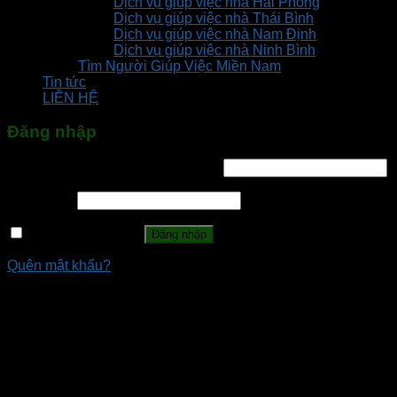
Dịch vụ giúp việc nhà Hải Phòng
Dịch vụ giúp việc nhà Thái Bình
Dịch vụ giúp việc nhà Nam Định
Dịch vụ giúp việc nhà Ninh Bình
Tìm Người Giúp Việc Miền Nam
Tin tức
LIÊN HỆ
Đăng nhập
Tên tài khoản hoặc địa chỉ email
*
Mật khẩu
*
Ghi nhớ mật khẩu
Đăng nhập
Quên mật khẩu?