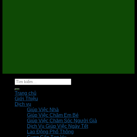
Tìm
kiếm:
Trang chủ
Giới Thiệu
Dịch vụ
Giúp Việc Nhà
Giúp Việc Chăm Em Bé
Giúp Việc Chăm Sóc Người Già
Dịch Vụ Giúp Việc Ngày Tết
Lao Động Phổ Thông