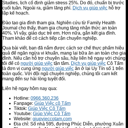
Studies, lịch cố định giảm stress 25%. Do đó, chuẩn bị trước
cuối tuần. Ngoài ra, giảm lãng phí.
Dịch vụ giúp việc
hỗ trợ
lập kế hoạch.
Đào tạo gia đình tham gia. Nghiên cứu từ Family Health
Journal cho thấy, tham gia chung tăng nhận thức an toàn
40%. Vì vậy, giáo dục trẻ em. Hơn nữa, gắn kết gia đình.
Tham khảo để có cách tiếp cận chuyên nghiệp.
Qua bài viết, bạn đã nắm được cách sơ chế thực phẩm hiệu
quả để ngăn ngừa vi khuẩn, mang lại bữa ăn an toàn cho gia
đình. Nếu cần hỗ trợ chuyên sâu, hãy liên hệ ngay với chúng
tôi để có
người giúp việc
tận tâm.
Dịch vụ giúp việc
Cô Tấm
là đơn vị cung ứng
người giúp việc
ăn ở lại Uy Tín số 1 trên
toàn quốc. Với đội ngũ chuyên nghiệp, chúng tôi cam kết
mang đến sự hài lòng tuyệt đối.
Liên hệ ngay hôm nay qua:
Hotline:
0966.360.236
Fanpage:
Giúp Việc cô Tấm
Tiktok:
Giúp Việc Cô Tấm
Youtube:
Giúp Việc Cô Tấm
Website:
giupvieccotam.com
Địa chỉ: Số nhà 595, đường Phúc Diễn, phường Xuân