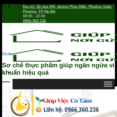
Skip
Địa chỉ: Số nhà 595, đường Phúc Diễn, Phường Xuân
to
Phương, TP Hà Nội
content
08:00 - 22:00
0966.360.236
Tin tức
Sơ chế thực phẩm giúp ngăn ngừa vi
khuẩn hiệu quả
0966.360.236
Tìm
kiếm: