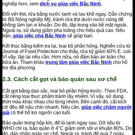
nghiệp hơn, xem
dịch vụ giúp việc Bắc Ninh
.
Đối với thịt, rửa bằng nước lạnh và lau khô ngay. Dẫn chứng
từ Bộ Nông nghiệp Mỹ, tránh rửa thịt dưới nước nóng để
không làm lan vi khuẩn. Do đó, tập trung vào bề mặt ngoài.
Ngoài ra, sử dụng giấm pha loãng cho hiệu quả cao. Nếu
bận,
giúp việc nhà Bắc Ninh
sẽ giúp bạn.
Kết thúc bằng kiểm tra lại, loại bỏ phần hỏng. Nghiên cứu từ
Journal of Food Protection cho thấy, rửa kỹ giảm 60% E. coli.
Vì vậy, lặp lại nếu cần. Hơn nữa, nó đảm bảo an toàn cho
bữa ăn. Tham khảo
trung tâm giúp việc Bắc Ninh
cho hỗ
trợ địa phương.
2.3. Cách cắt gọt và bảo quản sau sơ chế
Cắt gọt bằng dao sắc, loại bỏ phần hỏng trước. Theo FDA,
cắt riêng loại thực phẩm tránh lây nhiễm. Vì vậy, sử dụng
thớt màu khác nhau cho từng nhóm. Bên cạnh đó, cắt kích
cỡ đều để nấu chín nhanh. Nếu cần,
giúp việc chăm người
già
có thể hỗ trợ người cao tuổi.
Bảo quản trong hộp kín, để tủ lạnh ngay sau. Dữ liệu từ
WHO chỉ ra, bảo quản ở 4°C giảm sinh sôi vi khuẩn 80%. Do
đó, dán nhãn ngày sơ chế. Ngoài ra, tránh để quá 2 ngày.