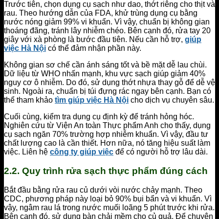
Trước tiên, chọn dụng cụ sạch như dao, thớt riêng cho thịt và
rau. Theo hướng dẫn của FDA, khử trùng dụng cụ bằng
nước nóng giảm 99% vi khuẩn. Vì vậy, chuẩn bị không gian
thoáng đãng, tránh lây nhiễm chéo. Bên cạnh đó, rửa tay 20
giây với xà phòng là bước đầu tiên. Nếu cần hỗ trợ,
giúp
việc Hà Nội
có thể đảm nhận phần này.
Không gian sơ chế cần ánh sáng tốt và bề mặt dễ lau chùi.
Dữ liệu từ WHO nhấn mạnh, khu vực sạch giúp giảm 40%
nguy cơ ô nhiễm. Do đó, sử dụng thớt nhựa thay gỗ để dễ vệ
sinh. Ngoài ra, chuẩn bị túi đựng rác ngay bên cạnh. Bạn có
thể tham khảo
tìm giúp việc Hà Nội
cho dịch vụ chuyên sâu.
Cuối cùng, kiểm tra dụng cụ định kỳ để tránh hỏng hóc.
Nghiên cứu từ Viện An toàn Thực phẩm Anh cho thấy, dụng
cụ sạch ngăn 70% trường hợp nhiễm khuẩn. Vì vậy, đầu tư
chất lượng cao là cần thiết. Hơn nữa, nó tăng hiệu suất làm
việc. Liên hệ
công ty giúp việc
để có người hỗ trợ lâu dài.
2.2. Quy trình rửa sạch thực phẩm đúng cách
Bắt đầu bằng rửa rau củ dưới vòi nước chảy mạnh. Theo
CDC, phương pháp này loại bỏ 90% bụi bẩn và vi khuẩn. Vì
vậy, ngâm rau lá trong nước muối loãng 5 phút trước khi rửa.
Bên cạnh đó, sử dụng bàn chải mềm cho củ quả. Để chuyên