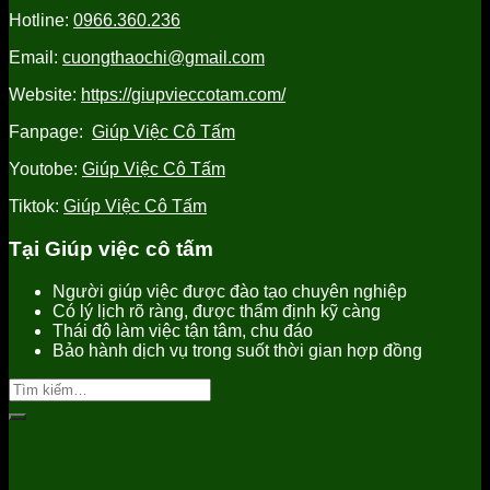
Yên
tín,
uy
Hotline:
0966.360.236
uy
chất
tín
tín
lượng
Email:
cuongthaochi@gmail.com
tốt
nhất
Website:
https://giupvieccotam.com/
Fanpage:
Giúp Việc Cô Tấm
Youtobe:
Giúp Việc Cô Tấm
Tiktok:
Giúp Việc Cô Tấm
Tại Giúp việc cô tấm
Người giúp việc được đào tạo chuyên nghiệp
Có lý lịch rõ ràng, được thẩm định kỹ càng
Thái độ làm việc tận tâm, chu đáo
Bảo hành dịch vụ trong suốt thời gian hợp đồng
Tìm
kiếm: