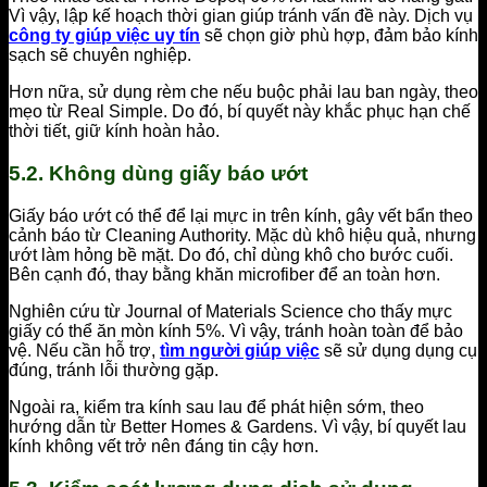
Vì vậy, lập kế hoạch thời gian giúp tránh vấn đề này. Dịch vụ
công ty giúp việc uy tín
sẽ chọn giờ phù hợp, đảm bảo kính
sạch sẽ chuyên nghiệp.
Hơn nữa, sử dụng rèm che nếu buộc phải lau ban ngày, theo
mẹo từ Real Simple. Do đó, bí quyết này khắc phục hạn chế
thời tiết, giữ kính hoàn hảo.
5.2. Không dùng giấy báo ướt
Giấy báo ướt có thể để lại mực in trên kính, gây vết bẩn theo
cảnh báo từ Cleaning Authority. Mặc dù khô hiệu quả, nhưng
ướt làm hỏng bề mặt. Do đó, chỉ dùng khô cho bước cuối.
Bên cạnh đó, thay bằng khăn microfiber để an toàn hơn.
Nghiên cứu từ Journal of Materials Science cho thấy mực
giấy có thể ăn mòn kính 5%. Vì vậy, tránh hoàn toàn để bảo
vệ. Nếu cần hỗ trợ,
tìm người giúp việc
sẽ sử dụng dụng cụ
đúng, tránh lỗi thường gặp.
Ngoài ra, kiểm tra kính sau lau để phát hiện sớm, theo
hướng dẫn từ Better Homes & Gardens. Vì vậy, bí quyết lau
kính không vết trở nên đáng tin cậy hơn.