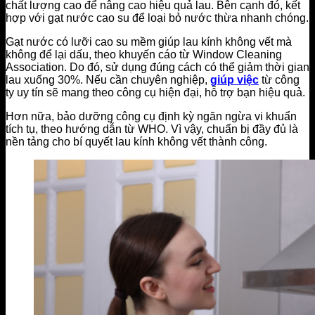
chất lượng cao để nâng cao hiệu quả lau. Bên cạnh đó, kết
hợp với gạt nước cao su để loại bỏ nước thừa nhanh chóng.
Gạt nước có lưỡi cao su mềm giúp lau kính không vết mà
không để lại dấu, theo khuyến cáo từ Window Cleaning
Association. Do đó, sử dụng đúng cách có thể giảm thời gian
lau xuống 30%. Nếu cần chuyên nghiệp,
giúp việc
từ công
ty uy tín sẽ mang theo công cụ hiện đại, hỗ trợ bạn hiệu quả.
Hơn nữa, bảo dưỡng công cụ định kỳ ngăn ngừa vi khuẩn
tích tụ, theo hướng dẫn từ WHO. Vì vậy, chuẩn bị đầy đủ là
nền tảng cho bí quyết lau kính không vết thành công.