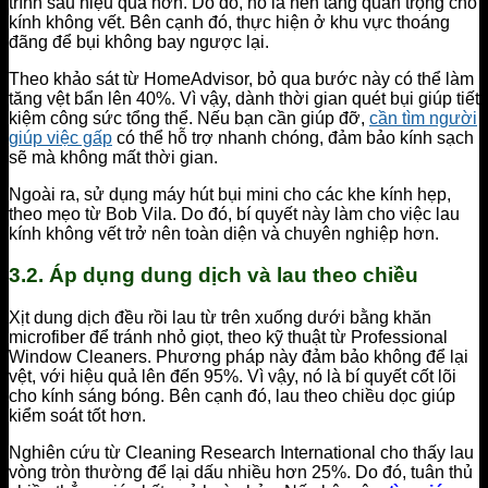
trình sau hiệu quả hơn. Do đó, nó là nền tảng quan trọng cho
kính không vết. Bên cạnh đó, thực hiện ở khu vực thoáng
đãng để bụi không bay ngược lại.
Theo khảo sát từ HomeAdvisor, bỏ qua bước này có thể làm
tăng vệt bẩn lên 40%. Vì vậy, dành thời gian quét bụi giúp tiết
kiệm công sức tổng thể. Nếu bạn cần giúp đỡ,
cần tìm người
giúp việc gấp
có thể hỗ trợ nhanh chóng, đảm bảo kính sạch
sẽ mà không mất thời gian.
Ngoài ra, sử dụng máy hút bụi mini cho các khe kính hẹp,
theo mẹo từ Bob Vila. Do đó, bí quyết này làm cho việc lau
kính không vết trở nên toàn diện và chuyên nghiệp hơn.
3.2. Áp dụng dung dịch và lau theo chiều
Xịt dung dịch đều rồi lau từ trên xuống dưới bằng khăn
microfiber để tránh nhỏ giọt, theo kỹ thuật từ Professional
Window Cleaners. Phương pháp này đảm bảo không để lại
vệt, với hiệu quả lên đến 95%. Vì vậy, nó là bí quyết cốt lõi
cho kính sáng bóng. Bên cạnh đó, lau theo chiều dọc giúp
kiểm soát tốt hơn.
Nghiên cứu từ Cleaning Research International cho thấy lau
vòng tròn thường để lại dấu nhiều hơn 25%. Do đó, tuân thủ