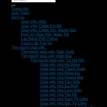
kiếm:
Trang chủ
Giới Thiệu
Dịch vụ
Giúp Việc Nhà
Giúp Việc Chăm Em Bé
Giúp Việc Chăm Sóc Người Già
Dịch Vụ Giúp Việc Ngày Tết
Lao Động Phổ Thông
Cung Cấp Tạp Vụ
Tìm người giúp việc
Tìm người giúp việc Toàn Quốc
Tìm người giúp việc miền Bắc
Tìm người giúp việc Tại Hà Nội
Giúp việc nhà Hà Đông
Giúp việc nhà Thanh Xuân
Giúp việc nhà Đống Đa
Giúp việc nhà Hoàng Mai
Giúp việc nhà Cầu Giấy
Giúp việc nhà Ba Đình
Giúp việc nhà Long Biên
Giúp việc nhà Tây Hồ
Giúp việc nhà Nam Từ Liêm
Giúp việc nhà Bắc Từ Liêm