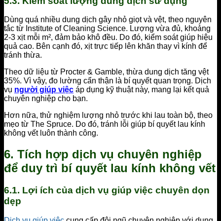
5.3. Kiểm soát lượng dung dịch sử dụng
Dùng quá nhiều dung dịch gây nhỏ giọt và vệt, theo nguyên
tắc từ Institute of Cleaning Science. Lượng vừa đủ, khoảng
2-3 xịt mỗi m², đảm bảo khô đều. Do đó, kiểm soát giúp hiệu
quả cao. Bên cạnh đó, xịt trực tiếp lên khăn thay vì kính để
tránh thừa.
Theo dữ liệu từ Procter & Gamble, thừa dung dịch tăng vệt
35%. Vì vậy, đo lường cẩn thận là bí quyết quan trọng. Dịch
vụ
người giúp việc
áp dụng kỹ thuật này, mang lại kết quả
chuyên nghiệp cho bạn.
Hơn nữa, thử nghiệm lượng nhỏ trước khi lau toàn bộ, theo
mẹo từ The Spruce. Do đó, tránh lỗi giúp bí quyết lau kính
không vết luôn thành công.
6. Tích hợp dịch vụ chuyên nghiệp
để duy trì bí quyết lau kính không vết
6.1. Lợi ích của dịch vụ giúp việc chuyên dọn
dẹp
Dịch vụ giúp việc
cung cấp đội ngũ chuyên nghiệp với dụng