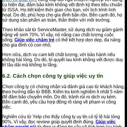
cụ hiện đại, đảm bảo kính không vết định kỳ theo tiêu chuẩn
từ ISSA. Họ tiết kiệm thời gian cho bạn, với lịch trình linh
hoạt. Do đó, phù hợp cho gia đình bận rộn. Bên cạnh đó, họ
sử dụng sản phẩm an toàn, thân thiện với môi trường.
Theo khảo sát từ ServiceMaster, sử dụng dịch vụ giảm gánh
nặng vệ sinh 70%. Vì vậy, nó nâng cao chất lượng cuộc
sống.
Giúp việc chăm trẻ
có thể kết hợp dọn dẹp, đa năng
cho gia đình có con nhỏ.
Hơn nữa, dịch vụ cam kết chất lượng, với bảo hành nếu
không hài lòng. Do đó, bí quyết lau kính không vết được duy
trì lâu dài mà không lo lắng.
6.2. Cách chọn công ty giúp việc uy tín
Chọn công ty có chứng nhận và đánh giá cao từ khách hàng,
theo hướng dẫn từ BBB. Kiểm tra kinh nghiệm ít nhất 5 năm
để đảm bảo chuyên môn. Do đó, tránh rủi ro dịch vụ kém.
Bên cạnh đó, yêu cầu hợp đồng rõ ràng về phạm vi công
việc.
Nghiên cứu từ Yelp cho thấy công ty uy tín có tỷ lệ hài lòng
90%. Vì vậy, đọc review giúp quyết định đúng.
Giúp việc
chăm người già
từ đơn vị đáng tin cậy sẽ tích hợp lau kính