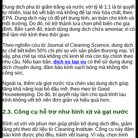
Dung dịch pha từ giấm trắng và nước với tỷ lệ 1:1 là bí quyết
tự nhiên, loại bỏ vết bẩn mà không để lại mùi hóa chất, theo
EPA. Dung dịch này có độ pH trung tính, an toàn cho kính và
môi trường. Do đó, nó trở thành lựa chọn phổ biến cho gia
đình. Bên cạnh đó, tránh dùng dung dịch chứa amoniac vì có
thể làm mờ kính theo thời gian.
Theo nghiên cứu từ Journal of Cleaning Science, dung dịch
tự chế tiết kiệm 50% chi phí so với sản phẩm thương mại. Vì
vậy, pha chế tại nhà không chỉ kinh tế mà còn tùy chỉnh theo
nhu cầu. Nếu bạn bận,
dịch vụ tạp vụ
có thể sử dụng dung
dịch chuyên dụng, đảm bảo kính sạch bóng mà không tốn
công sức.
Ngoài ra, thêm vài giọt nước rửa chén vào dung dịch giúp
tăng khả năng loại bỏ dầu mỡ, theo mẹo từ Good
Housekeeping. Do đó, bí quyết này làm cho quá trình lau
kính không vết trở nên đơn giản và hiệu quả hơn.
2.3. Công cụ hỗ trợ như bình xịt và gạt nước
Bình xịt với vòi phun mịn giúp phân bố dung dịch đều, giảm
lãng phí theo dữ liệu từ Cleaning Institute. Công cụ này đảm
bảo kính được phủ đều, tránh vệt loang. Vì vậy, chọn bình