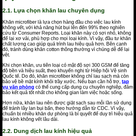
2.1. Lựa chọn khăn lau chuyên dụng
Khăn microfiber là lựa chọn hàng đầu cho việc lau kính
không vết, với khả năng hút bụi lên đến 99% theo nghiên
cứu từ Consumer Reports. Loại khăn này có sợi nhỏ, không
để lại xơ vải, phù hợp cho mọi loại kính. Vì vậy, đầu tư khăn
chất lượng cao giúp quá trình lau hiệu quả hơn. Bên cạnh
đó, tránh dùng khăn cotton thông thường vì chúng dễ để lại
vệt.
Khi chọn khăn, ưu tiên loại có mật độ sợi 300 GSM để tăng
độ bền và hiệu suất, theo khuyến nghị từ Hiệp hội Vệ sinh
Quốc tế. Do đó, khăn microfiber không chỉ lau sạch mà còn
bảo vệ bề mặt kính khỏi trầy xước. Nếu bạn cần hỗ trợ,
tạp
vụ văn phòng
có thể cung cấp dụng cụ chuyên nghiệp, đảm
bảo kết quả tốt nhất cho không gian làm việc hoặc sống.
Hơn nữa, khăn lau nên được giặt sạch sau mỗi lần sử dụng
để tránh lây lan bụi bẩn, theo hướng dẫn từ CDC. Vì vậy,
chuẩn bị nhiều khăn dự phòng là bí quyết để duy trì hiệu quả
lau kính không vết lâu dài.
2.2. Dung dịch lau kính hiệu quả