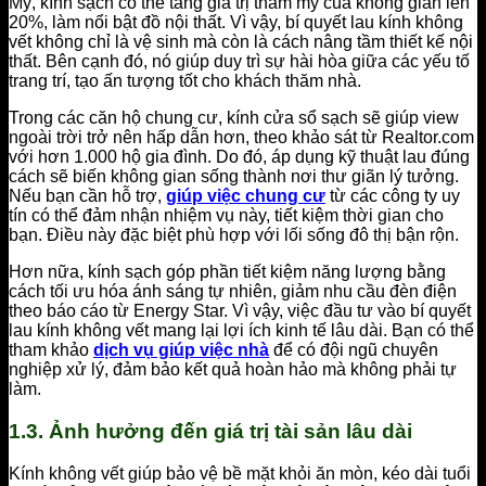
Mỹ, kính sạch có thể tăng giá trị thẩm mỹ của không gian lên
20%, làm nổi bật đồ nội thất. Vì vậy, bí quyết lau kính không
vết không chỉ là vệ sinh mà còn là cách nâng tầm thiết kế nội
thất. Bên cạnh đó, nó giúp duy trì sự hài hòa giữa các yếu tố
trang trí, tạo ấn tượng tốt cho khách thăm nhà.
Trong các căn hộ chung cư, kính cửa sổ sạch sẽ giúp view
ngoài trời trở nên hấp dẫn hơn, theo khảo sát từ Realtor.com
với hơn 1.000 hộ gia đình. Do đó, áp dụng kỹ thuật lau đúng
cách sẽ biến không gian sống thành nơi thư giãn lý tưởng.
Nếu bạn cần hỗ trợ,
giúp việc chung cư
từ các công ty uy
tín có thể đảm nhận nhiệm vụ này, tiết kiệm thời gian cho
bạn. Điều này đặc biệt phù hợp với lối sống đô thị bận rộn.
Hơn nữa, kính sạch góp phần tiết kiệm năng lượng bằng
cách tối ưu hóa ánh sáng tự nhiên, giảm nhu cầu đèn điện
theo báo cáo từ Energy Star. Vì vậy, việc đầu tư vào bí quyết
lau kính không vết mang lại lợi ích kinh tế lâu dài. Bạn có thể
tham khảo
dịch vụ giúp việc nhà
để có đội ngũ chuyên
nghiệp xử lý, đảm bảo kết quả hoàn hảo mà không phải tự
làm.
1.3. Ảnh hưởng đến giá trị tài sản lâu dài
Kính không vết giúp bảo vệ bề mặt khỏi ăn mòn, kéo dài tuổi