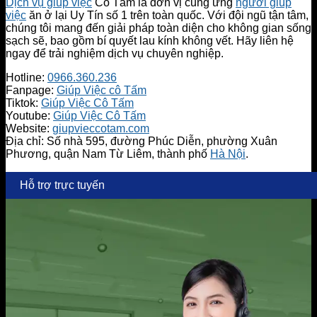
Dịch vụ giúp việc
Cô Tấm là đơn vị cung ứng
người giúp
việc
ăn ở lại Uy Tín số 1 trên toàn quốc. Với đội ngũ tận tâm,
chúng tôi mang đến giải pháp toàn diện cho không gian sống
sạch sẽ, bao gồm bí quyết lau kính không vết. Hãy liên hệ
ngay để trải nghiệm dịch vụ chuyên nghiệp.
Hotline:
0966.360.236
Fanpage:
Giúp Việc cô Tấm
Tiktok:
Giúp Việc Cô Tấm
Youtube:
Giúp Việc Cô Tấm
Website:
giupvieccotam.com
Địa chỉ: Số nhà 595, đường Phúc Diễn, phường Xuân
Phương, quận Nam Từ Liêm, thành phố
Hà Nội
.
Hỗ trợ trực tuyến