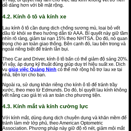
dễ dàng hơn với bề mặt rộng.
4.2. Kính ô tô và kính xe
Lau kính ô tô cần dung dịch chống sương mù, loại bỏ vết
dầu từ khói xe theo hướng dẫn từ AAA. Bí quyết này giữ tầm
nhìn rõ ràng, giảm tai nạn 15% theo NHTSA. Do đó, nó quan
trọng cho an toàn giao thông. Bên cạnh đó, lau bên trong và
ngoài riêng biệt để tránh lẫn bụi.
Theo Car and Driver, kính ô tô bẩn có thể giảm độ sáng 20%.
Vì vậy, áp dụng kỹ thuật đúng giúp duy trì hiệu suất xe. Dịch
vụ
giúp việc Quảng Ninh
có thể mở rộng hỗ trợ lau xe tại
nhà, tiện lợi cho bạn.
Ngoài ra, sử dụng khăn riêng cho kính ô tô để tránh trầy
xước, theo mẹo từ Edmunds. Do đó, bí quyết lau kính không
vết nâng cao giá trị và an toàn cho phương tiện.
4.3. Kính mắt và kính cường lực
Với kính mắt, dùng dung dịch chuyên dụng và khăn mềm để
tránh làm mờ lớp phủ, theo American Optometric
Association. Phương pháp này giữ độ rõ nét, giảm mỏi mắt