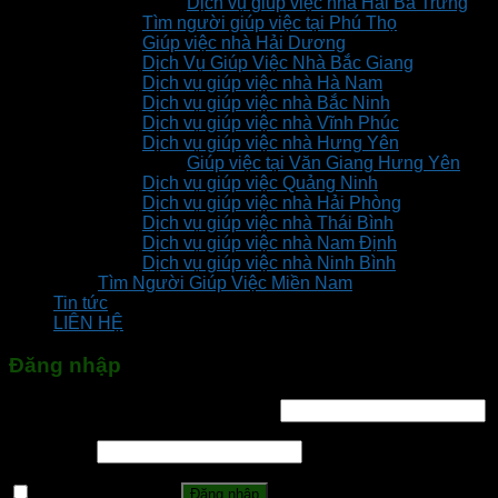
Dịch vụ giúp việc nhà Hai Bà Trưng
Tìm người giúp việc tại Phú Thọ
Giúp việc nhà Hải Dương
Dịch Vụ Giúp Việc Nhà Bắc Giang
Dịch vụ giúp việc nhà Hà Nam
Dịch vụ giúp việc nhà Bắc Ninh
Dịch vụ giúp việc nhà Vĩnh Phúc
Dịch vụ giúp việc nhà Hưng Yên
Giúp việc tại Văn Giang Hưng Yên
Dịch vụ giúp việc Quảng Ninh
Dịch vụ giúp việc nhà Hải Phòng
Dịch vụ giúp việc nhà Thái Bình
Dịch vụ giúp việc nhà Nam Định
Dịch vụ giúp việc nhà Ninh Bình
Tìm Người Giúp Việc Miền Nam
Tin tức
LIÊN HỆ
Đăng nhập
Tên tài khoản hoặc địa chỉ email
*
Mật khẩu
*
Ghi nhớ mật khẩu
Đăng nhập