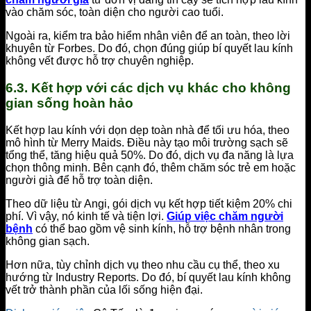
vào chăm sóc, toàn diện cho người cao tuổi.
Ngoài ra, kiểm tra bảo hiểm nhân viên để an toàn, theo lời
khuyên từ Forbes. Do đó, chọn đúng giúp bí quyết lau kính
không vết được hỗ trợ chuyên nghiệp.
6.3. Kết hợp với các dịch vụ khác cho không
gian sống hoàn hảo
Kết hợp lau kính với dọn dẹp toàn nhà để tối ưu hóa, theo
mô hình từ Merry Maids. Điều này tạo môi trường sạch sẽ
tổng thể, tăng hiệu quả 50%. Do đó, dịch vụ đa năng là lựa
chọn thông minh. Bên cạnh đó, thêm chăm sóc trẻ em hoặc
người già để hỗ trợ toàn diện.
Theo dữ liệu từ Angi, gói dịch vụ kết hợp tiết kiệm 20% chi
phí. Vì vậy, nó kinh tế và tiện lợi.
Giúp việc chăm người
bệnh
có thể bao gồm vệ sinh kính, hỗ trợ bệnh nhân trong
không gian sạch.
Hơn nữa, tùy chỉnh dịch vụ theo nhu cầu cụ thể, theo xu
hướng từ Industry Reports. Do đó, bí quyết lau kính không
vết trở thành phần của lối sống hiện đại.