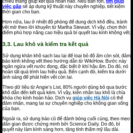
chiều thẳng giúp kết quả hoàn hảo. Nếu bận rộn,
tìm giúp
việc gấp
sẽ áp dụng kỹ thuật này chuyên nghiệp, tiết kiệm
thời gian cho bạn.
Hơn nữa, lau ở nhiệt độ phòng để dung dịch khô đều, tránh
vệt mờ theo lời khuyên từ Martha Stewart. Vì vậy, chọn thời
điểm phù hợp nâng cao hiệu quả bí quyết lau kính không vết.
3.3. Lau khô và kiểm tra kết quả
Sử dụng khăn khô sạch lau lại để loại bỏ độ ẩm còn sót, đảm
bảo kính không vết theo hướng dẫn từ WikiHow. Bước này
ngăn ngừa vết nước đọng, đặc biệt ở khí hậu ẩm. Do đó, nó
hoàn tất quá trình lau hiệu quả. Bên cạnh đó, kiểm tra dưới
ánh sáng để phát hiện vệt còn lại.
Theo dữ liệu từ Angie’s List, 80% người dùng bỏ qua bước
khô dẫn đến kết quả kém. Vì vậy, kiên nhẫn lau khô là chìa
khóa cho kính hoàn hảo. Dịch vụ
giúp việc Hà Nội
có thể
đảm nhận, mang lại sự chuyên nghiệp cho không gian sống
của bạn.
Ngoài ra, sử dụng báo cũ để đánh bóng cuối cùng, theo mẹo
dân gian được chứng minh bởi Science Daily. Do đó, bí
quyết này làm kính sáng hơn, tăng tính thẩm mỹ lâu dài.