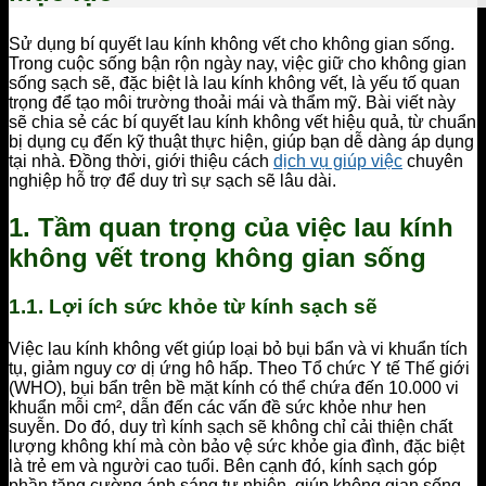
Sử dụng bí quyết lau kính không vết cho không gian sống.
Trong cuộc sống bận rộn ngày nay, việc giữ cho không gian
sống sạch sẽ, đặc biệt là lau kính không vết, là yếu tố quan
trọng để tạo môi trường thoải mái và thẩm mỹ. Bài viết này
sẽ chia sẻ các bí quyết lau kính không vết hiệu quả, từ chuẩn
bị dụng cụ đến kỹ thuật thực hiện, giúp bạn dễ dàng áp dụng
tại nhà. Đồng thời, giới thiệu cách
dịch vụ giúp việc
chuyên
nghiệp hỗ trợ để duy trì sự sạch sẽ lâu dài.
1. Tầm quan trọng của việc lau kính
không vết trong không gian sống
1.1. Lợi ích sức khỏe từ kính sạch sẽ
Việc lau kính không vết giúp loại bỏ bụi bẩn và vi khuẩn tích
tụ, giảm nguy cơ dị ứng hô hấp. Theo Tổ chức Y tế Thế giới
(WHO), bụi bẩn trên bề mặt kính có thể chứa đến 10.000 vi
khuẩn mỗi cm², dẫn đến các vấn đề sức khỏe như hen
suyễn. Do đó, duy trì kính sạch sẽ không chỉ cải thiện chất
lượng không khí mà còn bảo vệ sức khỏe gia đình, đặc biệt
là trẻ em và người cao tuổi. Bên cạnh đó, kính sạch góp
phần tăng cường ánh sáng tự nhiên, giúp không gian sống