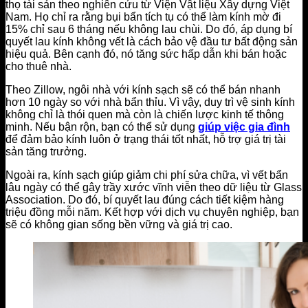
thọ tài sản theo nghiên cứu từ Viện Vật liệu Xây dựng Việt
Nam. Họ chỉ ra rằng bụi bẩn tích tụ có thể làm kính mờ đi
15% chỉ sau 6 tháng nếu không lau chùi. Do đó, áp dụng bí
quyết lau kính không vết là cách bảo vệ đầu tư bất động sản
hiệu quả. Bên cạnh đó, nó tăng sức hấp dẫn khi bán hoặc
cho thuê nhà.
Theo Zillow, ngôi nhà với kính sạch sẽ có thể bán nhanh
hơn 10 ngày so với nhà bẩn thỉu. Vì vậy, duy trì vệ sinh kính
không chỉ là thói quen mà còn là chiến lược kinh tế thông
minh. Nếu bận rộn, bạn có thể sử dụng
giúp việc gia đình
để đảm bảo kính luôn ở trạng thái tốt nhất, hỗ trợ giá trị tài
sản tăng trưởng.
Ngoài ra, kính sạch giúp giảm chi phí sửa chữa, vì vết bẩn
lâu ngày có thể gây trầy xước vĩnh viễn theo dữ liệu từ Glass
Association. Do đó, bí quyết lau đúng cách tiết kiệm hàng
triệu đồng mỗi năm. Kết hợp với dịch vụ chuyên nghiệp, bạn
sẽ có không gian sống bền vững và giá trị cao.