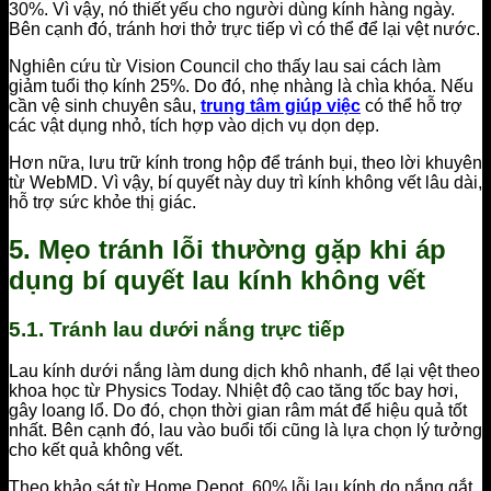
30%. Vì vậy, nó thiết yếu cho người dùng kính hàng ngày.
Bên cạnh đó, tránh hơi thở trực tiếp vì có thể để lại vệt nước.
Nghiên cứu từ Vision Council cho thấy lau sai cách làm
giảm tuổi thọ kính 25%. Do đó, nhẹ nhàng là chìa khóa. Nếu
cần vệ sinh chuyên sâu,
trung tâm giúp việc
có thể hỗ trợ
các vật dụng nhỏ, tích hợp vào dịch vụ dọn dẹp.
Hơn nữa, lưu trữ kính trong hộp để tránh bụi, theo lời khuyên
từ WebMD. Vì vậy, bí quyết này duy trì kính không vết lâu dài,
hỗ trợ sức khỏe thị giác.
5. Mẹo tránh lỗi thường gặp khi áp
dụng bí quyết lau kính không vết
5.1. Tránh lau dưới nắng trực tiếp
Lau kính dưới nắng làm dung dịch khô nhanh, để lại vệt theo
khoa học từ Physics Today. Nhiệt độ cao tăng tốc bay hơi,
gây loang lổ. Do đó, chọn thời gian râm mát để hiệu quả tốt
nhất. Bên cạnh đó, lau vào buổi tối cũng là lựa chọn lý tưởng
cho kết quả không vết.
Theo khảo sát từ Home Depot, 60% lỗi lau kính do nắng gắt.