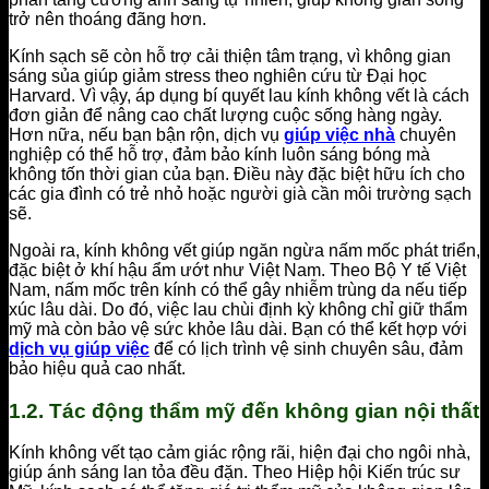
trở nên thoáng đãng hơn.
Kính sạch sẽ còn hỗ trợ cải thiện tâm trạng, vì không gian
sáng sủa giúp giảm stress theo nghiên cứu từ Đại học
Harvard. Vì vậy, áp dụng bí quyết lau kính không vết là cách
đơn giản để nâng cao chất lượng cuộc sống hàng ngày.
Hơn nữa, nếu bạn bận rộn, dịch vụ
giúp việc nhà
chuyên
nghiệp có thể hỗ trợ, đảm bảo kính luôn sáng bóng mà
không tốn thời gian của bạn. Điều này đặc biệt hữu ích cho
các gia đình có trẻ nhỏ hoặc người già cần môi trường sạch
sẽ.
Ngoài ra, kính không vết giúp ngăn ngừa nấm mốc phát triển,
đặc biệt ở khí hậu ẩm ướt như Việt Nam. Theo Bộ Y tế Việt
Nam, nấm mốc trên kính có thể gây nhiễm trùng da nếu tiếp
xúc lâu dài. Do đó, việc lau chùi định kỳ không chỉ giữ thẩm
mỹ mà còn bảo vệ sức khỏe lâu dài. Bạn có thể kết hợp với
dịch vụ giúp việc
để có lịch trình vệ sinh chuyên sâu, đảm
bảo hiệu quả cao nhất.
1.2. Tác động thẩm mỹ đến không gian nội thất
Kính không vết tạo cảm giác rộng rãi, hiện đại cho ngôi nhà,
giúp ánh sáng lan tỏa đều đặn. Theo Hiệp hội Kiến trúc sư