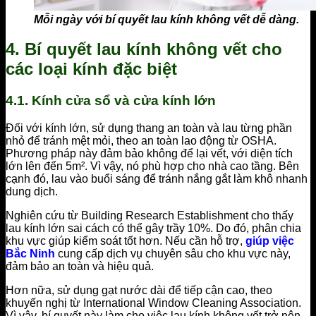
Mỗi ngày với bí quyết lau kính không vết dễ dàng.
4. Bí quyết lau kính không vết cho
các loại kính đặc biệt
4.1. Kính cửa sổ và cửa kính lớn
Đối với kính lớn, sử dụng thang an toàn và lau từng phần
nhỏ để tránh mệt mỏi, theo an toàn lao động từ OSHA.
Phương pháp này đảm bảo không để lại vết, với diện tích
lớn lên đến 5m². Vì vậy, nó phù hợp cho nhà cao tầng. Bên
cạnh đó, lau vào buổi sáng để tránh nắng gắt làm khô nhanh
dung dịch.
Nghiên cứu từ Building Research Establishment cho thấy
lau kính lớn sai cách có thể gây trầy 10%. Do đó, phân chia
khu vực giúp kiểm soát tốt hơn. Nếu cần hỗ trợ,
giúp việc
Bắc Ninh
cung cấp dịch vụ chuyên sâu cho khu vực này,
đảm bảo an toàn và hiệu quả.
Hơn nữa, sử dụng gạt nước dài để tiếp cận cao, theo
khuyến nghị từ International Window Cleaning Association.
Vì vậy, bí quyết này làm cho việc lau kính không vết trở nên