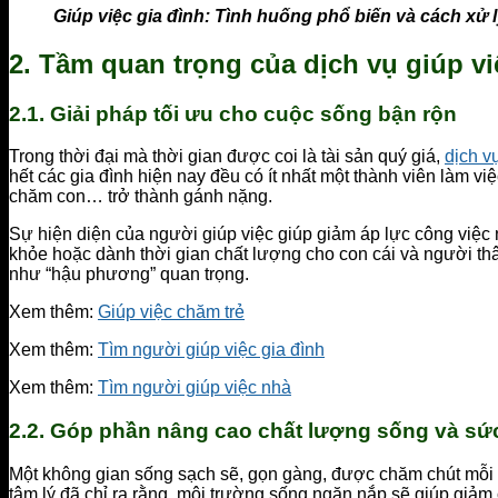
Giúp việc gia đình: Tình huống phổ biến và cách xử 
2. Tầm quan trọng của dịch vụ giúp vi
2.1. Giải pháp tối ưu cho cuộc sống bận rộn
Trong thời đại mà thời gian được coi là tài sản quý giá,
dịch v
hết các gia đình hiện nay đều có ít nhất một thành viên làm vi
chăm con… trở thành gánh nặng.
Sự hiện diện của người giúp việc giúp giảm áp lực công việc 
khỏe hoặc dành thời gian chất lượng cho con cái và người thân
như “hậu phương” quan trọng.
Xem thêm:
Giúp việc chăm trẻ
Xem thêm:
Tìm người giúp việc gia đình
Xem thêm:
Tìm người giúp việc nhà
2.2. Góp phần nâng cao chất lượng sống và sức
Một không gian sống sạch sẽ, gọn gàng, được chăm chút mỗi n
tâm lý đã chỉ ra rằng, môi trường sống ngăn nắp sẽ giúp giảm 