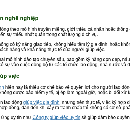
uẩn nghề nghiệp
ộng theo mô hình truyền miệng, giới thiệu cá nhân hoặc thông q
n sự thiếu nhất quán trong chất lượng dịch vụ.
ng có kỹ năng giao tiếp, không hiểu tâm lý gia đình, hoặc khôn
hách hàng và khả năng thực tế của người giúp việc.
khai mô hình đào tạo chuyên sâu, bao gồm kỹ năng dọn dẹp, nấu
có sự vào cuộc đồng bộ từ các tổ chức lao động, nhà nước và 
iúp việc
ình
hiện nay là thiếu cơ chế bảo vệ quyền lợi cho người lao độn
không được bảo hiểm y tế, bị ép làm ngoài giờ, hoặc bị đối xử
ến lao động
giúp việc gia đình
, nhưng trên thực tế, việc ký hợp
hợp đồng, dẫn đến khi xảy ra tranh chấp thì không có cơ sở phá
g ứng uy tín như
Công ty giúp việc uy tín
sẽ giúp đảm bảo quyền l