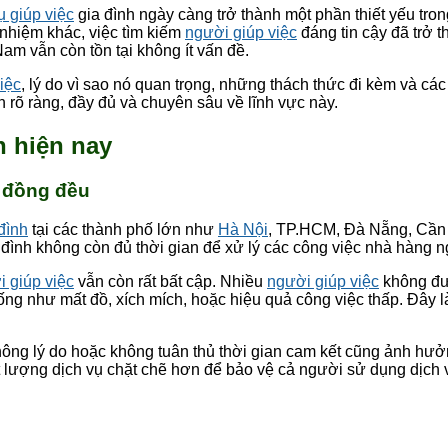
ụ giúp việc
gia đình ngày càng trở thành một phần thiết yếu tron
 nhiệm khác, việc tìm kiếm
người giúp việc
đáng tin cậy đã trở t
Nam vẫn còn tồn tại không ít vấn đề.
iệc
, lý do vì sao nó quan trọng, những thách thức đi kèm và c
 rõ ràng, đầy đủ và chuyên sâu về lĩnh vực này.
h hiện nay
 đồng đều
 đình
tại các thành phố lớn như
Hà Nội
, TP.HCM, Đà Nẵng, Cần
đình không còn đủ thời gian để xử lý các công việc nhà hàng n
 giúp việc
vẫn còn rất bất cập. Nhiều
người giúp việc
không đượ
ống như mất đồ, xích mích, hoặc hiệu quả công việc thấp. Đây l
không lý do hoặc không tuân thủ thời gian cam kết cũng ảnh hưở
t lượng dịch vụ chặt chẽ hơn để bảo vệ cả người sử dụng dịch 