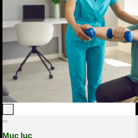
Mục lục