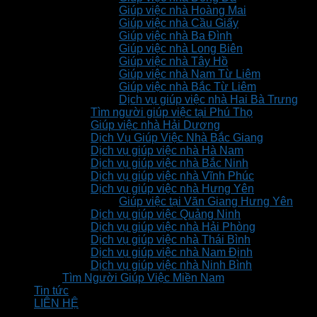
Giúp việc nhà Hoàng Mai
Giúp việc nhà Cầu Giấy
Giúp việc nhà Ba Đình
Giúp việc nhà Long Biên
Giúp việc nhà Tây Hồ
Giúp việc nhà Nam Từ Liêm
Giúp việc nhà Bắc Từ Liêm
Dịch vụ giúp việc nhà Hai Bà Trưng
Tìm người giúp việc tại Phú Thọ
Giúp việc nhà Hải Dương
Dịch Vụ Giúp Việc Nhà Bắc Giang
Dịch vụ giúp việc nhà Hà Nam
Dịch vụ giúp việc nhà Bắc Ninh
Dịch vụ giúp việc nhà Vĩnh Phúc
Dịch vụ giúp việc nhà Hưng Yên
Giúp việc tại Văn Giang Hưng Yên
Dịch vụ giúp việc Quảng Ninh
Dịch vụ giúp việc nhà Hải Phòng
Dịch vụ giúp việc nhà Thái Bình
Dịch vụ giúp việc nhà Nam Định
Dịch vụ giúp việc nhà Ninh Bình
Tìm Người Giúp Việc Miền Nam
Tin tức
LIÊN HỆ