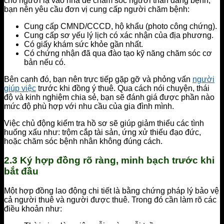
cho người lạ vào nhà để chăm sóc người thân đang bệnh,
bạn nên yêu cầu đơn vị cung cấp người chăm bệnh:
Cung cấp CMND/CCCD, hộ khẩu (photo công chứng).
Cung cấp sơ yếu lý lịch có xác nhận của địa phương.
Có giấy khám sức khỏe gần nhất.
Có chứng nhận đã qua đào tạo kỹ năng chăm sóc cơ
bản nếu có.
Bên cạnh đó, bạn nên trực tiếp gặp gỡ và phỏng vấn
người
giúp việc
trước khi đồng ý thuê. Qua cách nói chuyện, thái
độ và kinh nghiệm chia sẻ, bạn sẽ đánh giá được phần nào
mức độ phù hợp với nhu cầu của gia đình mình.
Việc chủ động kiểm tra hồ sơ sẽ giúp giảm thiểu các tình
huống xấu như: trộm cắp tài sản, ứng xử thiếu đạo đức,
hoặc chăm sóc bệnh nhân không đúng cách.
2.3 Ký hợp đồng rõ ràng, minh bạch trước khi
bắt đầu
Một hợp đồng lao động chi tiết là bằng chứng pháp lý bảo vệ
cả người thuê và người được thuê. Trong đó cần làm rõ các
điều khoản như: