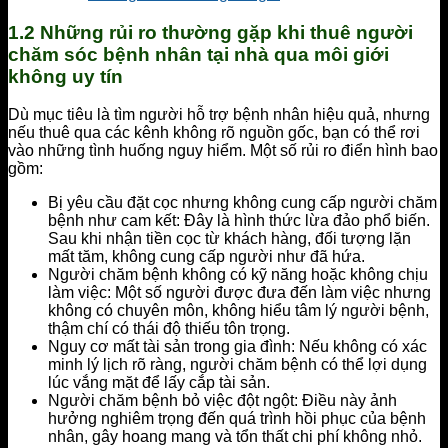
1.2 Những rủi ro thường gặp khi thuê người
chăm sóc bệnh nhân tại nhà qua môi giới
không uy tín
Dù mục tiêu là tìm người hỗ trợ bệnh nhân hiệu quả, nhưng
nếu thuê qua các kênh không rõ nguồn gốc, bạn có thể rơi
vào những tình huống nguy hiểm. Một số rủi ro điển hình bao
gồm:
Bị yêu cầu đặt cọc nhưng không cung cấp người chăm
bệnh như cam kết: Đây là hình thức lừa đảo phổ biến.
Sau khi nhận tiền cọc từ khách hàng, đối tượng lặn
mất tăm, không cung cấp người như đã hứa.
Người chăm bệnh không có kỹ năng hoặc không chịu
làm việc: Một số người được đưa đến làm việc nhưng
không có chuyên môn, không hiểu tâm lý người bệnh,
thậm chí có thái độ thiếu tôn trọng.
Nguy cơ mất tài sản trong gia đình: Nếu không có xác
minh lý lịch rõ ràng, người chăm bệnh có thể lợi dụng
lúc vắng mặt để lấy cắp tài sản.
Người chăm bệnh bỏ việc đột ngột: Điều này ảnh
hưởng nghiêm trọng đến quá trình hồi phục của bệnh
nhân, gây hoang mang và tổn thất chi phí không nhỏ.