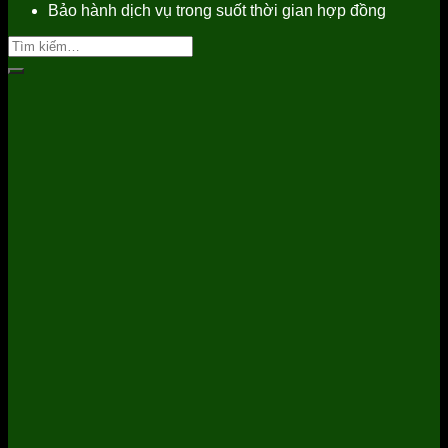
Bảo hành dịch vụ trong suốt thời gian hợp đồng
Tìm
kiếm: