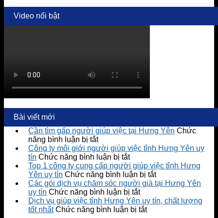
Video nổi bật
Bài viết mới
Cần tìm gấp người giúp việc tại Hưng Yên
Chức
ở
năng bình luận bị tắt
Cần
Công ty môi giới người giúp việc tỉnh Hưng Yên uy
tìm
ở
tín
Chức năng bình luận bị tắt
gấp
Công
Top 1 công ty cung cấp người giúp việc tỉnh Hưng
người
ty
ở
Yên uy tín
Chức năng bình luận bị tắt
giúp
môi
Top
Các gói dịch vụ chăm sóc người già tại Hưng Yên
việc
giới
ở
1
uy tín
Chức năng bình luận bị tắt
tại
người
Các
công
Dịch vụ giúp việc tỉnh Hưng Yên uy tín, chất lượng
Hưng
giúp
gói
ở
ty
tốt nhất
Chức năng bình luận bị tắt
Yên
việc
dịch
Dịch
cung