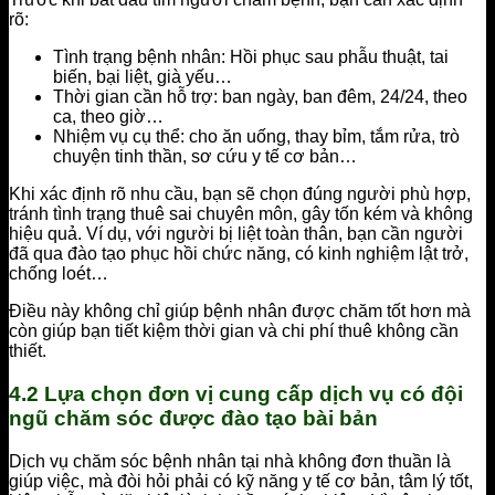
rõ:
Tình trạng bệnh nhân: Hồi phục sau phẫu thuật, tai
biến, bại liệt, già yếu…
Thời gian cần hỗ trợ: ban ngày, ban đêm, 24/24, theo
ca, theo giờ…
Nhiệm vụ cụ thể: cho ăn uống, thay bỉm, tắm rửa, trò
chuyện tinh thần, sơ cứu y tế cơ bản…
Khi xác định rõ nhu cầu, bạn sẽ chọn đúng người phù hợp,
tránh tình trạng thuê sai chuyên môn, gây tốn kém và không
hiệu quả. Ví dụ, với người bị liệt toàn thân, bạn cần người
đã qua đào tạo phục hồi chức năng, có kinh nghiệm lật trở,
chống loét…
Điều này không chỉ giúp bệnh nhân được chăm tốt hơn mà
còn giúp bạn tiết kiệm thời gian và chi phí thuê không cần
thiết.
4.2 Lựa chọn đơn vị cung cấp dịch vụ có đội
ngũ chăm sóc được đào tạo bài bản
Dịch vụ chăm sóc bệnh nhân tại nhà không đơn thuần là
giúp việc, mà đòi hỏi phải có kỹ năng y tế cơ bản, tâm lý tốt,