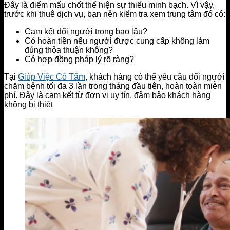
Đây là điểm mấu chốt thể hiện sự thiếu minh bạch. Vì vậy,
trước khi thuê dịch vụ, bạn nên kiểm tra xem trung tâm đó có:
Cam kết đổi người trong bao lâu?
Có hoàn tiền nếu người được cung cấp không làm
đúng thỏa thuận không?
Có hợp đồng pháp lý rõ ràng?
Tại
Giúp Việc Cô Tấm
, khách hàng có thể yêu cầu đổi người
chăm bệnh tối đa 3 lần trong tháng đầu tiên, hoàn toàn miễn
phí. Đây là cam kết từ đơn vị uy tín, đảm bảo khách hàng
không bị thiệt