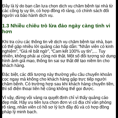
Đây là lý do bạn cần lựa chọn dịch vụ chăm bệnh tại nhà từ
các công ty uy tín, có hợp đồng rõ ràng, có chính sách đổi
người và bảo hành dịch vụ.
1.3 Nhiều chiêu trò lừa đảo ngày càng tinh vi
hơn
Khi tra cứu các thông tin về dịch vụ chăm bệnh tại nhà, bạn
có thể gặp nhiều lời quảng cáo hấp dẫn: “Nhân viên có kinh
nghiệm”, “Giá rẻ bất ngờ”, “Cam kết 100% uy tín”,… Tuy
nhiên, không phải ai cũng nói thật. Một số đối tượng sử dụng
hình ảnh giả mạo, thông tin sai sự thật để tạo niềm tin cho
khách hàng.
Đặc biệt, các đối tượng này thường yêu cầu chuyển khoản
cọc ngay mà không cho khách hàng gặp trực tiếp người
chăm bệnh. Có trường hợp sau khi khách hàng chuyển tiền,
thì số điện thoại liên hệ cũng không thể gọi được.
Vì vậy, đừng vội vàng ra quyết định chỉ vì thấy quảng cáo
đẹp mắt. Hãy ưu tiên lựa chọn đơn vị có địa chỉ văn phòng
rõ ràng, nhân viên có hồ sơ lý lịch đầy đủ và có hợp đồng
pháp lý minh bạch.