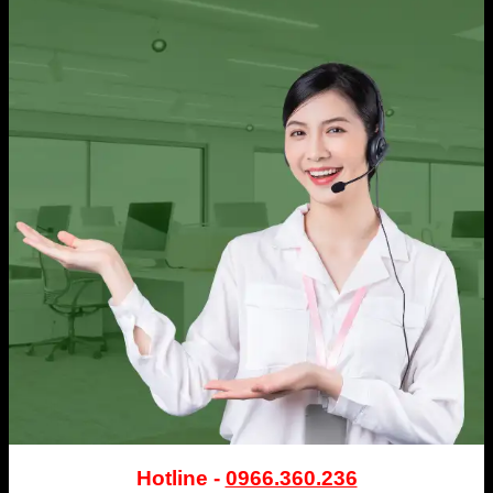
Hotline -
0966.360.236