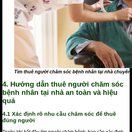
Tìm thuê người chăm sóc bệnh nhân tại nhà chuyên
4. Hướng dẫn thuê người chăm sóc
bệnh nhân tại nhà an toàn và hiệu
quả
4.1 Xác định rõ nhu cầu chăm sóc để thuê
đúng người
Trước khi bắt đầu tìm người chăm bệnh, bạn cần xác định