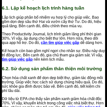
6.1. Lập kế hoạch lịch trình hàng tuần
Lập lịch giúp phân bổ nhiệm vụ hợp lý cho giúp việc. Bao
gồm dọn dẹp sâu thứ Hai và vườn cây thứ Tư. Do đó, hiệu
quả tăng. Bên cạnh đó, điều chỉnh theo mùa vụ.
Theo Productivity Journal, lịch trình giảm lãng phí thời gian
30%. Vì vậy, áp dụng cho biệt thự lớn. Hơn nữa, theo dõi
qua app hỗ trợ. Do đó,
cần tìm giúp việc gấp
dễ dàng hơn.
Kế hoạch còn bao gồm nghỉ ngơi cho nhân sự. Điều này duy
trì động lực. Bên cạnh đó, gia chủ tham gia giám sát. Vì vậy,
tìm giúp việc gấp
nên kèm lịch mẫu.
6.2. Sử dụng sản phẩm thân thiện môi trường
Chọn hóa chất xanh để dọn dẹp biệt thự, giảm tác động môi
trường. Giúp việc học cách sử dụng chúng hiệu quả. Do đó,
sức khỏe gia đình được bảo vệ. Bên cạnh đó, tiết kiệm chi
phí lâu dài.
Dữ liệu từ EPA cho thấy sản phẩm xanh giảm hóa chất độc
70%. Vì vậy, khuyến khích trong công việc nhà biệt thự. Hơn