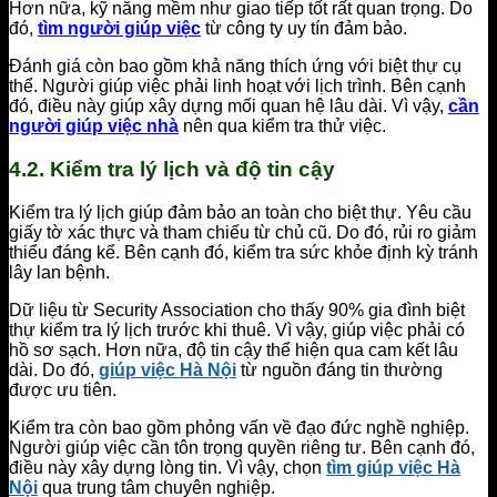
Hơn nữa, kỹ năng mềm như giao tiếp tốt rất quan trọng. Do
đó,
tìm người giúp việc
từ công ty uy tín đảm bảo.
Đánh giá còn bao gồm khả năng thích ứng với biệt thự cụ
thể. Người giúp việc phải linh hoạt với lịch trình. Bên cạnh
đó, điều này giúp xây dựng mối quan hệ lâu dài. Vì vậy,
cần
người giúp việc nhà
nên qua kiểm tra thử việc.
4.2. Kiểm tra lý lịch và độ tin cậy
Kiểm tra lý lịch giúp đảm bảo an toàn cho biệt thự. Yêu cầu
giấy tờ xác thực và tham chiếu từ chủ cũ. Do đó, rủi ro giảm
thiểu đáng kể. Bên cạnh đó, kiểm tra sức khỏe định kỳ tránh
lây lan bệnh.
Dữ liệu từ Security Association cho thấy 90% gia đình biệt
thự kiểm tra lý lịch trước khi thuê. Vì vậy, giúp việc phải có
hồ sơ sạch. Hơn nữa, độ tin cậy thể hiện qua cam kết lâu
dài. Do đó,
giúp việc Hà Nội
từ nguồn đáng tin thường
được ưu tiên.
Kiểm tra còn bao gồm phỏng vấn về đạo đức nghề nghiệp.
Người giúp việc cần tôn trọng quyền riêng tư. Bên cạnh đó,
điều này xây dựng lòng tin. Vì vậy, chọn
tìm giúp việc Hà
Nội
qua trung tâm chuyên nghiệp.