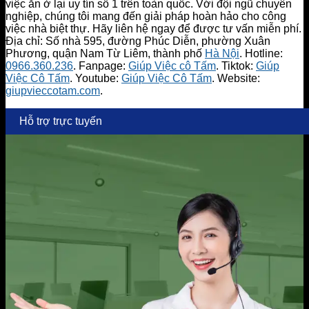
việc ăn ở lại uy tín số 1 trên toàn quốc. Với đội ngũ chuyên
nghiệp, chúng tôi mang đến giải pháp hoàn hảo cho công
việc nhà biệt thự. Hãy liên hệ ngay để được tư vấn miễn phí.
Địa chỉ: Số nhà 595, đường Phúc Diễn, phường Xuân
Phương, quận Nam Từ Liêm, thành phố
Hà Nội
. Hotline:
0966.360.236
. Fanpage:
Giúp Việc cô Tấm
. Tiktok:
Giúp
Việc Cô Tấm
. Youtube:
Giúp Việc Cô Tấm
. Website:
giupvieccotam.com
.
Hỗ trợ trực tuyến