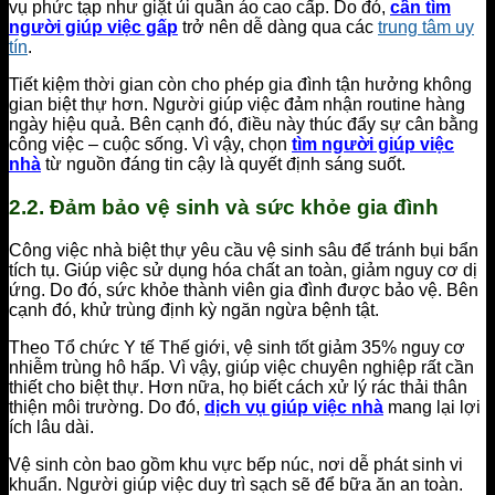
vụ phức tạp như giặt ủi quần áo cao cấp. Do đó,
cần tìm
người giúp việc gấp
trở nên dễ dàng qua các
trung tâm uy
tín
.
Tiết kiệm thời gian còn cho phép gia đình tận hưởng không
gian biệt thự hơn. Người giúp việc đảm nhận routine hàng
ngày hiệu quả. Bên cạnh đó, điều này thúc đẩy sự cân bằng
công việc – cuộc sống. Vì vậy, chọn
tìm người giúp việc
nhà
từ nguồn đáng tin cậy là quyết định sáng suốt.
2.2. Đảm bảo vệ sinh và sức khỏe gia đình
Công việc nhà biệt thự yêu cầu vệ sinh sâu để tránh bụi bẩn
tích tụ. Giúp việc sử dụng hóa chất an toàn, giảm nguy cơ dị
ứng. Do đó, sức khỏe thành viên gia đình được bảo vệ. Bên
cạnh đó, khử trùng định kỳ ngăn ngừa bệnh tật.
Theo Tổ chức Y tế Thế giới, vệ sinh tốt giảm 35% nguy cơ
nhiễm trùng hô hấp. Vì vậy, giúp việc chuyên nghiệp rất cần
thiết cho biệt thự. Hơn nữa, họ biết cách xử lý rác thải thân
thiện môi trường. Do đó,
dịch vụ giúp việc nhà
mang lại lợi
ích lâu dài.
Vệ sinh còn bao gồm khu vực bếp núc, nơi dễ phát sinh vi
khuẩn. Người giúp việc duy trì sạch sẽ để bữa ăn an toàn.