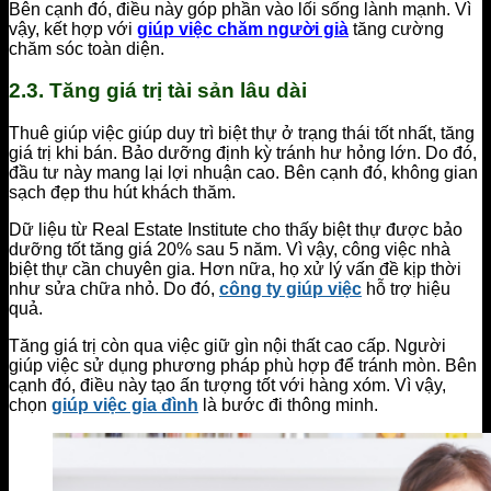
Bên cạnh đó, điều này góp phần vào lối sống lành mạnh. Vì
vậy, kết hợp với
giúp việc chăm người già
tăng cường
chăm sóc toàn diện.
2.3. Tăng giá trị tài sản lâu dài
Thuê giúp việc giúp duy trì biệt thự ở trạng thái tốt nhất, tăng
giá trị khi bán. Bảo dưỡng định kỳ tránh hư hỏng lớn. Do đó,
đầu tư này mang lại lợi nhuận cao. Bên cạnh đó, không gian
sạch đẹp thu hút khách thăm.
Dữ liệu từ Real Estate Institute cho thấy biệt thự được bảo
dưỡng tốt tăng giá 20% sau 5 năm. Vì vậy, công việc nhà
biệt thự cần chuyên gia. Hơn nữa, họ xử lý vấn đề kịp thời
như sửa chữa nhỏ. Do đó,
công ty giúp việc
hỗ trợ hiệu
quả.
Tăng giá trị còn qua việc giữ gìn nội thất cao cấp. Người
giúp việc sử dụng phương pháp phù hợp để tránh mòn. Bên
cạnh đó, điều này tạo ấn tượng tốt với hàng xóm. Vì vậy,
chọn
giúp việc gia đình
là bước đi thông minh.