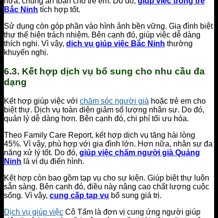
nữa, chúng an toàn cho trẻ em. Do đó,
giúp việc trông trẻ
Bắc Ninh
tích hợp tốt.
Sử dụng còn góp phần vào hình ảnh bền vững. Gia đình biệt
thự thể hiện trách nhiệm. Bên cạnh đó, giúp việc dễ dàng
thích nghi. Vì vậy,
dịch vụ giúp việc Bắc Ninh
thường
khuyến nghị.
6.3. Kết hợp dịch vụ bổ sung cho nhu cầu đa
dạng
Kết hợp giúp việc với
chăm sóc người già
hoặc trẻ em cho
biệt thự. Dịch vụ toàn diện giảm số lượng nhân sự. Do đó,
quản lý dễ dàng hơn. Bên cạnh đó, chi phí tối ưu hóa.
Theo Family Care Report, kết hợp dịch vụ tăng hài lòng
45%. Vì vậy, phù hợp với gia đình lớn. Hơn nữa, nhân sự đa
năng xử lý tốt. Do đó,
giúp việc chăm người già Quảng
Ninh
là ví dụ điển hình.
Kết hợp còn bao gồm tạp vụ cho sự kiện. Giúp biệt thự luôn
sẵn sàng. Bên cạnh đó, điều này nâng cao chất lượng cuộc
sống. Vì vậy,
cung cấp tạp vụ
bổ sung giá trị.
Dịch vụ giúp việc
Cô Tấm là đơn vị cung ứng người giúp