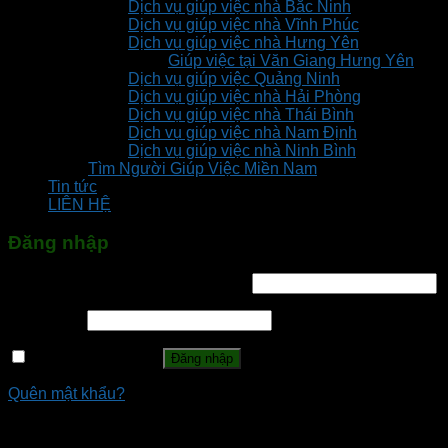
Dịch vụ giúp việc nhà Bắc Ninh
Dịch vụ giúp việc nhà Vĩnh Phúc
Dịch vụ giúp việc nhà Hưng Yên
Giúp việc tại Văn Giang Hưng Yên
Dịch vụ giúp việc Quảng Ninh
Dịch vụ giúp việc nhà Hải Phòng
Dịch vụ giúp việc nhà Thái Bình
Dịch vụ giúp việc nhà Nam Định
Dịch vụ giúp việc nhà Ninh Bình
Tìm Người Giúp Việc Miền Nam
Tin tức
LIÊN HỆ
Đăng nhập
Tên tài khoản hoặc địa chỉ email
*
Mật khẩu
*
Ghi nhớ mật khẩu
Đăng nhập
Quên mật khẩu?