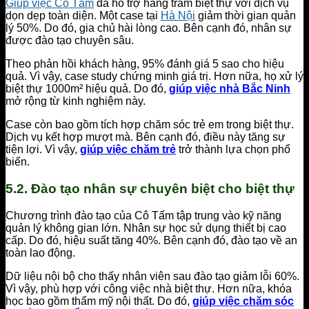
Giúp việc Cô Tấm
đã hỗ trợ hàng trăm biệt thự với dịch vụ
dọn dẹp toàn diện. Một case tại
Hà Nội
giảm thời gian quản
lý 50%. Do đó, gia chủ hài lòng cao. Bên cạnh đó, nhân sự
được đào tạo chuyên sâu.
Theo phản hồi khách hàng, 95% đánh giá 5 sao cho hiệu
quả. Vì vậy, case study chứng minh giá trị. Hơn nữa, họ xử lý
biệt thự 1000m² hiệu quả. Do đó,
giúp việc nhà Bắc Ninh
mở rộng từ kinh nghiệm này.
Case còn bao gồm tích hợp chăm sóc trẻ em trong biệt thự.
Dịch vụ kết hợp mượt mà. Bên cạnh đó, điều này tăng sự
tiện lợi. Vì vậy,
giúp việc chăm trẻ
trở thành lựa chọn phổ
biến.
5.2. Đào tạo nhân sự chuyên biệt cho biệt thự
Chương trình đào tạo của Cô Tấm tập trung vào kỹ năng
quản lý không gian lớn. Nhân sự học sử dụng thiết bị cao
cấp. Do đó, hiệu suất tăng 40%. Bên cạnh đó, đào tạo về an
toàn lao động.
Dữ liệu nội bộ cho thấy nhân viên sau đào tạo giảm lỗi 60%.
Vì vậy, phù hợp với công việc nhà biệt thự. Hơn nữa, khóa
học bao gồm thẩm mỹ nội thất. Do đó,
giúp việc chăm sóc