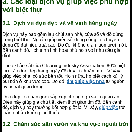
3. Các loại dịch vụ giúp việc phù hợp
với biệt thự
3.1. Dịch vụ dọn dẹp và vệ sinh hàng ngày
Dịch vụ này bao gồm lau chùi sàn nhà, cửa sổ và đồ dùng
trong biệt thự. Người giúp việc sử dụng công cụ chuyên
dụng để đạt hiệu quả cao. Do đó, không gian luôn tươi mới.
Bên cạnh đó, lịch trình linh hoạt phù hợp với nhu cầu gia
đình.
Theo khảo sát của Cleaning Industry Association, 80% biệt
thự cần dọn dẹp hàng ngày để duy trì chuẩn mực. Vì vậy,
giúp việc phải có sức bền tốt. Hơn nữa, họ biết cách xử lý
bụi bẩn ở khu vực cao. Do đó,
tìm giúp việc nhà
từ nguồn
uy tín rất quan trọng.
Dọn dẹp còn bao gồm sắp xếp phòng ngủ và tủ quần áo.
Điều này giúp gia chủ tiết kiệm thời gian tìm đồ. Bên cạnh
đó, dịch vụ này thường kết hợp giặt là. Vì vậy,
giúp việc
trở
thành phần không thể thiếu.
3.2. Chăm sóc sân vườn và khu vực ngoài trời