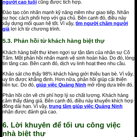
người cao tuổi
cũng được tích hợp.
Đào tạo còn nhấn mạnh kỹ năng mềm như giao tiếp. Nhân
sự học cách phối hợp với gia chủ. Bên cạnh đó, điều này
xây dựng mối quan hệ tốt. Vì vậy,
tìm người chăm người
già
lợi ích từ chương trình.
5.3. Phản hồi từ khách hàng biệt thự
Khách hàng biệt thự khen ngợi sự tận tâm của nhân sự Cô
Tấm. Một phản hồi nhấn mạnh vệ sinh hoàn hảo. Do đó, lòng
tin tăng cao. Bên cạnh đó, dịch vụ linh hoạt theo nhu cầu.
Khảo sát cho thấy 98% khách hàng giới thiệu bạn bè. Vì vậy,
uy tín được khẳng định. Hơn nữa, phản hồi giúp cải thiện
liên tục. Do đó,
giúp việc Quảng Ninh
mở rộng dựa trên đó.
Phản hồi còn về chi phí hợp lý so chất lượng. Khách hàng
cảm thấy đáng giá. Bên cạnh đó, điều này khuyến khích hợp
đồng dài hạn. Vì vậy,
trung tâm giúp việc Quảng Ninh
nhận được đánh giá cao.
6. Lời khuyên để tối ưu công việc
nhà biệt thự