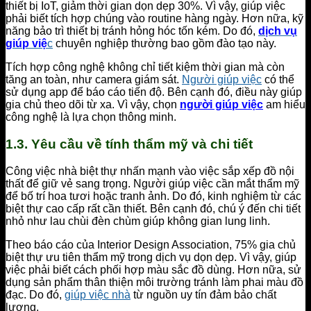
thiết bị IoT, giảm thời gian dọn dẹp 30%. Vì vậy, giúp việc
phải biết tích hợp chúng vào routine hàng ngày. Hơn nữa, kỹ
năng bảo trì thiết bị tránh hỏng hóc tốn kém. Do đó,
dịch vụ
giúp việ
c
chuyên nghiệp thường bao gồm đào tạo này.
Tích hợp công nghệ không chỉ tiết kiệm thời gian mà còn
tăng an toàn, như camera giám sát.
Người giúp việc
có thể
sử dụng app để báo cáo tiến độ. Bên cạnh đó, điều này giúp
gia chủ theo dõi từ xa. Vì vậy, chọn
người giúp việc
am hiểu
công nghệ là lựa chọn thông minh.
1.3. Yêu cầu về tính thẩm mỹ và chi tiết
Công việc nhà biệt thự nhấn mạnh vào việc sắp xếp đồ nội
thất để giữ vẻ sang trọng. Người giúp việc cần mắt thẩm mỹ
để bố trí hoa tươi hoặc tranh ảnh. Do đó, kinh nghiệm từ các
biệt thự cao cấp rất cần thiết. Bên cạnh đó, chú ý đến chi tiết
nhỏ như lau chùi đèn chùm giúp không gian lung linh.
Theo báo cáo của Interior Design Association, 75% gia chủ
biệt thự ưu tiên thẩm mỹ trong dịch vụ dọn dẹp. Vì vậy, giúp
việc phải biết cách phối hợp màu sắc đồ dùng. Hơn nữa, sử
dụng sản phẩm thân thiện môi trường tránh làm phai màu đồ
đạc. Do đó,
giúp việc nhà
từ nguồn uy tín đảm bảo chất
lượng.