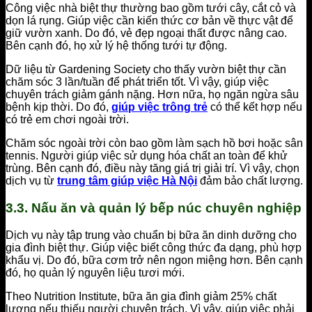
Công việc nhà biệt thự thường bao gồm tưới cây, cắt cỏ và
dọn lá rụng. Giúp việc cần kiến thức cơ bản về thực vật để
giữ vườn xanh. Do đó, vẻ đẹp ngoại thất được nâng cao.
Bên cạnh đó, họ xử lý hệ thống tưới tự động.
Dữ liệu từ Gardening Society cho thấy vườn biệt thự cần
chăm sóc 3 lần/tuần để phát triển tốt. Vì vậy, giúp việc
chuyên trách giảm gánh nặng. Hơn nữa, họ ngăn ngừa sâu
bệnh kịp thời. Do đó,
giúp việc trông trẻ
có thể kết hợp nếu
có trẻ em chơi ngoài trời.
Chăm sóc ngoài trời còn bao gồm làm sạch hồ bơi hoặc sân
tennis. Người giúp việc sử dụng hóa chất an toàn để khử
trùng. Bên cạnh đó, điều này tăng giá trị giải trí. Vì vậy, chọn
dịch vụ từ
trung tâm giúp việc Hà Nội
đảm bảo chất lượng.
3.3. Nấu ăn và quản lý bếp núc chuyên nghiệp
Dịch vụ này tập trung vào chuẩn bị bữa ăn dinh dưỡng cho
gia đình biệt thự. Giúp việc biết công thức đa dạng, phù hợp
khẩu vị. Do đó, bữa cơm trở nên ngon miệng hơn. Bên cạnh
đó, họ quản lý nguyên liệu tươi mới.
Theo Nutrition Institute, bữa ăn gia đình giảm 25% chất
lượng nếu thiếu người chuyên trách. Vì vậy, giúp việc phải