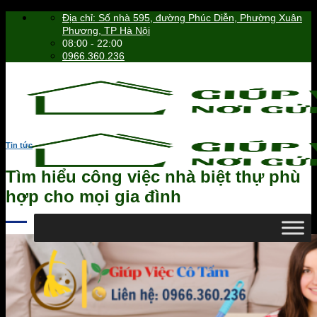
Skip
Địa chỉ: Số nhà 595, đường Phúc Diễn, Phường Xuân
to
Phương, TP Hà Nội
content
08:00 - 22:00
0966.360.236
Tin tức
Tìm hiểu công việc nhà biệt thự phù
hợp cho mọi gia đình
0966.360.236
Tìm
kiếm: