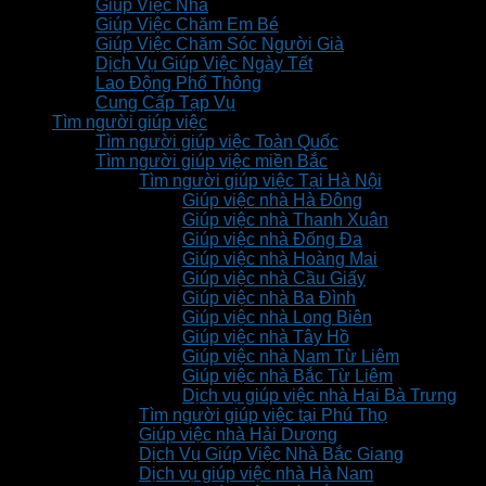
Giúp Việc Nhà
Giúp Việc Chăm Em Bé
Giúp Việc Chăm Sóc Người Già
Dịch Vụ Giúp Việc Ngày Tết
Lao Động Phổ Thông
Cung Cấp Tạp Vụ
Tìm người giúp việc
Tìm người giúp việc Toàn Quốc
Tìm người giúp việc miền Bắc
Tìm người giúp việc Tại Hà Nội
Giúp việc nhà Hà Đông
Giúp việc nhà Thanh Xuân
Giúp việc nhà Đống Đa
Giúp việc nhà Hoàng Mai
Giúp việc nhà Cầu Giấy
Giúp việc nhà Ba Đình
Giúp việc nhà Long Biên
Giúp việc nhà Tây Hồ
Giúp việc nhà Nam Từ Liêm
Giúp việc nhà Bắc Từ Liêm
Dịch vụ giúp việc nhà Hai Bà Trưng
Tìm người giúp việc tại Phú Thọ
Giúp việc nhà Hải Dương
Dịch Vụ Giúp Việc Nhà Bắc Giang
Dịch vụ giúp việc nhà Hà Nam