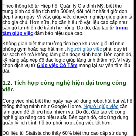
Theo thống kê từ Hiệp hội Quản lý Gia đình Mỹ, biệt thự
trung bình có diện tích trên 500m², đòi hỏi ít nhất 4 giờ dọn
dẹp hàng ngày. Vì vậy, giúp việc chuyên nghiệp giúp giảm tải
cho gia chủ. Hơn nữa, họ cần hiểu rõ vật liệu cao cấp như
sàn gỗ tự nhiên để tránh hư hỏng. Do đó, đào tạo từ
trung
tâm giúp việc
đảm bảo hiệu quả cao.
Không gian biệt thự thường tích hợp khu vực giải trí như
phòng gym hoặc rạp hát mini.
Người giúp việc
phải duy trì
sự sạch sẽ mà không làm gián đoạn sinh hoạt. Bên cạnh đó,
kỹ năng sắp xếp đồ đạc logic giúp tăng tính thẩm mỹ. Vì vậy,
chọn dịch vụ từ
Giúp việc Cô Tấm
mang lại sự yên tâm lâu
dài.
1.2. Tích hợp công nghệ hiện đại trong công
việc
Công việc nhà biệt thự ngày nay sử dụng robot hút bụi và hệ
thống thông minh như Google Home.
Người giúp việc
cần
làm quen để tối ưu hóa nhiệm vụ. Do đó, đào tạo về công
nghệ giúp nâng cao hiệu suất. Bên cạnh đó, các ứng dụng
quản lý lịch trình hỗ trợ phối hợp công việc tốt hơn.
Dữ liệu từ Statista cho thấy 60% biệt thự cao cấp sử dụng