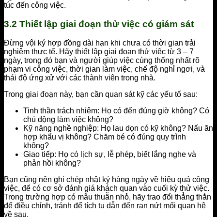
túc đến công việc.
3.2 Thiết lập giai đoạn thử việc có giám sát
Đừng vội ký hợp đồng dài hạn khi chưa có thời gian trải
nghiệm thực tế. Hãy thiết lập giai đoạn thử việc từ 3 – 7
ngày, trong đó bạn và người giúp việc cùng thống nhất rõ
phạm vi công việc, thời gian làm việc, chế độ nghỉ ngơi, và
thái độ ứng xử với các thành viên trong nhà.
Trong giai đoạn này, bạn cần quan sát kỹ các yếu tố sau:
Tinh thần trách nhiệm: Họ có đến đúng giờ không? Có
chủ động làm việc không?
Kỹ năng nghề nghiệp: Họ lau dọn có kỹ không? Nấu ăn
hợp khẩu vị không? Chăm bé có đúng quy trình
không?
Giao tiếp: Họ có lịch sự, lễ phép, biết lắng nghe và
phản hồi không?
Bạn cũng nên ghi chép nhật ký hàng ngày về hiệu quả công
việc, để có cơ sở đánh giá khách quan vào cuối kỳ thử việc.
Trong trường hợp có mâu thuẫn nhỏ, hãy trao đổi thẳng thắn
để điều chỉnh, tránh để tích tụ dẫn đến rạn nứt mối quan hệ
về sau.