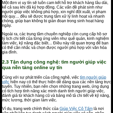
Một đơn vị uy tín sẽ luôn cam kết hỗ trợ khách hàng lâu dài,
kể cả sau khi đã ký hợp đồng. Các vấn đề phát sinh như
người giúp việc không phù hợp, xin nghỉ đột xuất, vi phạm
nội quy… đều sẽ được trung tâm xử lý linh hoạt và nhanh
chóng, giúp bạn không bị gián đoạn trong sinh hoạt hàng
ngày.
Ngoài ra, các trung tâm chuyên nghiệp còn cung cấp hồ sơ
lý lịch chi tiết của từng ứng viên như quê quán, kinh nghiệm
làm việc, kỹ năng đặc biệt… Điều này rất quan trọng để bạn
có thể cân nhắc và chọn được người phù hợp với văn hóa
gia đình.
2.3 Tận dụng công nghệ: tìm người giúp việc
qua nền tảng online uy tín
Cùng với sự phát triển của công nghệ, việc
tìm người giúp
việc
hiện nay có thể thực hiện dễ dàng qua các nền tảng trực
tuyến. Tuy nhiên, bạn nên chọn những trang web, ứng dụng
có tích hợp tính năng xác minh danh tính người giúp việc,
đánh giá từ khách hàng cũ và bảng mô tả chi tiết về kỹ năng,
mức lương, thời gian làm việc.
Ví dụ, trang web chính thức của
Giúp Việc Cô Tấm
là nơi