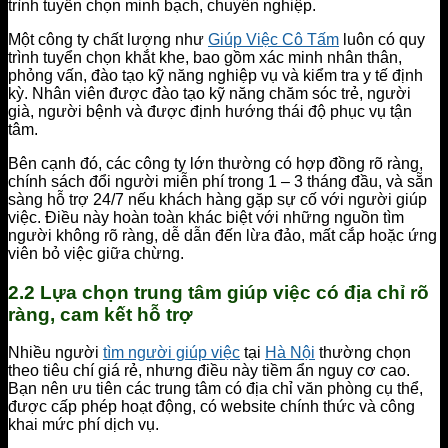
trình tuyển chọn minh bạch, chuyên nghiệp.
Một công ty chất lượng như
Giúp Việc Cô Tấm
luôn có quy
trình tuyển chọn khắt khe, bao gồm xác minh nhân thân,
phỏng vấn, đào tạo kỹ năng nghiệp vụ và kiểm tra y tế định
kỳ. Nhân viên được đào tạo kỹ năng chăm sóc trẻ, người
già, người bệnh và được định hướng thái độ phục vụ tận
tâm.
Bên cạnh đó, các công ty lớn thường có hợp đồng rõ ràng,
chính sách đổi người miễn phí trong 1 – 3 tháng đầu, và sẵn
sàng hỗ trợ 24/7 nếu khách hàng gặp sự cố với người giúp
việc. Điều này hoàn toàn khác biệt với những nguồn tìm
người không rõ ràng, dễ dẫn đến lừa đảo, mất cắp hoặc ứng
viên bỏ việc giữa chừng.
2.2 Lựa chọn trung tâm giúp việc có địa chỉ rõ
ràng, cam kết hỗ trợ
Nhiều người
tìm người giúp việc
tại
Hà Nội
thường chọn
theo tiêu chí giá rẻ, nhưng điều này tiềm ẩn nguy cơ cao.
Bạn nên ưu tiên các trung tâm có địa chỉ văn phòng cụ thể,
được cấp phép hoạt động, có website chính thức và công
khai mức phí dịch vụ.