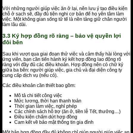
Với những người giúp việc ăn ở lại, nên lưu ý tạo điều kiện
chỗ ở sạch sẽ, đầy đủ tiện nghi cơ bản để họ yên tâm làm
việc. Một không gian sống tử tế là nền tảng giữ chân người
làm lâu dài.
3.3 Ký hợp đồng rõ ràng – bảo vệ quyền lợi
đôi bên
Sau khi vượt qua giai đoạn thử việc và cảm thấy hài lòng với
ứng viên, bạn cần tiến hành ký kết hợp đồng lao động rõ
ràng với đầy đủ các điều khoản. Hợp đồng nên có chữ ký
giữa ba bên: người giúp việc, gia chủ và đại diện công ty
cung cấp dịch vụ (nếu có).
Các điều khoản cần thiết bao gồm:
Mô tả chi tiết công việc
Mức lương, thời hạn thanh toán
Thời gian làm việc, nghỉ phép
Các chính sách hỗ trợ (ăn ở, tiền lễ Tết, thưởng…)
Điều kiện chấm dứt hợp đồng
Cam kết về bảo mật thông tin gia đình
Một bản hợp đồng đầy đủ không chỉ giúp người giúp việc an