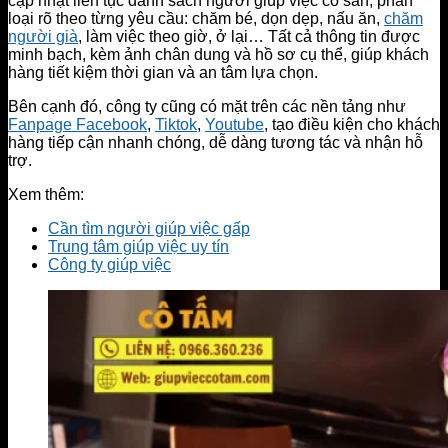
cập nhật liên tục danh sách người giúp việc có sẵn, phân
loại rõ theo từng yêu cầu: chăm bé, dọn dẹp, nấu ăn,
chăm
người già
, làm việc theo giờ, ở lại… Tất cả thông tin được
minh bạch, kèm ảnh chân dung và hồ sơ cụ thể, giúp khách
hàng tiết kiệm thời gian và an tâm lựa chọn.
Bên cạnh đó, công ty cũng có mặt trên các nền tảng như
Fanpage Facebook
,
Tiktok
,
Youtube
, tạo điều kiện cho khách
hàng tiếp cận nhanh chóng, dễ dàng tương tác và nhận hỗ
trợ.
Xem thêm:
Cần tìm người giúp việc gấp
Trung tâm giúp việc uy tín
Công ty giúp việc