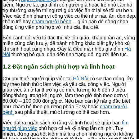
kiệm. Ngược lại, gia đình có người già hoặc trẻ nhỏ cần hỗ
trợ thường xuyên thì người giúp việc ăn ở lại sẽ tối ưu hơn.
Việc xác định phạm vi công việc cụ thể như nấu ăn, dọn dẹp,
chăm trẻ hay
chăm người bệnh
… giúp bạn dễ dàng chọn
đúng ứng viên phù hợp với nhu cầu thực tế.
Bên cạnh đó, yếu tố đặc thù về tôn giáo, khẩu phần ăn, vùng
miền cũng cần lưu ý, để tránh những khác biệt gây khó xử
khi sinh hoạt cùng nhau. Đây là điều mà nhiều gia đình
Hà
Nội
thường bỏ qua, dẫn đến tình trạng đổi người liên tục.
1.2 Đặt ngân sách phù hợp và linh hoạt
Chi phí thuê người giúp việc tại
Hà Nội
có sự dao động lớn
tùy theo hình thức làm việc và yêu cầu công việc. Người
giúp việc ăn ở lại thường có mức lương từ 6 đến 9 triệu
đồng/tháng, trong khi người làm theo giờ tính theo đơn vị
60.000 – 100.000 đồng/giờ. Nếu bạn cần kỹ năng đặc biệt
như chăm bé theo phương pháp Easy hoặc
chăm người
bệnh
sau phẫu thuật, mức lương có thể cao hơn.
Việc đặt ra ngân sách rõ ràng và linh hoạt sẽ giúp bạn
tìm
người giúp việc
phù hợp cả về kỹ năng lẫn chi phí. Tuy
nhiên, đừng quá tiết kiệm mà lựa chọn những người không