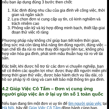
nếu bạn áp dụng đúng 3 bước then chốt:
Xác định đúng nhu cầu của gia đình về công việc, thời
gian và ngân sách
Lựa chọn đơn vị cung cấp uy tín, có kinh nghiệm và
trách nhiệm cao
Phỏng vấn kỹ và ký hợp đồng minh bạch, thiết lập giai
đoạn thử việc rõ ràng
Phương pháp này không chỉ giúp bạn tiết kiệm thời gian,
công sức mà còn tăng khả năng tìm đúng người, đúng việc –
hạn chế tối đa rủi ro như thay đổi người liên tục, không phù
hợp văn hóa gia đình, phát sinh mâu thuẫn hay rủi ro về tài
sản.
Đặc biệt, khi được hỗ trợ từ các đơn vị chuyên nghiệp, bạn
sẽ có thêm các quyền lợi như: được thay đổi người miễn phí
trong thời gian thử việc, được bảo hành dịch vụ lâu dài, có
hồ sơ pháp lý rõ ràng và cam kết bảo mật thông tin gia đình.
4.2 Giúp Việc Cô Tấm – Đơn vị cung ứng
người giúp việc ăn ở lại uy tín số 1 toàn quốc
Nếu bạn đang tìm một đơn vị uy tín để
tìm người giúp việc
tại
Hà Nội
, hãy để
Giúp Việc Cô Tấm
đồng hành cùng bạn.