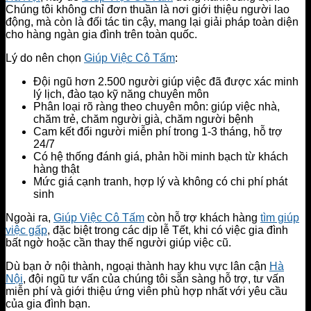
Chúng tôi không chỉ đơn thuần là nơi giới thiệu người lao
động, mà còn là đối tác tin cậy, mang lại giải pháp toàn diện
cho hàng ngàn gia đình trên toàn quốc.
Lý do nên chọn
Giúp Việc Cô Tấm
:
Đội ngũ hơn 2.500 người giúp việc đã được xác minh
lý lịch, đào tạo kỹ năng chuyên môn
Phân loại rõ ràng theo chuyên môn: giúp việc nhà,
chăm trẻ, chăm người già, chăm người bệnh
Cam kết đổi người miễn phí trong 1-3 tháng, hỗ trợ
24/7
Có hệ thống đánh giá, phản hồi minh bạch từ khách
hàng thật
Mức giá cạnh tranh, hợp lý và không có chi phí phát
sinh
Ngoài ra,
Giúp Việc Cô Tấm
còn hỗ trợ khách hàng
tìm giúp
việc gấp
, đặc biệt trong các dịp lễ Tết, khi có việc gia đình
bất ngờ hoặc cần thay thế người giúp việc cũ.
Dù bạn ở nội thành, ngoại thành hay khu vực lân cận
Hà
Nội
, đội ngũ tư vấn của chúng tôi sẵn sàng hỗ trợ, tư vấn
miễn phí và giới thiệu ứng viên phù hợp nhất với yêu cầu
của gia đình bạn.