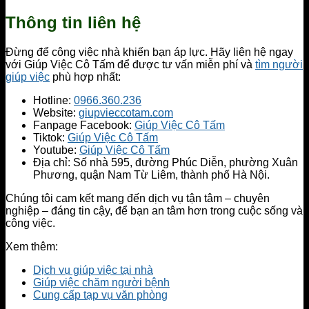
Thông tin liên hệ
Đừng để công việc nhà khiến bạn áp lực. Hãy liên hệ ngay
với Giúp Việc Cô Tấm để được tư vấn miễn phí và
tìm người
giúp việc
phù hợp nhất:
Hotline:
0966.360.236
Website:
giupvieccotam.com
Fanpage Facebook:
Giúp Việc Cô Tấm
Tiktok:
Giúp Việc Cô Tấm
Youtube:
Giúp Việc Cô Tấm
Địa chỉ: Số nhà 595, đường Phúc Diễn, phường Xuân
Phương, quận Nam Từ Liêm, thành phố Hà Nội.
Chúng tôi cam kết mang đến dịch vụ tận tâm – chuyên
nghiệp – đáng tin cậy, để bạn an tâm hơn trong cuộc sống và
công việc.
Xem thêm:
Dịch vụ giúp việc tại nhà
Giúp việc chăm người bệnh
Cung cấp tạp vụ văn phòng