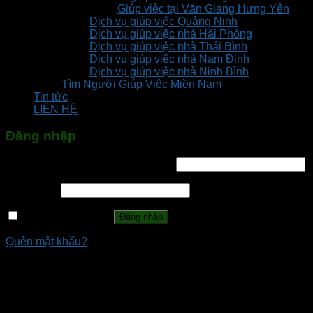
Giúp việc tại Văn Giang Hưng Yên
Dịch vụ giúp việc Quảng Ninh
Dịch vụ giúp việc nhà Hải Phòng
Dịch vụ giúp việc nhà Thái Bình
Dịch vụ giúp việc nhà Nam Định
Dịch vụ giúp việc nhà Ninh Bình
Tìm Người Giúp Việc Miền Nam
Tin tức
LIÊN HỆ
Đăng nhập
Tên tài khoản hoặc địa chỉ email
*
Mật khẩu
*
Ghi nhớ mật khẩu
Đăng nhập
Quên mật khẩu?