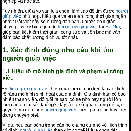
nghiệp và học tập.
Tuy nhiên, giữa vô vàn lựa chọn, làm sao để tìm được
người
giúp việc
phù hợp, hiệu quả và an toàn trong thời gian ngắn
nhất? Bài viết này sẽ hướng dẫn bạn 3 bước đơn giản
nhưng cực kỳ hiệu quả để
tìm người giúp việc
tại
Hà Nội
,
giúp bạn tiết kiệm thời gian, công sức và tiền bạc mà vẫn
đảm bảo chất lượng dịch vụ tốt nhất.
1. Xác định đúng nhu cầu khi tìm
người giúp việc
1.1 Hiểu rõ mô hình gia đình và phạm vi công
việc
Để
tìm người giúp việc
hiệu quả, bước đầu tiên là xác định
rõ ràng mô hình sinh hoạt của gia đình. Gia đình bạn có bao
nhiêu thành viên, độ tuổi ra sao, có trẻ nhỏ hay người lớn
tuổi cần chăm sóc không? Đây là cơ sở quan trọng để bạn
quyết định nên thuê
người giúp việc
theo giờ, ở lại, hay theo
dạng chuyên biệt.
Ví dụ, nếu bạn sống trong căn hộ chung cư nhỏ với lịch trình
cố định,
người giúp việc
theo giờ có thể là lựa chọn tiết