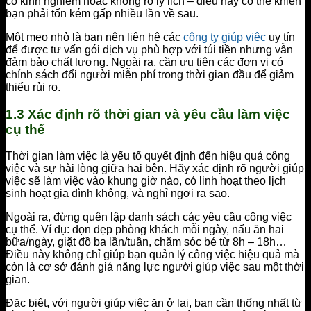
có kinh nghiệm hoặc không rõ lý lịch – điều này có thể khiến
bạn phải tốn kém gấp nhiều lần về sau.
Một mẹo nhỏ là bạn nên liên hệ các
công ty giúp việc
uy tín
để được tư vấn gói dịch vụ phù hợp với túi tiền nhưng vẫn
đảm bảo chất lượng. Ngoài ra, cần ưu tiên các đơn vị có
chính sách đổi người miễn phí trong thời gian đầu để giảm
thiểu rủi ro.
1.3 Xác định rõ thời gian và yêu cầu làm việc
cụ thể
Thời gian làm việc là yếu tố quyết định đến hiệu quả công
việc và sự hài lòng giữa hai bên. Hãy xác định rõ người giúp
việc sẽ làm việc vào khung giờ nào, có linh hoạt theo lịch
sinh hoạt gia đình không, và nghỉ ngơi ra sao.
Ngoài ra, đừng quên lập danh sách các yêu cầu công việc
cụ thể. Ví dụ: dọn dẹp phòng khách mỗi ngày, nấu ăn hai
bữa/ngày, giặt đồ ba lần/tuần, chăm sóc bé từ 8h – 18h…
Điều này không chỉ giúp bạn quản lý công việc hiệu quả mà
còn là cơ sở đánh giá năng lực người giúp việc sau một thời
gian.
Đặc biệt, với người giúp việc ăn ở lại, bạn cần thống nhất từ