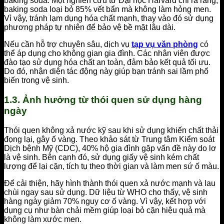
baking soda. Một nghiên cứu từ Đại học Harvard chỉ ra rằng,
baking soda loại bỏ 85% vết bẩn mà không làm hỏng men.
Vì vậy, tránh lạm dụng hóa chất mạnh, thay vào đó sử dụng
phương pháp tự nhiên để bảo vệ bề mặt lâu dài.
Nếu cần hỗ trợ chuyên sâu, dịch vụ
tạp vụ văn phòng
có
thể áp dụng cho không gian gia đình. Các nhân viên được
đào tạo sử dụng hóa chất an toàn, đảm bảo kết quả tối ưu.
Do đó, nhận diện tác động này giúp bạn tránh sai lầm phổ
biến trong vệ sinh.
1.3. Ảnh hưởng từ thói quen sử dụng hàng
ngày
Thói quen không xả nước kỹ sau khi sử dụng khiến chất thải
đọng lại, gây ố vàng. Theo khảo sát từ Trung tâm Kiểm soát
Dịch bệnh Mỹ (CDC), 40% hộ gia đình gặp vấn đề này do lơ
là vệ sinh. Bên cạnh đó, sử dụng giấy vệ sinh kém chất
lượng để lại cặn, tích tụ theo thời gian và làm men sứ ố màu.
Để cải thiện, hãy hình thành thói quen xả nước mạnh và lau
chùi ngay sau sử dụng. Dữ liệu từ WHO cho thấy, vệ sinh
hàng ngày giảm 70% nguy cơ ố vàng. Vì vậy, kết hợp với
dụng cụ như bàn chải mềm giúp loại bỏ cặn hiệu quả mà
không làm xước men.