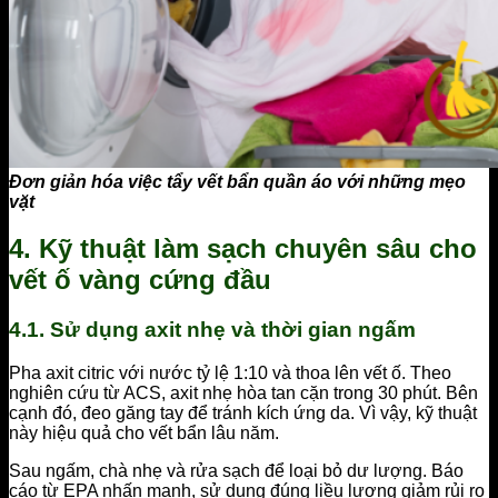
Đơn giản hóa việc tẩy vết bẩn quần áo với những mẹo
vặt
4. Kỹ thuật làm sạch chuyên sâu cho
vết ố vàng cứng đầu
4.1. Sử dụng axit nhẹ và thời gian ngấm
Pha axit citric với nước tỷ lệ 1:10 và thoa lên vết ố. Theo
nghiên cứu từ ACS, axit nhẹ hòa tan cặn trong 30 phút. Bên
cạnh đó, đeo găng tay để tránh kích ứng da. Vì vậy, kỹ thuật
này hiệu quả cho vết bẩn lâu năm.
Sau ngấm, chà nhẹ và rửa sạch để loại bỏ dư lượng. Báo
cáo từ EPA nhấn mạnh, sử dụng đúng liều lượng giảm rủi ro