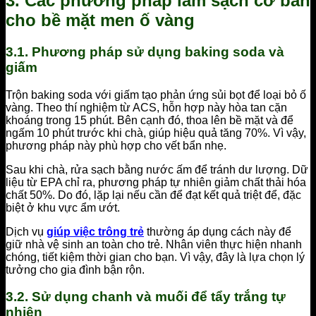
3. Các phương pháp làm sạch cơ bản
cho bề mặt men ố vàng
3.1. Phương pháp sử dụng baking soda và
giấm
Trộn baking soda với giấm tạo phản ứng sủi bọt để loại bỏ ố
vàng. Theo thí nghiệm từ ACS, hỗn hợp này hòa tan cặn
khoáng trong 15 phút. Bên cạnh đó, thoa lên bề mặt và để
ngấm 10 phút trước khi chà, giúp hiệu quả tăng 70%. Vì vậy,
phương pháp này phù hợp cho vết bẩn nhẹ.
Sau khi chà, rửa sạch bằng nước ấm để tránh dư lượng. Dữ
liệu từ EPA chỉ ra, phương pháp tự nhiên giảm chất thải hóa
chất 50%. Do đó, lặp lại nếu cần để đạt kết quả triệt để, đặc
biệt ở khu vực ẩm ướt.
Dịch vụ
giúp việc trông trẻ
thường áp dụng cách này để
giữ nhà vệ sinh an toàn cho trẻ. Nhân viên thực hiện nhanh
chóng, tiết kiệm thời gian cho bạn. Vì vậy, đây là lựa chọn lý
tưởng cho gia đình bận rộn.
3.2. Sử dụng chanh và muối để tẩy trắng tự
nhiên