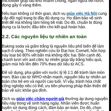
microfiber giúp lau khô nhanh chóng, ngăn ngừa vết nước
đọng gây ố vàng thêm.
Nếu bạn không có thời gian, dịch vụ
giúp việc Hà Nội
cung
cấp đội ngũ trang bị đầy đủ dụng cụ. Họ đảm bảo vệ sinh
triệt để mà không làm hỏng bề mặt. Do đó, chuẩn bị đúng
dụng cụ là bước đầu tiên cho kết quả hoàn hảo.
2.2. Các nguyên liệu tự nhiên an toàn
Baking soda và giấm trắng là nguyên liệu phổ biến để làm
sạch ố vàng. Theo nghiên cứu từ Đại học Cornell, hỗn hợp
này loại bỏ 80% vết bẩn mà không độc hại. Bên cạnh đó,
chanh tươi với axit citric tự nhiên giúp tẩy trắng hiệu quả,
giảm mùi hôi lên đến 70% theo dữ liệu từ ACS.
Để sử dụng, pha giấm với nước tỷ lệ 1:1 để tránh làm mòn
men. Báo cáo từ WHO nhấn mạnh, nguyên liệu tự nhiên an
toàn cho trẻ em và người cao tuổi. Vì vậy, tránh hóa chất
công nghiệp nếu có thể, ưu tiên phương pháp thân thiện để
bảo vệ sức khỏe gia đình.
Dịch vụ
giúp việc chăm người già
thường áp dụng nguyên
liệu này trong vệ sinh hàng ngày. Nhân viên được huấn
luyện sử dụng đúng cách, đảm bảo an toàn. Do đó, chọn