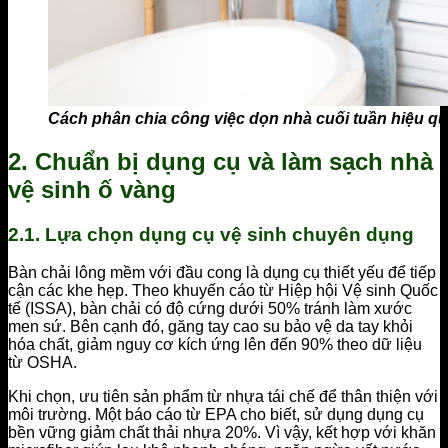
Cách phân chia công việc dọn nhà cuối tuần hiệu q
2. Chuẩn bị dụng cụ và làm sạch nhà
vệ sinh ố vàng
2.1. Lựa chọn dụng cụ vệ sinh chuyên dụng
Bàn chải lông mềm với đầu cong là dụng cụ thiết yếu để tiếp
cận các khe hẹp. Theo khuyến cáo từ Hiệp hội Vệ sinh Quốc
tế (ISSA), bàn chải có độ cứng dưới 50% tránh làm xước
men sứ. Bên cạnh đó, găng tay cao su bảo vệ da tay khỏi
hóa chất, giảm nguy cơ kích ứng lên đến 90% theo dữ liệu
từ OSHA.
Khi chọn, ưu tiên sản phẩm từ nhựa tái chế để thân thiện với
môi trường. Một báo cáo từ EPA cho biết, sử dụng dụng cụ
bền vững giảm chất thải nhựa 20%. Vì vậy, kết hợp với khăn