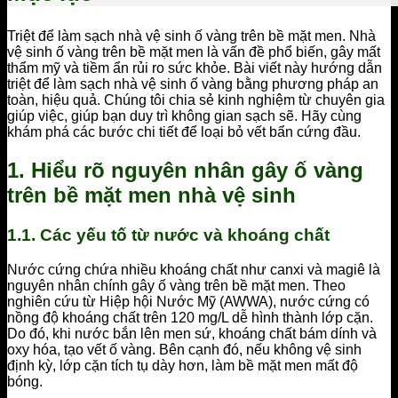
Triệt để làm sạch nhà vệ sinh ố vàng trên bề mặt men. Nhà
vệ sinh ố vàng trên bề mặt men là vấn đề phổ biến, gây mất
thẩm mỹ và tiềm ẩn rủi ro sức khỏe. Bài viết này hướng dẫn
triệt để làm sạch nhà vệ sinh ố vàng bằng phương pháp an
toàn, hiệu quả. Chúng tôi chia sẻ kinh nghiệm từ chuyên gia
giúp việc, giúp bạn duy trì không gian sạch sẽ. Hãy cùng
khám phá các bước chi tiết để loại bỏ vết bẩn cứng đầu.
1. Hiểu rõ nguyên nhân gây ố vàng
trên bề mặt men nhà vệ sinh
1.1. Các yếu tố từ nước và khoáng chất
Nước cứng chứa nhiều khoáng chất như canxi và magiê là
nguyên nhân chính gây ố vàng trên bề mặt men. Theo
nghiên cứu từ Hiệp hội Nước Mỹ (AWWA), nước cứng có
nồng độ khoáng chất trên 120 mg/L dễ hình thành lớp cặn.
Do đó, khi nước bắn lên men sứ, khoáng chất bám dính và
oxy hóa, tạo vết ố vàng. Bên cạnh đó, nếu không vệ sinh
định kỳ, lớp cặn tích tụ dày hơn, làm bề mặt men mất độ
bóng.