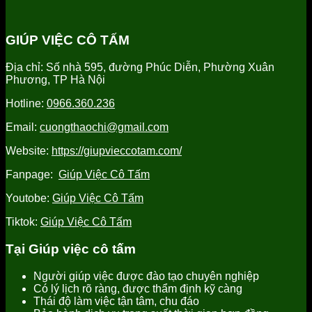
tỉnh
vụ
vụ
cấp
Hưng
chăm
giúp
người
Yên
sóc
việc
giúp
GIÚP VIỆC CÔ TẤM
uy
người
tỉnh
việc
tín
già
Hưng
tỉnh
Địa chỉ: Số nhà 595, đường Phúc Diễn, Phường Xuân
tại
Yên
Hưng
Phương, TP Hà Nội
Hưng
uy
Yên
Yên
tín,
uy
Hotline:
0966.360.236
uy
chất
tín
tín
lượng
Email:
cuongthaochi@gmail.com
tốt
nhất
Website:
https://giupvieccotam.com/
Fanpage:
Giúp Việc Cô Tấm
Youtobe:
Giúp Việc Cô Tấm
Tiktok:
Giúp Việc Cô Tấm
Tại Giúp việc cô tấm
Người giúp việc được đào tạo chuyên nghiệp
Có lý lịch rõ ràng, được thẩm định kỹ càng
Thái độ làm việc tận tâm, chu đáo