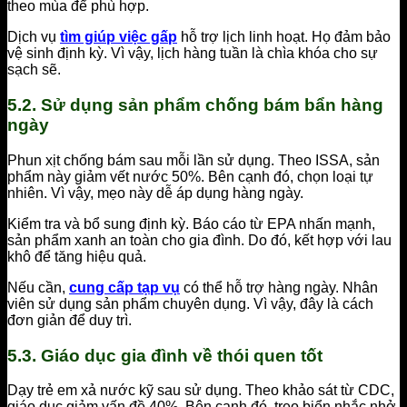
theo mùa để phù hợp.
Dịch vụ
tìm giúp việc gấp
hỗ trợ lịch linh hoạt. Họ đảm bảo
vệ sinh định kỳ. Vì vậy, lịch hàng tuần là chìa khóa cho sự
sạch sẽ.
5.2. Sử dụng sản phẩm chống bám bẩn hàng
ngày
Phun xịt chống bám sau mỗi lần sử dụng. Theo ISSA, sản
phẩm này giảm vết nước 50%. Bên cạnh đó, chọn loại tự
nhiên. Vì vậy, mẹo này dễ áp dụng hàng ngày.
Kiểm tra và bổ sung định kỳ. Báo cáo từ EPA nhấn mạnh,
sản phẩm xanh an toàn cho gia đình. Do đó, kết hợp với lau
khô để tăng hiệu quả.
Nếu cần,
cung cấp tạp vụ
có thể hỗ trợ hàng ngày. Nhân
viên sử dụng sản phẩm chuyên dụng. Vì vậy, đây là cách
đơn giản để duy trì.
5.3. Giáo dục gia đình về thói quen tốt
Dạy trẻ em xả nước kỹ sau sử dụng. Theo khảo sát từ CDC,
giáo dục giảm vấn đề 40%. Bên cạnh đó, treo biển nhắc nhở.