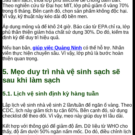
Sau làm sạch, thoa lớp phủ silicone để chống bám bẩn.
Theo nghiên cứu từ Đại học MIT, lớp phủ giảm ố vàng 70%
trong 6 tháng. Bên cạnh đó, chọn sản phẩm không độc hại.
Vì vậy, kỹ thuật này kéo dài độ bền men.
Áp dụng mỏng và để khô 24 giờ. Báo cáo từ EPA chỉ ra, lớp
phủ thân thiện giảm hóa chất sử dụng 30%. Do đó, kiểm tra
định kỳ để duy trì hiệu quả.
Nếu bạn bận,
giúp việc Quảng Ninh
có thể hỗ trợ. Nhân
viên thực hiện chuyên sâu. Vì vậy, lớp phủ là bước hoàn
thiện quan trọng.
5. Mẹo duy trì nhà vệ sinh sạch sẽ
sau khi làm sạch
5.1. Lịch vệ sinh định kỳ hàng tuần
Lập lịch vệ sinh nhà vệ sinh 2 lần/tuần để ngăn ố vàng. Theo
CDC, lịch này giảm tích tụ cặn 60%. Bên cạnh đó, sử dụng
checklist để theo dõi. Vì vậy, mẹo này giúp duy trì lâu dài.
Kết hợp với thông gió để giảm độ ẩm. Dữ liệu từ WHO cho
thấy, độ ẩm dưới 50% ngăn nấm mốc. Do đó, điều chỉnh lịch