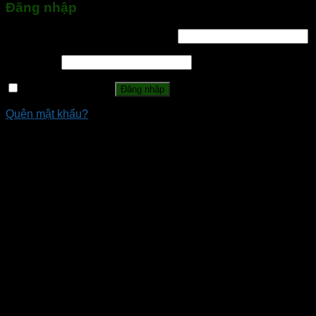
Đăng nhập
Tên tài khoản hoặc địa chỉ email
*
Mật khẩu
*
Ghi nhớ mật khẩu
Đăng nhập
Quên mật khẩu?