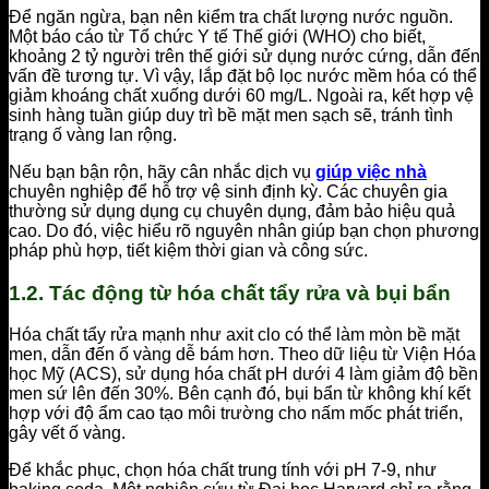
Để ngăn ngừa, bạn nên kiểm tra chất lượng nước nguồn.
Một báo cáo từ Tổ chức Y tế Thế giới (WHO) cho biết,
khoảng 2 tỷ người trên thế giới sử dụng nước cứng, dẫn đến
vấn đề tương tự. Vì vậy, lắp đặt bộ lọc nước mềm hóa có thể
giảm khoáng chất xuống dưới 60 mg/L. Ngoài ra, kết hợp vệ
sinh hàng tuần giúp duy trì bề mặt men sạch sẽ, tránh tình
trạng ố vàng lan rộng.
Nếu bạn bận rộn, hãy cân nhắc dịch vụ
giúp việc nhà
chuyên nghiệp để hỗ trợ vệ sinh định kỳ. Các chuyên gia
thường sử dụng dụng cụ chuyên dụng, đảm bảo hiệu quả
cao. Do đó, việc hiểu rõ nguyên nhân giúp bạn chọn phương
pháp phù hợp, tiết kiệm thời gian và công sức.
1.2. Tác động từ hóa chất tẩy rửa và bụi bẩn
Hóa chất tẩy rửa mạnh như axit clo có thể làm mòn bề mặt
men, dẫn đến ố vàng dễ bám hơn. Theo dữ liệu từ Viện Hóa
học Mỹ (ACS), sử dụng hóa chất pH dưới 4 làm giảm độ bền
men sứ lên đến 30%. Bên cạnh đó, bụi bẩn từ không khí kết
hợp với độ ẩm cao tạo môi trường cho nấm mốc phát triển,
gây vết ố vàng.
Để khắc phục, chọn hóa chất trung tính với pH 7-9, như