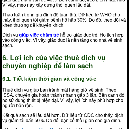
Vì vậy, mẹo này xây dựng thói quen lâu dài.
Thảo luận trong gia đình để tuân thủ. Dữ liệu từ WHO cho
thấy, thói quen tốt giảm bệnh hô hấp 30%. Do đó, theo dõi và
khen thưởng để khuyến khích.
Dịch vụ
giúp việc chăm trẻ
hỗ trợ giáo dục trẻ. Họ tích hợp
vào công việc. Vì vậy, giáo dục là nền tảng cho nhà vệ sinh
sạch.
6. Lợi ích của việc thuê dịch vụ
chuyên nghiệp để làm sạch
6.1. Tiết kiệm thời gian và công sức
Thuê dịch vụ giúp bạn tránh mất hàng giờ vệ sinh. Theo
ISSA, chuyên gia hoàn thành nhanh gấp 3 lần. Bên cạnh đó,
họ sử dụng thiết bị hiện đại. Vì vậy, lợi ích này phù hợp cho
người bận rộn.
Kết quả sạch sẽ lâu dài hơn. Dữ liệu từ CDC cho thấy, dịch
vụ giảm tái bẩn 50%. Do đó, bạn có thời gian cho gia đình.