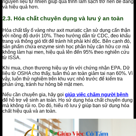
nguyên liệu tự nhiên giúp quá trình làm sạch trở nên dễ dàng
và hiệu quả hơn.
2.3. Hóa chất chuyên dụng và lưu ý an toàn
Hóa chất tẩy ố vàng như axit muriatic cần sử dụng cẩn thận
với nồng độ dưới 10%. Theo hướng dẫn từ CDC, đeo khẩu
trang và thông gió tốt để tránh hít phải khí độc. Bên cạnh đó,
sản phẩm chứa enzyme sinh học phân hủy cặn hữu cơ mà
không làm hại men, hiệu quả lên đến 95% theo nghiên cứu
từ ISSA.
Khi mua, chọn thương hiệu uy tín với chứng nhận EPA. Dữ
liệu từ OSHA cho thấy, tuân thủ an toàn giảm tai nạn 60%. Vì
vậy, luôn thử nghiệm trên khu vực nhỏ trước để kiểm tra
phản ứng, tránh hư hỏng bề mặt men.
Nếu cần chuyên gia, hãy gọi
giúp việc chăm người bệnh
để hỗ trợ vệ sinh an toàn. Họ sử dụng hóa chất chuyên dụng
mà không rủi ro. Do đó, hiểu rõ lưu ý giúp bạn sử dụng hóa
chất hiệu quả và an toàn.