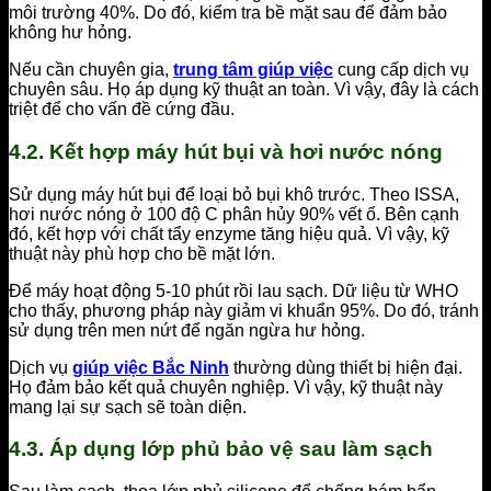
môi trường 40%. Do đó, kiểm tra bề mặt sau để đảm bảo
không hư hỏng.
Nếu cần chuyên gia,
trung tâm giúp việc
cung cấp dịch vụ
chuyên sâu. Họ áp dụng kỹ thuật an toàn. Vì vậy, đây là cách
triệt để cho vấn đề cứng đầu.
4.2. Kết hợp máy hút bụi và hơi nước nóng
Sử dụng máy hút bụi để loại bỏ bụi khô trước. Theo ISSA,
hơi nước nóng ở 100 độ C phân hủy 90% vết ố. Bên cạnh
đó, kết hợp với chất tẩy enzyme tăng hiệu quả. Vì vậy, kỹ
thuật này phù hợp cho bề mặt lớn.
Để máy hoạt động 5-10 phút rồi lau sạch. Dữ liệu từ WHO
cho thấy, phương pháp này giảm vi khuẩn 95%. Do đó, tránh
sử dụng trên men nứt để ngăn ngừa hư hỏng.
Dịch vụ
giúp việc Bắc Ninh
thường dùng thiết bị hiện đại.
Họ đảm bảo kết quả chuyên nghiệp. Vì vậy, kỹ thuật này
mang lại sự sạch sẽ toàn diện.
4.3. Áp dụng lớp phủ bảo vệ sau làm sạch