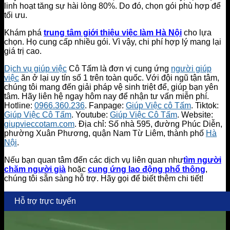
linh hoạt tăng sự hài lòng 80%. Do đó, chọn gói phù hợp để
tối ưu.
Khám phá
trung tâm giới thiệu việc làm Hà Nội
cho lựa
chọn. Họ cung cấp nhiều gói. Vì vậy, chi phí hợp lý mang lại
giá trị cao.
Dịch vụ giúp việc
Cô Tấm là đơn vị cung ứng
người giúp
việc
ăn ở lại uy tín số 1 trên toàn quốc. Với đội ngũ tận tâm,
chúng tôi mang đến giải pháp vệ sinh triệt để, giúp bạn yên
tâm. Hãy liên hệ ngay hôm nay để nhận tư vấn miễn phí.
Hotline:
0966.360.236
. Fanpage:
Giúp Việc cô Tấm
. Tiktok:
Giúp Việc Cô Tấm
. Youtube:
Giúp Việc Cô Tấm
. Website:
giupvieccotam.com
. Địa chỉ: Số nhà 595, đường Phúc Diễn,
phường Xuân Phương, quận Nam Từ Liêm, thành phố
Hà
Nội
.
Nếu bạn quan tâm đến các dịch vụ liên quan như
tìm người
chăm người già
hoặc
cung ứng lao động phổ thông
,
chúng tôi sẵn sàng hỗ trợ. Hãy gọi để biết thêm chi tiết!
Hỗ trợ trực tuyến