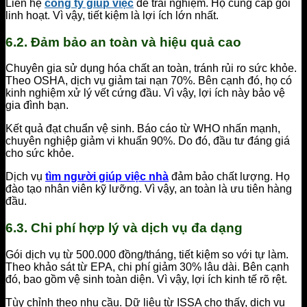
Liên hệ
công ty giúp việc
để trải nghiệm. Họ cung cấp gói
linh hoạt. Vì vậy, tiết kiệm là lợi ích lớn nhất.
6.2. Đảm bảo an toàn và hiệu quả cao
Chuyên gia sử dụng hóa chất an toàn, tránh rủi ro sức khỏe.
Theo OSHA, dịch vụ giảm tai nạn 70%. Bên cạnh đó, họ có
kinh nghiệm xử lý vết cứng đầu. Vì vậy, lợi ích này bảo vệ
gia đình bạn.
Kết quả đạt chuẩn vệ sinh. Báo cáo từ WHO nhấn mạnh,
chuyên nghiệp giảm vi khuẩn 90%. Do đó, đầu tư đáng giá
cho sức khỏe.
Dịch vụ
tìm người giúp việc nhà
đảm bảo chất lượng. Họ
đào tạo nhân viên kỹ lưỡng. Vì vậy, an toàn là ưu tiên hàng
đầu.
6.3. Chi phí hợp lý và dịch vụ đa dạng
Gói dịch vụ từ 500.000 đồng/tháng, tiết kiệm so với tự làm.
Theo khảo sát từ EPA, chi phí giảm 30% lâu dài. Bên cạnh
đó, bao gồm vệ sinh toàn diện. Vì vậy, lợi ích kinh tế rõ rệt.
Tùy chỉnh theo nhu cầu. Dữ liệu từ ISSA cho thấy, dịch vụ