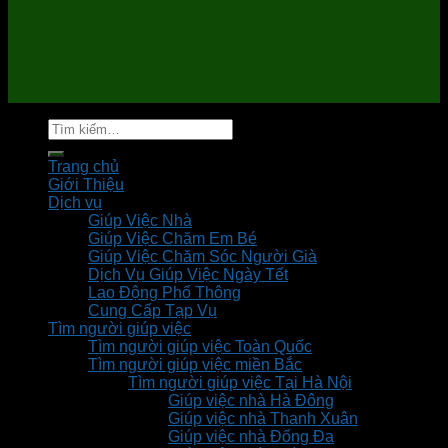
Tìm
kiếm:
Trang chủ
Giới Thiệu
Dịch vụ
Giúp Việc Nhà
Giúp Việc Chăm Em Bé
Giúp Việc Chăm Sóc Người Già
Dịch Vụ Giúp Việc Ngày Tết
Lao Động Phổ Thông
Cung Cấp Tạp Vụ
Tìm người giúp việc
Tìm người giúp việc Toàn Quốc
Tìm người giúp việc miền Bắc
Tìm người giúp việc Tại Hà Nội
Giúp việc nhà Hà Đông
Giúp việc nhà Thanh Xuân
Giúp việc nhà Đống Đa