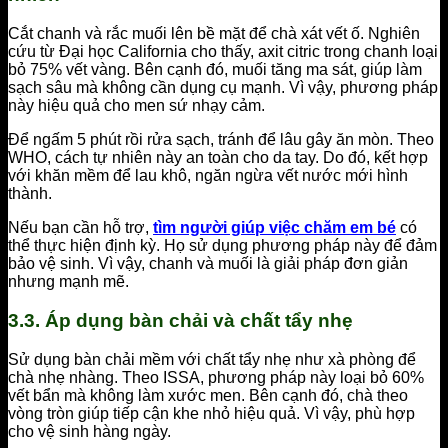
Cắt chanh và rắc muối lên bề mặt để chà xát vết ố. Nghiên
cứu từ Đại học California cho thấy, axit citric trong chanh loại
bỏ 75% vết vàng. Bên cạnh đó, muối tăng ma sát, giúp làm
sạch sâu mà không cần dụng cụ mạnh. Vì vậy, phương pháp
này hiệu quả cho men sứ nhạy cảm.
Để ngấm 5 phút rồi rửa sạch, tránh để lâu gây ăn mòn. Theo
WHO, cách tự nhiên này an toàn cho da tay. Do đó, kết hợp
với khăn mềm để lau khô, ngăn ngừa vết nước mới hình
thành.
Nếu bạn cần hỗ trợ,
tìm người giúp việc chăm em bé
có
thể thực hiện định kỳ. Họ sử dụng phương pháp này để đảm
bảo vệ sinh. Vì vậy, chanh và muối là giải pháp đơn giản
nhưng mạnh mẽ.
3.3. Áp dụng bàn chải và chất tẩy nhẹ
Sử dụng bàn chải mềm với chất tẩy nhẹ như xà phòng để
chà nhẹ nhàng. Theo ISSA, phương pháp này loại bỏ 60%
vết bẩn mà không làm xước men. Bên cạnh đó, chà theo
vòng tròn giúp tiếp cận khe nhỏ hiệu quả. Vì vậy, phù hợp
cho vệ sinh hàng ngày.