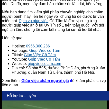
đều. Do đó, mẹo này đảm bảo chăm sóc lâu dài, bền vững.
Nếu bạn đang tìm kiếm giải pháp chuyên nghiệp cho chăm
người bệnh, hãy liên hệ ngay với chúng tôi để được tư vấn
miễn phí.
Dịch vụ giúp việc
Cô Tấm là đơn vị cung ứng
người giúp việc ăn ở lại Uy Tín số 1 trên toàn quốc. Với đội
ngũ tận tâm, chúng tôi cam kết mang lại sự hỗ trợ tốt nhất.
Liên hệ qua:
Hotline:
0966.360.236
Fanpage:
Giúp Việc cô Tấm
Tiktok:
Giúp Việc Cô Tấm
Youtube:
Giúp Việc Cô Tấm
Website:
giupvieccotam.com
Địa chỉ: Số nhà 595, đường Phúc Diễn, phường Xuân
Phương, quận Nam Từ Liêm, thành phố Hà Nội.
Xem thêm:
Giúp việc chăm người già
đ
ể khám phá dịch vụ
liên quan.
Hỗ trợ trực tuyến