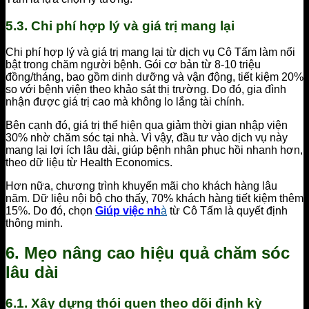
5.3. Chi phí hợp lý và giá trị mang lại
Chi phí hợp lý và giá trị mang lại từ dịch vụ Cô Tấm làm nổi
bật trong chăm người bệnh. Gói cơ bản từ 8-10 triệu
đồng/tháng, bao gồm dinh dưỡng và vận động, tiết kiệm 20%
so với bệnh viện theo khảo sát thị trường. Do đó, gia đình
nhận được giá trị cao mà không lo lắng tài chính.
Bên cạnh đó, giá trị thể hiện qua giảm thời gian nhập viện
30% nhờ chăm sóc tại nhà. Vì vậy, đầu tư vào dịch vụ này
mang lại lợi ích lâu dài, giúp bệnh nhân phục hồi nhanh hơn,
theo dữ liệu từ Health Economics.
Hơn nữa, chương trình khuyến mãi cho khách hàng lâu
năm. Dữ liệu nội bộ cho thấy, 70% khách hàng tiết kiệm thêm
15%. Do đó, chọn
Giúp việc nh
à
từ Cô Tấm là quyết định
thông minh.
6. Mẹo nâng cao hiệu quả chăm sóc
lâu dài
6.1. Xây dựng thói quen theo dõi định kỳ