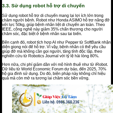
3.3. Sử dụng robot hỗ trợ di chuyển
Sử dụng robot hỗ trợ di chuyển mang lại lợi ích lớn trong
chăm người bệnh. Robot như Honda ASIMO hỗ trợ nâng đỡ
với lực 50kg, giúp bệnh nhân liệt di chuyển an toàn. Theo
IEEE, công nghệ này giảm 35% chấn thương cho người
chăm sóc, đặc biệt ở bệnh nhân sau tai biến.
Bên cạnh đó, robot tích hợp AI như Pepper từ SoftBank nhận
diện giọng nói để hỗ trợ. Vì vậy, bệnh nhân có thể yêu cầu
giúp đỡ mà không cần gọi người, tăng tính độc lập, theo
nghiên cứu từ Robotics Journal với tỷ lệ hài lòng 80%.
Hơn nữa, chi phí giảm dần với mô hình thuê như từ iRobot.
Dữ liệu từ World Economic Forum dự báo, đến 2025, 70%
hộ gia đình sử dụng. Do đó, biện pháp này không chỉ hiệu
quả mà còn mở ra tương lai chăm sóc bền vững.