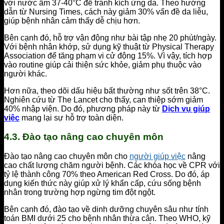
với nước ấm 37-40°C để tránh kích ứng da. Theo hướng
dẫn từ Nursing Times, cách này giảm 30% vấn đề da liễu,
giúp bệnh nhân cảm thấy dễ chịu hơn.
Bên cạnh đó, hỗ trợ vận động như bài tập nhẹ 20 phút/ngày.
Với bệnh nhân khớp, sử dụng kỹ thuật từ Physical Therapy
Association để tăng phạm vi cử động 15%. Vì vậy, tích hợp
vào routine giúp cải thiện sức khỏe, giảm phụ thuộc vào
người khác.
Hơn nữa, theo dõi dấu hiệu bất thường như sốt trên 38°C.
Nghiên cứu từ The Lancet cho thấy, can thiệp sớm giảm
40% nhập viện. Do đó, phương pháp này từ
Dịch vụ giúp
việc
mang lại sự hỗ trợ toàn diện.
4.3. Đào tạo nâng cao chuyên môn
Đào tạo nâng cao chuyên môn cho
người giúp việc
nâng
cao chất lượng chăm người bệnh. Các khóa học về CPR với
tỷ lệ thành công 70% theo American Red Cross. Do đó, áp
dụng kiến thức này giúp xử lý khẩn cấp, cứu sống bệnh
nhân trong trường hợp ngừng tim đột ngột.
Bên cạnh đó, đào tạo về dinh dưỡng chuyên sâu như tính
toán BMI dưới 25 cho bệnh nhân thừa cân. Theo WHO, kỹ