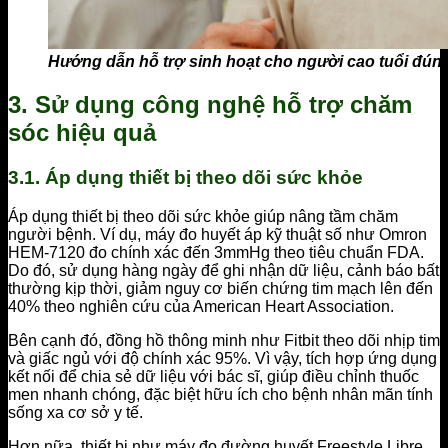
Hướng dẫn hỗ trợ sinh hoạt cho người cao tuổi đún
3. Sử dụng công nghệ hỗ trợ chăm
sóc hiệu quả
3.1. Áp dụng thiết bị theo dõi sức khỏe
Áp dụng thiết bị theo dõi sức khỏe giúp nâng tầm chăm
người bệnh. Ví dụ, máy đo huyết áp kỹ thuật số như Omron
HEM-7120 đo chính xác đến 3mmHg theo tiêu chuẩn FDA.
Do đó, sử dụng hàng ngày để ghi nhận dữ liệu, cảnh báo bất
thường kịp thời, giảm nguy cơ biến chứng tim mạch lên đến
40% theo nghiên cứu của American Heart Association.
Bên cạnh đó, đồng hồ thông minh như Fitbit theo dõi nhịp tim
và giấc ngủ với độ chính xác 95%. Vì vậy, tích hợp ứng dụng
kết nối để chia sẻ dữ liệu với bác sĩ, giúp điều chỉnh thuốc
men nhanh chóng, đặc biệt hữu ích cho bệnh nhân mãn tính
sống xa cơ sở y tế.
Hơn nữa, thiết bị như máy đo đường huyết Freestyle Libre