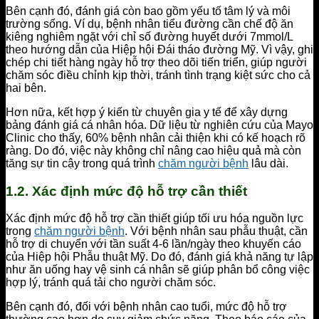
Bên cạnh đó, đánh giá còn bao gồm yếu tố tâm lý và môi
trường sống. Ví dụ, bệnh nhân tiểu đường cần chế độ ăn
kiêng nghiêm ngặt với chỉ số đường huyết dưới 7mmol/L
theo hướng dẫn của Hiệp hội Đái tháo đường Mỹ. Vì vậy, ghi
chép chi tiết hàng ngày hỗ trợ theo dõi tiến triển, giúp người
chăm sóc điều chỉnh kịp thời, tránh tình trạng kiệt sức cho cả
hai bên.
Hơn nữa, kết hợp ý kiến từ chuyên gia y tế để xây dựng
bảng đánh giá cá nhân hóa. Dữ liệu từ nghiên cứu của Mayo
Clinic cho thấy, 60% bệnh nhân cải thiện khi có kế hoạch rõ
ràng. Do đó, việc này không chỉ nâng cao hiệu quả mà còn
tăng sự tin cậy trong quá trình
chăm người bệnh
lâu dài.
1.2. Xác định mức độ hỗ trợ cần thiết
Xác định mức độ hỗ trợ cần thiết giúp tối ưu hóa nguồn lực
trong
chăm người bệnh
. Với bệnh nhân sau phẫu thuật, cần
hỗ trợ di chuyển với tần suất 4-6 lần/ngày theo khuyến cáo
của Hiệp hội Phẫu thuật Mỹ. Do đó, đánh giá khả năng tự lập
như ăn uống hay vệ sinh cá nhân sẽ giúp phân bổ công việc
hợp lý, tránh quá tải cho người chăm sóc.
Bên cạnh đó, đối với bệnh nhân cao tuổi, mức độ hỗ trợ