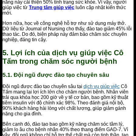
năng này cải thiện 50% tình trạng sức khỏe. Vì vậy, người
giúp việc từ
Trung tâm giúp việc
luôn cập nhật kiến thức
mới.
Hơn nữa, học về công nghệ hỗ trợ như sử dụng máy thở.
Dữ liệu từ Journal of Nursing cho thấy, đào tạo giảm 45% lỗi
thao tác. Do đó, biện pháp này đảm bảo chăm sóc chuyên
nghiệp, đáng tin cậy.
5. Lợi ích của dịch vụ giúp việc Cô
Tấm trong chăm sóc người bệnh
5.1. Đội ngũ được đào tạo chuyên sâu
Đội ngũ được đào tạo chuyên sâu tại
dịch vụ giúp việc
Cô
Tấm mang lại lợi ích lớn cho chăm người bệnh. Nhân viên
trải qua khóa học 200 giờ về y tế cơ bản, bao gồm kỹ thuật
tiêm insulin với độ chính xác 98%. Theo đánh giá nội bộ,
90% khách hàng hài lòng với chất lượng, giúp giảm gánh
nặng cho gia đình.
Bên cạnh đó, đào tạo bao gồm kỹ năng chăm sóc tâm lý,
giảm lo âu cho bệnh nhân 40% theo thang điểm GAD-7. Vì
vậy, đội ngũ không chỉ hỗ trợ thể chất mà còn tinh thần, tạo