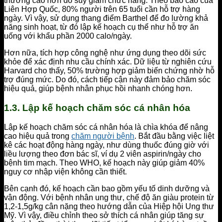
thường cao hơn do suy giảm chức năng. Theo báo cáo của
Liên Hợp Quốc, 80% người trên 65 tuổi cần hỗ trợ hàng
ngày. Vì vậy, sử dụng thang điểm Barthel để đo lường khả
năng sinh hoạt, từ đó lập kế hoạch cụ thể như hỗ trợ ăn
uống với khẩu phần 2000 calo/ngày.
Hơn nữa, tích hợp công nghệ như ứng dụng theo dõi sức
khỏe để xác định nhu cầu chính xác. Dữ liệu từ nghiên cứu
Harvard cho thấy, 50% trường hợp giảm biến chứng nhờ hỗ
trợ đúng mức. Do đó, cách tiếp cận này đảm bảo chăm sóc
hiệu quả, giúp bệnh nhân phục hồi nhanh chóng hơn.
1.3. Lập kế hoạch chăm sóc cá nhân hóa
Lập kế hoạch chăm sóc cá nhân hóa là chìa khóa để nâng
cao hiệu quả trong
chăm người bệnh
. Bắt đầu bằng việc liệt
kê các hoạt động hàng ngày, như dùng thuốc đúng giờ với
liều lượng theo đơn bác sĩ, ví dụ 2 viên aspirin/ngày cho
bệnh tim mạch. Theo WHO, kế hoạch này giúp giảm 40%
nguy cơ nhập viện không cần thiết.
Bên cạnh đó, kế hoạch cần bao gồm yếu tố dinh dưỡng và
vận động. Với bệnh nhân ung thư, chế độ ăn giàu protein từ
1,2-1,5g/kg cân nặng theo hướng dẫn của Hiệp hội Ung thư
Mỹ. Vì vậy, điều chỉnh theo sở thích cá nhân giúp tăng sự