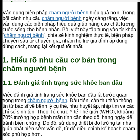
Vận dụng biện pháp
chăm người bệnh
hiệu quả hơn. Trong
bối cảnh nhu cầu
chăm người bệnh
ngày càng tăng, việc
vận dụng các biện pháp hiệu quả giúp nâng cao chất lượng
cuộc sống cho bệnh nhân. Bài viết này tập trung vào từ khóa
“
chăm người bệnh
”, chia sẻ kinh nghiệm thực tế, biện pháp
chuyên sâu từ chuyên gia, nhằm hỗ trợ gia đình áp dụng
đúng cách, mang lại kết quả tốt nhất.
1. Hiểu rõ nhu cầu cơ bản trong
chăm người bệnh
1.1. Đánh giá tình trạng sức khỏe ban đầu
Việc đánh giá tình trạng sức khỏe ban đầu là bước quan
trọng trong
chăm người bệnh
. Đầu tiên, cần thu thập thông
tin từ bác sĩ về bệnh lý cụ thể, như huyết áp, nhịp tim và các
chỉ số sinh tồn. Theo Tổ chức Y tế Thế giới (WHO), khoảng
70% trường hợp bệnh mãn tính cần theo dõi hàng ngày để
tránh biến chứng. Do đó, sử dụng thiết bị đo lường tại nhà
giúp phát hiện sớm vấn đề, từ đó điều chỉnh kế hoạch chăm
sóc phù hợp hơn.