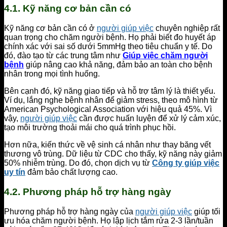
4.1. Kỹ năng cơ bản cần có
Kỹ năng cơ bản cần có ở
người giúp việc
chuyên nghiệp rất
quan trọng cho chăm người bệnh. Họ phải biết đo huyết áp
chính xác với sai số dưới 5mmHg theo tiêu chuẩn y tế. Do
đó, đào tạo từ các trung tâm như
Giúp việc chăm người
bệnh
giúp nâng cao khả năng, đảm bảo an toàn cho bệnh
nhân trong mọi tình huống.
Bên cạnh đó, kỹ năng giao tiếp và hỗ trợ tâm lý là thiết yếu.
Ví dụ, lắng nghe bệnh nhân để giảm stress, theo mô hình từ
American Psychological Association với hiệu quả 45%. Vì
vậy,
người giúp việc
cần được huấn luyện để xử lý cảm xúc,
tạo môi trường thoải mái cho quá trình phục hồi.
Hơn nữa, kiến thức về vệ sinh cá nhân như thay băng vết
thương vô trùng. Dữ liệu từ CDC cho thấy, kỹ năng này giảm
50% nhiễm trùng. Do đó, chọn dịch vụ từ
Công ty giúp việc
uy tín
đảm bảo chất lượng cao.
4.2. Phương pháp hỗ trợ hàng ngày
Phương pháp hỗ trợ hàng ngày của
người giúp việc
giúp tối
ưu hóa chăm người bệnh. Họ lập lịch tắm rửa 2-3 lần/tuần