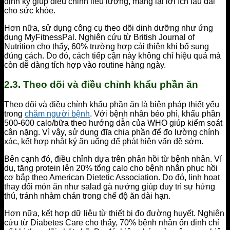
định kỳ giúp điều chỉnh liều lượng, mang lại lợi ích lâu dài
cho sức khỏe.
Hơn nữa, sử dụng công cụ theo dõi dinh dưỡng như ứng
dụng MyFitnessPal. Nghiên cứu từ British Journal of
Nutrition cho thấy, 60% trường hợp cải thiện khi bổ sung
đúng cách. Do đó, cách tiếp cận này không chỉ hiệu quả mà
còn dễ dàng tích hợp vào routine hàng ngày.
2.3. Theo dõi và điều chỉnh khẩu phần ăn
Theo dõi và điều chỉnh khẩu phần ăn là biện pháp thiết yếu
trong
chăm người bệnh
. Với bệnh nhân béo phì, khẩu phần
500-600 calo/bữa theo hướng dẫn của WHO giúp kiểm soát
cân nặng. Vì vậy, sử dụng đĩa chia phần để đo lường chính
xác, kết hợp nhật ký ăn uống để phát hiện vấn đề sớm.
Bên cạnh đó, điều chỉnh dựa trên phản hồi từ bệnh nhân. Ví
dụ, tăng protein lên 20% tổng calo cho bệnh nhân phục hồi
cơ bắp theo American Dietetic Association. Do đó, linh hoạt
thay đổi món ăn như salad gà nướng giúp duy trì sự hứng
thú, tránh nhàm chán trong chế độ ăn dài hạn.
Hơn nữa, kết hợp dữ liệu từ thiết bị đo đường huyết. Nghiên
cứu từ Diabetes Care cho thấy, 70% bệnh nhân ổn định chỉ