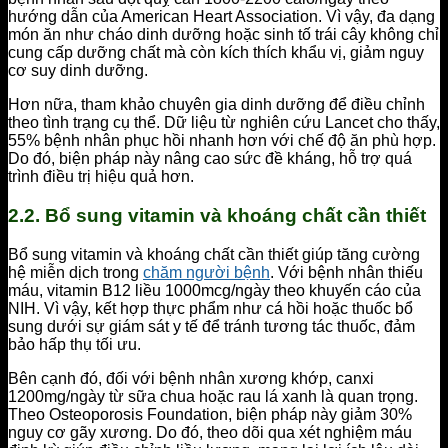
hướng dẫn của American Heart Association. Vì vậy, đa dạng
món ăn như cháo dinh dưỡng hoặc sinh tố trái cây không chỉ
cung cấp dưỡng chất mà còn kích thích khẩu vị, giảm nguy
cơ suy dinh dưỡng.
Hơn nữa, tham khảo chuyên gia dinh dưỡng để điều chỉnh
theo tình trạng cụ thể. Dữ liệu từ nghiên cứu Lancet cho thấy,
55% bệnh nhân phục hồi nhanh hơn với chế độ ăn phù hợp.
Do đó, biện pháp này nâng cao sức đề kháng, hỗ trợ quá
trình điều trị hiệu quả hơn.
2.2. Bổ sung vitamin và khoáng chất cần thiết
Bổ sung vitamin và khoáng chất cần thiết giúp tăng cường
hệ miễn dịch trong
chăm người bệnh
. Với bệnh nhân thiếu
máu, vitamin B12 liều 1000mcg/ngày theo khuyến cáo của
NIH. Vì vậy, kết hợp thực phẩm như cá hồi hoặc thuốc bổ
sung dưới sự giám sát y tế để tránh tương tác thuốc, đảm
bảo hấp thụ tối ưu.
Bên cạnh đó, đối với bệnh nhân xương khớp, canxi
1200mg/ngày từ sữa chua hoặc rau lá xanh là quan trọng.
Theo Osteoporosis Foundation, biện pháp này giảm 30%
nguy cơ gãy xương. Do đó, theo dõi qua xét nghiệm máu