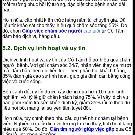
môi trường phục hồi lý tưởng, đặc biệt cho bệnh nhân dài
hạn.
Hơn nữa, cập nhật kiến thức hàng năm từ chuyên gia. Dữ
liệu từ khảo sát cho thấy, hiệu quả chăm sóc tăng 55%. Do
đó, chọn
Giúp việc chăm sóc người
cao tuổi
từ Cô Tấm
đảm bảo dịch vụ hàng đầu.
5.2. Dịch vụ linh hoạt và uy tín
Dịch vụ linh hoạt và uy tín của Cô Tấm hỗ trợ hiệu quả chăm
người bệnh. Với gói chăm sóc 24/7, nhân viên thay ca mượt
mà, đảm bảo theo dõi liên tục. Theo phản hồi khách hàng,
85% đánh giá cao sự linh hoạt, giúp gia đình cân bằng công
việc và cuộc sống.
Bên cạnh đó, uy tín được xây dựng qua hơn 10 năm kinh
nghiệm, với tỷ lệ giữ chân khách hàng 75%. Vì vậy, dịch vụ
bao gồm kiểm tra sức khỏe định kỳ, giảm 35% rủi ro theo dữ
liệu nội bộ, mang lại sự yên tâm tuyệt đối.
Hơn nữa, tùy chỉnh theo nhu cầu cụ thể như chăm tại bệnh
viện. Nghiên cứu từ dịch vụ tương tự cho thấy, linh hoạt tăng
hiệu quả 50%. Do đó,
Cần tìm người giúp việc gấp
qua Cô
Tấm là lựa chọn lý tưởng.