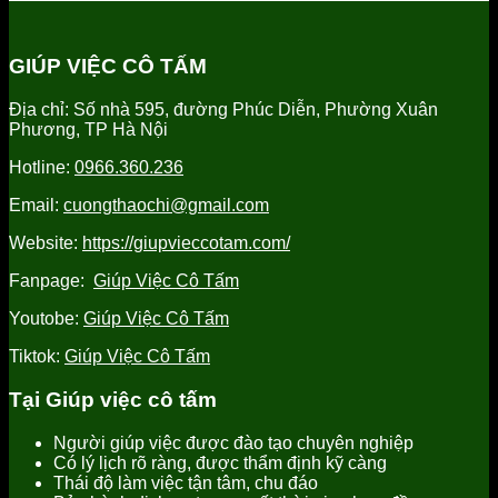
tỉnh
vụ
vụ
cấp
Hưng
chăm
giúp
người
Yên
sóc
việc
giúp
GIÚP VIỆC CÔ TẤM
uy
người
tỉnh
việc
tín
già
Hưng
tỉnh
Địa chỉ: Số nhà 595, đường Phúc Diễn, Phường Xuân
tại
Yên
Hưng
Phương, TP Hà Nội
Hưng
uy
Yên
Yên
tín,
uy
Hotline:
0966.360.236
uy
chất
tín
tín
lượng
Email:
cuongthaochi@gmail.com
tốt
nhất
Website:
https://giupvieccotam.com/
Fanpage:
Giúp Việc Cô Tấm
Youtobe:
Giúp Việc Cô Tấm
Tiktok:
Giúp Việc Cô Tấm
Tại Giúp việc cô tấm
Người giúp việc được đào tạo chuyên nghiệp
Có lý lịch rõ ràng, được thẩm định kỹ càng
Thái độ làm việc tận tâm, chu đáo