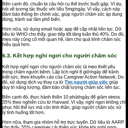
Bên cạnh đó, chuẩn bị câu hỏi cụ thể trước buổi gặp. Ví dụ,
hỏi về tương tác thuốc với liều 5mg/ngày. Vì vậy, cách này
đảm bảo thông tin chính xác, giúp người chăm sóc áp dụng
đúng, tránh sai lầm phổ biến.
Hơn nữa, sử dụng email hoặc app để cập nhật liên tục. Dữ
liệu từ WHO cho thấy, giao tiếp tốt tăng tuân thủ 40%. Do đó,
mẹo này củng cố mối quan hệ, làm cho quá trình chăm sóc
hiệu quả hơn.
6.3. Kết hợp nghỉ ngơi cho người chăm sóc
Kết hợp nghỉ ngơi cho người chăm sóc là mẹo thiết yếu
trong chăm người bệnh. Lập lịch nghỉ 8 giờ/ngày để tránh
kiệt sức, theo khuyến cáo của Caregiver Action Network. Do
đó, sử dụng dịch vụ thay ca từ
Tìm người giúp việc
giúp
duy trì năng lượng, đảm bảo chất lượng chăm sóc liên tục.
Bên cạnh đó, thực hành thiền 10 phút/ngày để giảm stress
35% theo nghiên cứu từ Harvard. Vì vậy, nghỉ ngơi không chỉ
phục hồi thể lực mà còn tinh thần, giúp người chăm sóc xử
lý tình huống tốt hơn.
Hơn nữa, tham gia nhóm hỗ trợ trực tuyến. Dữ liệu từ AARP
cho thấy, 55% caregiver cải thiện sức khỏe khi nghỉ ngơi