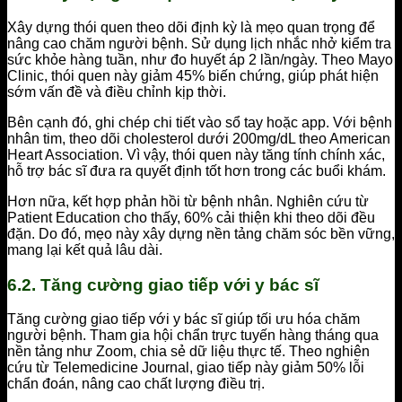
Xây dựng thói quen theo dõi định kỳ là mẹo quan trọng để
nâng cao chăm người bệnh. Sử dụng lịch nhắc nhở kiểm tra
sức khỏe hàng tuần, như đo huyết áp 2 lần/ngày. Theo Mayo
Clinic, thói quen này giảm 45% biến chứng, giúp phát hiện
sớm vấn đề và điều chỉnh kịp thời.
Bên cạnh đó, ghi chép chi tiết vào sổ tay hoặc app. Với bệnh
nhân tim, theo dõi cholesterol dưới 200mg/dL theo American
Heart Association. Vì vậy, thói quen này tăng tính chính xác,
hỗ trợ bác sĩ đưa ra quyết định tốt hơn trong các buổi khám.
Hơn nữa, kết hợp phản hồi từ bệnh nhân. Nghiên cứu từ
Patient Education cho thấy, 60% cải thiện khi theo dõi đều
đặn. Do đó, mẹo này xây dựng nền tảng chăm sóc bền vững,
mang lại kết quả lâu dài.
6.2. Tăng cường giao tiếp với y bác sĩ
Tăng cường giao tiếp với y bác sĩ giúp tối ưu hóa chăm
người bệnh. Tham gia hội chẩn trực tuyến hàng tháng qua
nền tảng như Zoom, chia sẻ dữ liệu thực tế. Theo nghiên
cứu từ Telemedicine Journal, giao tiếp này giảm 50% lỗi
chẩn đoán, nâng cao chất lượng điều trị.