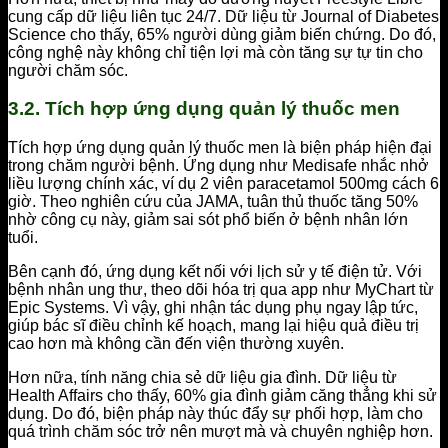
cung cấp dữ liệu liên tục 24/7. Dữ liệu từ Journal of Diabetes
Science cho thấy, 65% người dùng giảm biến chứng. Do đó,
công nghệ này không chỉ tiện lợi mà còn tăng sự tự tin cho
người chăm sóc.
3.2. Tích hợp ứng dụng quản lý thuốc men
Tích hợp ứng dụng quản lý thuốc men là biện pháp hiện đại
trong chăm người bệnh. Ứng dụng như Medisafe nhắc nhở
liều lượng chính xác, ví dụ 2 viên paracetamol 500mg cách 6
giờ. Theo nghiên cứu của JAMA, tuân thủ thuốc tăng 50%
nhờ công cụ này, giảm sai sót phổ biến ở bệnh nhân lớn
tuổi.
Bên cạnh đó, ứng dụng kết nối với lịch sử y tế điện tử. Với
bệnh nhân ung thư, theo dõi hóa trị qua app như MyChart từ
Epic Systems. Vì vậy, ghi nhận tác dụng phụ ngay lập tức,
giúp bác sĩ điều chỉnh kế hoạch, mang lại hiệu quả điều trị
cao hơn mà không cần đến viện thường xuyên.
Hơn nữa, tính năng chia sẻ dữ liệu gia đình. Dữ liệu từ
Health Affairs cho thấy, 60% gia đình giảm căng thẳng khi sử
dụng. Do đó, biện pháp này thúc đẩy sự phối hợp, làm cho
quá trình chăm sóc trở nên mượt mà và chuyên nghiệp hơn.