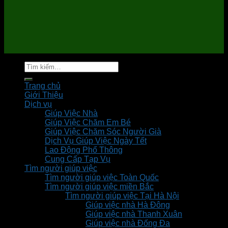
Tìm
kiếm:
Trang chủ
Giới Thiệu
Dịch vụ
Giúp Việc Nhà
Giúp Việc Chăm Em Bé
Giúp Việc Chăm Sóc Người Già
Dịch Vụ Giúp Việc Ngày Tết
Lao Động Phổ Thông
Cung Cấp Tạp Vụ
Tìm người giúp việc
Tìm người giúp việc Toàn Quốc
Tìm người giúp việc miền Bắc
Tìm người giúp việc Tại Hà Nội
Giúp việc nhà Hà Đông
Giúp việc nhà Thanh Xuân
Giúp việc nhà Đống Đa