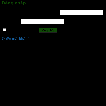
Đăng nhập
Tên tài khoản hoặc địa chỉ email
*
Mật khẩu
*
Ghi nhớ mật khẩu
Đăng nhập
Quên mật khẩu?