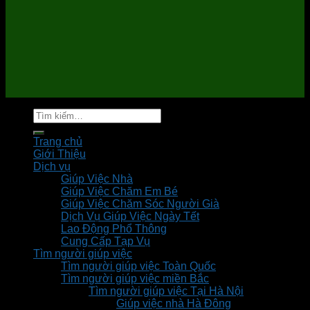
Tìm
kiếm:
Trang chủ
Giới Thiệu
Dịch vụ
Giúp Việc Nhà
Giúp Việc Chăm Em Bé
Giúp Việc Chăm Sóc Người Già
Dịch Vụ Giúp Việc Ngày Tết
Lao Động Phổ Thông
Cung Cấp Tạp Vụ
Tìm người giúp việc
Tìm người giúp việc Toàn Quốc
Tìm người giúp việc miền Bắc
Tìm người giúp việc Tại Hà Nội
Giúp việc nhà Hà Đông