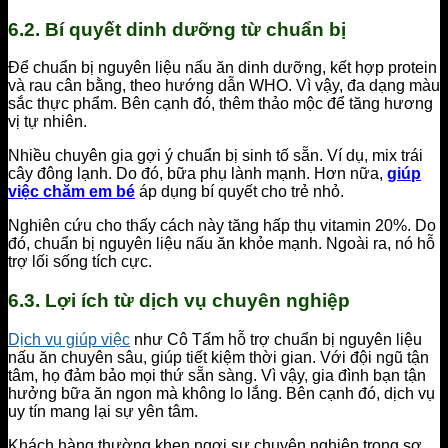
6.2. Bí quyết dinh dưỡng từ chuẩn bị
Để chuẩn bị nguyên liệu nấu ăn dinh dưỡng, kết hợp protein
và rau cân bằng, theo hướng dẫn WHO. Vì vậy, đa dạng màu
sắc thực phẩm. Bên cạnh đó, thêm thảo mộc để tăng hương
vị tự nhiên.
Nhiều chuyên gia gợi ý chuẩn bị sinh tố sẵn. Ví dụ, mix trái
cây đông lạnh. Do đó, bữa phụ lành mạnh. Hơn nữa,
giúp
việc chăm em bé
áp dụng bí quyết cho trẻ nhỏ.
Nghiên cứu cho thấy cách này tăng hấp thụ vitamin 20%. Do
đó, chuẩn bị nguyên liệu nấu ăn khỏe mạnh. Ngoài ra, nó hỗ
trợ lối sống tích cực.
6.3. Lợi ích từ dịch vụ chuyên nghiệp
Dịch vụ giúp việc
như Cô Tấm hỗ trợ chuẩn bị nguyên liệu
nấu ăn chuyên sâu, giúp tiết kiệm thời gian. Với đội ngũ tận
tâm, họ đảm bảo mọi thứ sẵn sàng. Vì vậy, gia đình bạn tận
hưởng bữa ăn ngon mà không lo lắng. Bên cạnh đó, dịch vụ
uy tín mang lại sự yên tâm.
Khách hàng thường khen ngợi sự chuyên nghiệp trong sơ