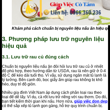
Khám phá cách chuẩn bị nguyên liệu nấu ăn hiệu qu
3. Phương pháp lưu trữ nguyên liệu
hiệu quả
3.1. Lưu trữ rau củ đúng cách
Chuẩn bị nguyên liệu nấu ăn đòi hỏi lưu trữ rau củ ở nhiệt
độ phù hợp, theo hướng dẫn từ USDA, rau lá nên giữ ở 0-4
độ C để kéo dài tuổi thọ. Vì vậy, sử dụng ngăn mát tủ lạnh là
lý tưởng. Bên cạnh đó, bọc giấy ẩm giúp rau không bị khô
héo, duy trì độ giòn.
Nhiều gia đình Việt Nam áp dụng cách phân loại rau theo
loại để dễ lấy. Ví dụ, cà rốt lưu trữ riêng với rau thơm. Do đó,
bạn tiết kiệm thời gian khi nấu. Hơn nữa,
giúp việc dọn dẹp
có thể sắp xếp tủ lạnh gọn gàng, hỗ trợ quy trình chuẩn bị.