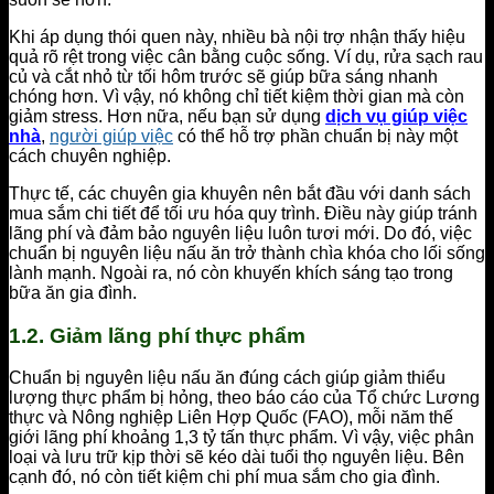
Khi áp dụng thói quen này, nhiều bà nội trợ nhận thấy hiệu
quả rõ rệt trong việc cân bằng cuộc sống. Ví dụ, rửa sạch rau
củ và cắt nhỏ từ tối hôm trước sẽ giúp bữa sáng nhanh
chóng hơn. Vì vậy, nó không chỉ tiết kiệm thời gian mà còn
giảm stress. Hơn nữa, nếu bạn sử dụng
dịch vụ giúp việc
nhà
,
người giúp việc
có thể hỗ trợ phần chuẩn bị này một
cách chuyên nghiệp.
Thực tế, các chuyên gia khuyên nên bắt đầu với danh sách
mua sắm chi tiết để tối ưu hóa quy trình. Điều này giúp tránh
lãng phí và đảm bảo nguyên liệu luôn tươi mới. Do đó, việc
chuẩn bị nguyên liệu nấu ăn trở thành chìa khóa cho lối sống
lành mạnh. Ngoài ra, nó còn khuyến khích sáng tạo trong
bữa ăn gia đình.
1.2. Giảm lãng phí thực phẩm
Chuẩn bị nguyên liệu nấu ăn đúng cách giúp giảm thiểu
lượng thực phẩm bị hỏng, theo báo cáo của Tổ chức Lương
thực và Nông nghiệp Liên Hợp Quốc (FAO), mỗi năm thế
giới lãng phí khoảng 1,3 tỷ tấn thực phẩm. Vì vậy, việc phân
loại và lưu trữ kịp thời sẽ kéo dài tuổi thọ nguyên liệu. Bên
cạnh đó, nó còn tiết kiệm chi phí mua sắm cho gia đình.