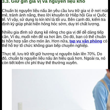
3.3. Giữ gìn gia vị và nguyên liệu khô
Chuẩn bị nguyên liệu nấu ăn yêu cầu lưu trữ gia vị ở nơi mát
mẻ, tránh ánh nắng, theo lời khuyên từ Hiệp hội Gia vị Quốc
tế. Vì vậy, sử dụng lọ kín khí là tối ưu. Bên cạnh đó, kiểm tra
định kỳ giúp phát hiện hỏng hóc sớm, duy trì chất lượng.
Nhiều gia đình sử dụng kệ riêng cho gia vị để dễ dàng tiếp
cận. Ví dụ, muối nên để xa hơi ẩm. Do đó, bạn có thể chuẩn
bị hỗn hợp sẵn cho món ăn. Hơn nữa,
tạp vụ văn phòng
có
thể hỗ trợ tổ chức không gian bếp chuyên nghiệp.
Thực tế, lưu trữ tốt giữ hương vị nguyên bản lên 70%. Do
đó, chuẩn bị nguyên liệu nấu ăn hiệu quả hơn. Ngoài ra, nó
còn tiết kiệm chi phí thay thế thường xuyên.