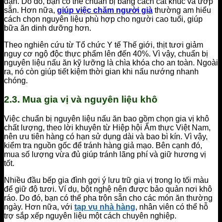
đặn. Do đó, bạn có thể chuẩn bị bằng cách cắt khúc và ướp
sẵn. Hơn nữa,
giúp việc chăm người già
thường am hiểu
cách chọn nguyên liệu phù hợp cho người cao tuổi, giúp
bữa ăn dinh dưỡng hơn.
Theo nghiên cứu từ Tổ chức Y tế Thế giới, thịt tươi giảm
nguy cơ ngộ độc thực phẩm lên đến 40%. Vì vậy, chuẩn bị
nguyên liệu nấu ăn kỹ lưỡng là chìa khóa cho an toàn. Ngoài
ra, nó còn giúp tiết kiệm thời gian khi nấu nướng nhanh
chóng.
2.3. Mua gia vị và nguyên liệu khô
Việc chuẩn bị nguyên liệu nấu ăn bao gồm chọn gia vị khô
chất lượng, theo lời khuyên từ Hiệp hội Ẩm thực Việt Nam,
nên ưu tiên hàng có hạn sử dụng dài và bao bì kín. Vì vậy,
kiểm tra nguồn gốc để tránh hàng giả mạo. Bên cạnh đó,
mua số lượng vừa đủ giúp tránh lãng phí và giữ hương vị
tốt.
Nhiều đầu bếp gia đình gợi ý lưu trữ gia vị trong lọ tối màu
để giữ độ tươi. Ví dụ, bột nghệ nên được bảo quản nơi khô
ráo. Do đó, bạn có thể pha trộn sẵn cho các món ăn thường
ngày. Hơn nữa, với
tạp vụ nhà hàng
, nhân viên có thể hỗ
trợ sắp xếp nguyên liệu một cách chuyên nghiệp.