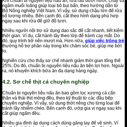
Khi chuẩn bị nguyên liệu nấu ăn, rửa rau dưới nước chảy và
ngâm muối loãng giúp loại bỏ bụi bẩn, theo hướng dẫn từ
Bộ Nông nghiệp Việt Nam. Vì vậy, sử dụng chậu lớn để rửa
số lượng nhiều. Bên cạnh đó, cắt theo hình dạng phù hợp
ngay sau khi rửa để giữ độ tươi.
Nhiều người nội trợ sử dụng dao sắc để cắt nhanh, tiết kiệm
thời gian. Ví dụ, cắt hành tây theo lớp để tránh cay mắt. Do
đó, quy trình trở nên mượt mà. Hơn nữa,
giúp việc trông trẻ
thường hỗ trợ phần này trong khi chăm sóc bé, giúp mẹ bớt
lo.
Nghiên cứu cho thấy sơ chế nhanh giảm thời gian tổng thể
25%. Do đó, chuẩn bị nguyên liệu nấu ăn tiện lợi hơn. Ngoài
ra, nó khuyến khích bữa ăn đa dạng hàng ngày.
4.2. Sơ chế thịt cá chuyên nghiệp
Chuẩn bị nguyên liệu nấu ăn bao gồm lọc xương cá cẩn
thận và thái thịt mỏng đều, theo kỹ thuật từ các đầu bếp
chuyên nghiệp. Vì vậy, sử dụng thớt riêng cho từng loại để
tránh lây nhiễm chéo. Bên cạnh đó, ướp gia vị ngay sau khi
cắt giúp ngấm đều.
Nhiều gia đình áp dụng cách dùng găng tay để vệ sinh. Ví