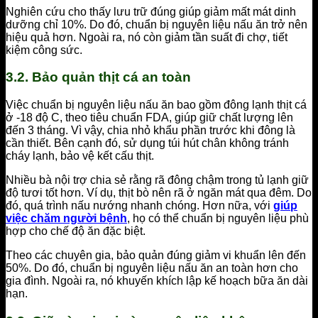
Nghiên cứu cho thấy lưu trữ đúng giúp giảm mất mát dinh
dưỡng chỉ 10%. Do đó, chuẩn bị nguyên liệu nấu ăn trở nên
hiệu quả hơn. Ngoài ra, nó còn giảm tần suất đi chợ, tiết
kiệm công sức.
3.2. Bảo quản thịt cá an toàn
Việc chuẩn bị nguyên liệu nấu ăn bao gồm đông lạnh thịt cá
ở -18 độ C, theo tiêu chuẩn FDA, giúp giữ chất lượng lên
đến 3 tháng. Vì vậy, chia nhỏ khẩu phần trước khi đông là
cần thiết. Bên cạnh đó, sử dụng túi hút chân không tránh
cháy lạnh, bảo vệ kết cấu thịt.
Nhiều bà nội trợ chia sẻ rằng rã đông chậm trong tủ lạnh giữ
độ tươi tốt hơn. Ví dụ, thịt bò nên rã ở ngăn mát qua đêm. Do
đó, quá trình nấu nướng nhanh chóng. Hơn nữa, với
giúp
việc chăm người bệnh
, họ có thể chuẩn bị nguyên liệu phù
hợp cho chế độ ăn đặc biệt.
Theo các chuyên gia, bảo quản đúng giảm vi khuẩn lên đến
50%. Do đó, chuẩn bị nguyên liệu nấu ăn an toàn hơn cho
gia đình. Ngoài ra, nó khuyến khích lập kế hoạch bữa ăn dài
hạn.