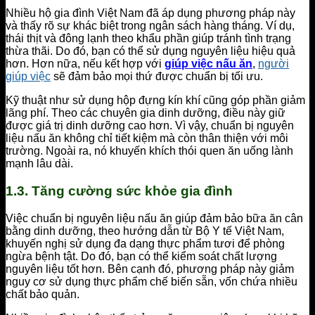
Nhiều hộ gia đình Việt Nam đã áp dụng phương pháp này
và thấy rõ sự khác biệt trong ngân sách hàng tháng. Ví dụ,
thái thịt và đông lạnh theo khẩu phần giúp tránh tình trạng
thừa thãi. Do đó, bạn có thể sử dụng nguyên liệu hiệu quả
hơn. Hơn nữa, nếu kết hợp với
giúp việc nấu ăn
,
người
giúp việc
sẽ đảm bảo mọi thứ được chuẩn bị tối ưu.
Kỹ thuật như sử dụng hộp đựng kín khí cũng góp phần giảm
lãng phí. Theo các chuyên gia dinh dưỡng, điều này giữ
được giá trị dinh dưỡng cao hơn. Vì vậy, chuẩn bị nguyên
liệu nấu ăn không chỉ tiết kiệm mà còn thân thiện với môi
trường. Ngoài ra, nó khuyến khích thói quen ăn uống lành
mạnh lâu dài.
1.3. Tăng cường sức khỏe gia đình
Việc chuẩn bị nguyên liệu nấu ăn giúp đảm bảo bữa ăn cân
bằng dinh dưỡng, theo hướng dẫn từ Bộ Y tế Việt Nam,
khuyến nghị sử dụng đa dạng thực phẩm tươi để phòng
ngừa bệnh tật. Do đó, bạn có thể kiểm soát chất lượng
nguyên liệu tốt hơn. Bên cạnh đó, phương pháp này giảm
nguy cơ sử dụng thực phẩm chế biến sẵn, vốn chứa nhiều
chất bảo quản.