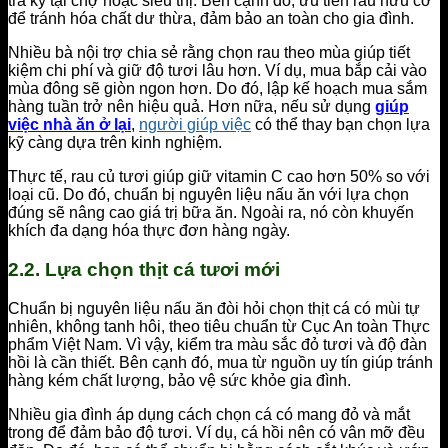
tra kỹ tại chợ hoặc siêu thị. Bên cạnh đó, ưu tiên rau hữu cơ
để tránh hóa chất dư thừa, đảm bảo an toàn cho gia đình.
Nhiều bà nội trợ chia sẻ rằng chọn rau theo mùa giúp tiết
kiệm chi phí và giữ độ tươi lâu hơn. Ví dụ, mua bắp cải vào
mùa đông sẽ giòn ngon hơn. Do đó, lập kế hoạch mua sắm
hàng tuần trở nên hiệu quả. Hơn nữa, nếu sử dụng
giúp
việc nhà ăn ở lại
,
người giúp việc
có thể thay bạn chọn lựa
kỹ càng dựa trên kinh nghiệm.
Thực tế, rau củ tươi giúp giữ vitamin C cao hơn 50% so với
loại cũ. Do đó, chuẩn bị nguyên liệu nấu ăn với lựa chọn
đúng sẽ nâng cao giá trị bữa ăn. Ngoài ra, nó còn khuyến
khích đa dạng hóa thực đơn hàng ngày.
2.2. Lựa chọn thịt cá tươi mới
Chuẩn bị nguyên liệu nấu ăn đòi hỏi chọn thịt cá có mùi tự
nhiên, không tanh hôi, theo tiêu chuẩn từ Cục An toàn Thực
phẩm Việt Nam. Vì vậy, kiểm tra màu sắc đỏ tươi và độ đàn
hồi là cần thiết. Bên cạnh đó, mua từ nguồn uy tín giúp tránh
hàng kém chất lượng, bảo vệ sức khỏe gia đình.
Nhiều gia đình áp dụng cách chọn cá có mang đỏ và mắt
trong để đảm bảo độ tươi. Ví dụ, cá hồi nên có vân mỡ đều