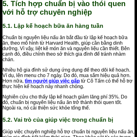
5. Tích hợp chuẩn bị vào thói quen
với hỗ trợ chuyên nghiệp
5.1. Lập kế hoạch bữa ăn hàng tuần
Chuẩn bị nguyên liệu nấu ăn bắt đầu từ lập kế hoạch bữa
ăn, theo mô hình từ Harvard Health, giúp cân bằng dinh
dưỡng. Vì vậy, liệt kê món ăn và nguyên liệu cần thiết. Bên
cạnh đó, điều chỉnh theo sở thích gia đình để tránh nhàm
chán.
Nhiều hộ gia đình sử dụng ứng dụng để theo dõi kế hoạch.
Ví dụ, lên menu cho 7 ngày. Do đó, mua sắm hiệu quả hơn.
Hơn nữa,
tìm người giúp việc gấp
từ Cô Tấm có thể hỗ trợ
thực hiện kế hoạch này nhanh chóng.
Nghiên cứu cho thấy lập kế hoạch giảm lãng phí 35%. Do
đó, chuẩn bị nguyên liệu nấu ăn trở thành thói quen tốt.
Ngoài ra, nó cải thiện sức khỏe tổng thể.
5.2. Vai trò của giúp việc trong chuẩn bị
Giúp việc chuyên nghiệp hỗ trợ chuẩn bị nguyên liệu nấu ăn,