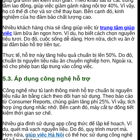
giúp gia đình tiết kiệm thời gian. Theo khảo sát từ các trung
tâm lao động, giúp việc giảm gánh nặng nội trợ 40%. Vì vậy,
họ có thể đi chợ và sơ chế thay bạn. Bên cạnh đó, kinh
nghiệm của họ đảm bảo chất lượng cao.
Nhiều khách hàng chia sẻ rằng giúp việc từ
trung tâm giúp
việc
làm bữa ăn ngon hơn. Ví dụ, họ biết cách chọn nguyên
liệu tươi. Do đó, cuộc sống dễ dàng. Hơn nữa, dịch vụ ăn ở
lại đảm bảo hỗ trợ liên tục.
Thực tế, hỗ trợ này tăng hiệu quả chuẩn bị lên 50%. Do đó,
chuẩn bị nguyên liệu nấu ăn chuyên nghiệp hơn. Ngoài ra,
nó cho phép bạn tập trung vào công việc.
5.3. Áp dụng công nghệ hỗ trợ
Công nghệ như tủ lạnh thông minh hỗ trợ chuẩn bị nguyên
liệu nấu ăn bằng cách theo dõi hạn sử dụng. Theo báo cáo
từ Consumer Reports, chúng giảm lãng phí 25%. Vì vậy, tích
hợp ứng dụng nhắc nhở. Bên cạnh đó, máy cắt tự động tiết
kiệm thời gian sơ chế.
Nhiều gia đình sử dụng app công thức để lập kế hoạch. Ví
dụ, quét mã vạch nguyên liệu. Do đó, quy trình mượt mà.
Hơn nữa,
giúp việc Hà Nội
có thể học sử dụng công nghệ