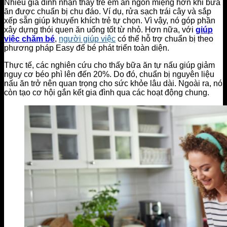
Nhiều gia đình nhận thấy trẻ em ăn ngon miệng hơn khi bữa
ăn được chuẩn bị chu đáo. Ví dụ, rửa sạch trái cây và sắp
xếp sẵn giúp khuyến khích trẻ tự chọn. Vì vậy, nó góp phần
xây dựng thói quen ăn uống tốt từ nhỏ. Hơn nữa, với
giúp
việc chăm bé
,
người giúp việc
có thể hỗ trợ chuẩn bị theo
phương pháp Easy để bé phát triển toàn diện.
Thực tế, các nghiên cứu cho thấy bữa ăn tự nấu giúp giảm
nguy cơ béo phì lên đến 20%. Do đó, chuẩn bị nguyên liệu
nấu ăn trở nên quan trọng cho sức khỏe lâu dài. Ngoài ra, nó
còn tạo cơ hội gắn kết gia đình qua các hoạt động chung.