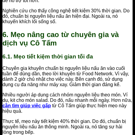
để hỗ trợ tốt hơn.
Nghiên cứu cho thấy công nghệ tiết kiệm 30% thời gian. Do
đó, chuẩn bị nguyên liệu nấu ăn hiện đại. Ngoài ra, nó
khuyến khích lối sống số.
6. Mẹo nâng cao từ chuyên gia và
dịch vụ Cô Tấm
6.1. Mẹo tiết kiệm thời gian tối đa
Chuyên gia khuyên chuẩn bị nguyên liệu nấu ăn vào cuối
tuần để dùng dần, theo lời khuyên từ Food Network. Vì vậy,
dành 2 giờ chủ nhật cho việc này. Bên cạnh đó, sử dụng
dụng cụ đa năng như máy xay. Giảm thời gian đáng kể.
Nhiều người áp dụng cách nhóm nguyên liệu theo món. Ví
dụ, kit cho món salad. Do đó, nấu nhanh mỗi ngày. Hơn nữa,
cần tìm giúp việc gấp
từ Cô Tấm giúp thực hiện mẹo này
hiệu quả.
Thực tế, mẹo này tiết kiệm 40% thời gian. Do đó, chuẩn bị
nguyên liệu nấu ăn thông minh. Ngoài ra, nó tăng sự hài
lòng trong bếp.