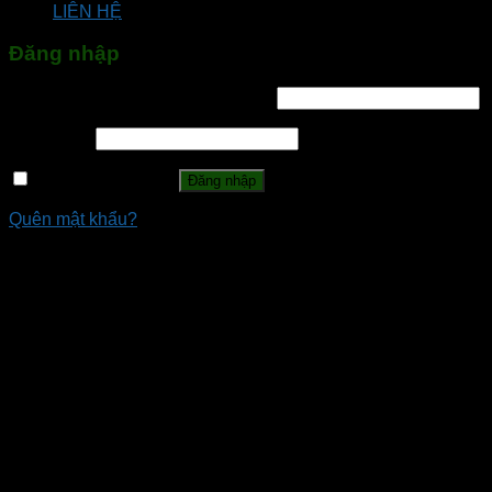
LIÊN HỆ
Đăng nhập
Tên tài khoản hoặc địa chỉ email
*
Mật khẩu
*
Ghi nhớ mật khẩu
Đăng nhập
Quên mật khẩu?