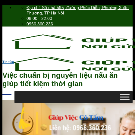
Skip
Địa chỉ: Số nhà 595, đường Phúc Diễn, Phường Xuân
to
Phương, TP Hà Nội
content
08:00 - 22:00
0966.360.236
Tin tức
Việc chuẩn bị nguyên liệu nấu ăn
giúp tiết kiệm thời gian
0966.360.236
Tìm
kiếm: