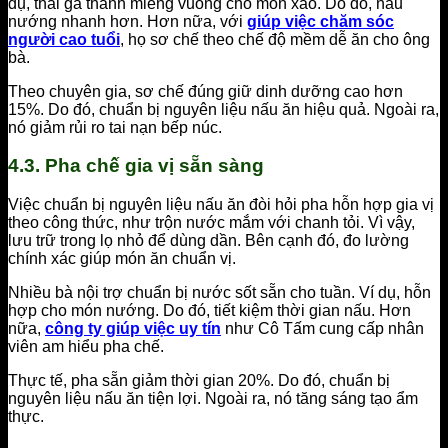
dụ, thái gà thành miếng vuông cho món xào. Do đó, nấu
nướng nhanh hơn. Hơn nữa, với
giúp việc chăm sóc
người cao tuổi
, họ sơ chế theo chế độ mềm dễ ăn cho ông
bà.
Theo chuyên gia, sơ chế đúng giữ dinh dưỡng cao hơn
15%. Do đó, chuẩn bị nguyên liệu nấu ăn hiệu quả. Ngoài ra,
nó giảm rủi ro tai nạn bếp núc.
4.3. Pha chế gia vị sẵn sàng
Việc chuẩn bị nguyên liệu nấu ăn đòi hỏi pha hỗn hợp gia vị
theo công thức, như trộn nước mắm với chanh tỏi. Vì vậy,
lưu trữ trong lọ nhỏ để dùng dần. Bên cạnh đó, đo lường
chính xác giúp món ăn chuẩn vị.
Nhiều bà nội trợ chuẩn bị nước sốt sẵn cho tuần. Ví dụ, hỗn
hợp cho món nướng. Do đó, tiết kiệm thời gian nấu. Hơn
nữa,
công ty giúp việc uy tín
như Cô Tấm cung cấp nhân
viên am hiểu pha chế.
Thực tế, pha sẵn giảm thời gian 20%. Do đó, chuẩn bị
nguyên liệu nấu ăn tiện lợi. Ngoài ra, nó tăng sáng tạo ẩm
thực.