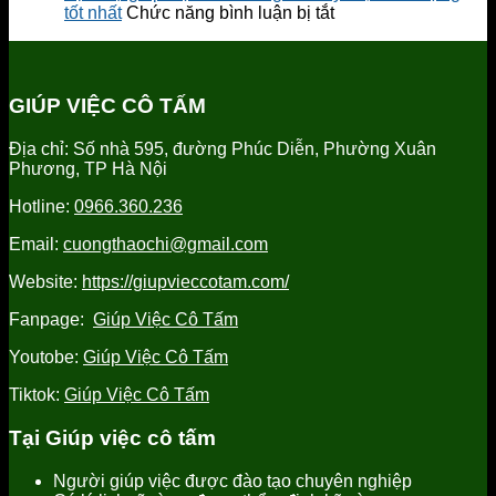
Hưng
giúp
gói
ở
ty
tốt nhất
Chức năng bình luận bị tắt
Yên
việc
dịch
Dịch
cung
tỉnh
vụ
vụ
cấp
Hưng
chăm
giúp
người
Yên
sóc
việc
giúp
GIÚP VIỆC CÔ TẤM
uy
người
tỉnh
việc
tín
già
Hưng
tỉnh
Địa chỉ: Số nhà 595, đường Phúc Diễn, Phường Xuân
tại
Yên
Hưng
Phương, TP Hà Nội
Hưng
uy
Yên
Yên
tín,
uy
Hotline:
0966.360.236
uy
chất
tín
tín
lượng
Email:
cuongthaochi@gmail.com
tốt
nhất
Website:
https://giupvieccotam.com/
Fanpage:
Giúp Việc Cô Tấm
Youtobe:
Giúp Việc Cô Tấm
Tiktok:
Giúp Việc Cô Tấm
Tại Giúp việc cô tấm
Người giúp việc được đào tạo chuyên nghiệp