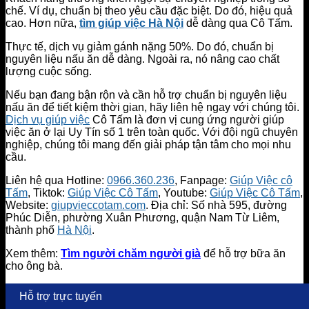
chế. Ví dụ, chuẩn bị theo yêu cầu đặc biệt. Do đó, hiệu quả
cao. Hơn nữa,
tìm giúp việc Hà Nội
dễ dàng qua Cô Tấm.
Thực tế, dịch vụ giảm gánh nặng 50%. Do đó, chuẩn bị
nguyên liệu nấu ăn dễ dàng. Ngoài ra, nó nâng cao chất
lượng cuộc sống.
Nếu bạn đang bận rộn và cần hỗ trợ chuẩn bị nguyên liệu
nấu ăn để tiết kiệm thời gian, hãy liên hệ ngay với chúng tôi.
Dịch vụ giúp việc
Cô Tấm là đơn vị cung ứng người giúp
việc ăn ở lại Uy Tín số 1 trên toàn quốc. Với đội ngũ chuyên
nghiệp, chúng tôi mang đến giải pháp tận tâm cho mọi nhu
cầu.
Liên hệ qua Hotline:
0966.360.236
, Fanpage:
Giúp Việc cô
Tấm
, Tiktok:
Giúp Việc Cô Tấm
, Youtube:
Giúp Việc Cô Tấm
,
Website:
giupvieccotam.com
. Địa chỉ: Số nhà 595, đường
Phúc Diễn, phường Xuân Phương, quận Nam Từ Liêm,
thành phố
Hà Nội
.
Xem thêm:
Tìm người chăm người già
để hỗ trợ bữa ăn
cho ông bà.
Hỗ trợ trực tuyến