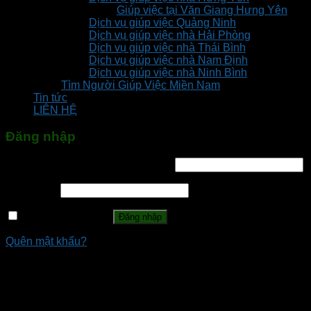
Giúp việc tại Văn Giang Hưng Yên
Dịch vụ giúp việc Quảng Ninh
Dịch vụ giúp việc nhà Hải Phòng
Dịch vụ giúp việc nhà Thái Bình
Dịch vụ giúp việc nhà Nam Định
Dịch vụ giúp việc nhà Ninh Bình
Tìm Người Giúp Việc Miền Nam
Tin tức
LIÊN HỆ
Đăng nhập
Tên tài khoản hoặc địa chỉ email
*
Mật khẩu
*
Ghi nhớ mật khẩu
Đăng nhập
Quên mật khẩu?