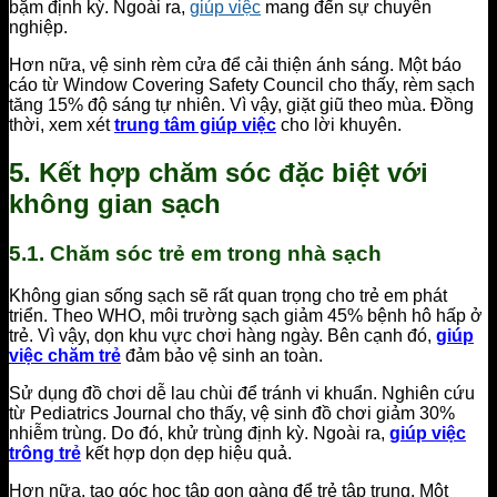
bặm định kỳ. Ngoài ra,
giúp việc
mang đến sự chuyên
nghiệp.
Hơn nữa, vệ sinh rèm cửa để cải thiện ánh sáng. Một báo
cáo từ Window Covering Safety Council cho thấy, rèm sạch
tăng 15% độ sáng tự nhiên. Vì vậy, giặt giũ theo mùa. Đồng
thời, xem xét
trung tâm giúp việc
cho lời khuyên.
5. Kết hợp chăm sóc đặc biệt với
không gian sạch
5.1. Chăm sóc trẻ em trong nhà sạch
Không gian sống sạch sẽ rất quan trọng cho trẻ em phát
triển. Theo WHO, môi trường sạch giảm 45% bệnh hô hấp ở
trẻ. Vì vậy, dọn khu vực chơi hàng ngày. Bên cạnh đó,
giúp
việc chăm trẻ
đảm bảo vệ sinh an toàn.
Sử dụng đồ chơi dễ lau chùi để tránh vi khuẩn. Nghiên cứu
từ Pediatrics Journal cho thấy, vệ sinh đồ chơi giảm 30%
nhiễm trùng. Do đó, khử trùng định kỳ. Ngoài ra,
giúp việc
trông trẻ
kết hợp dọn dẹp hiệu quả.
Hơn nữa, tạo góc học tập gọn gàng để trẻ tập trung. Một