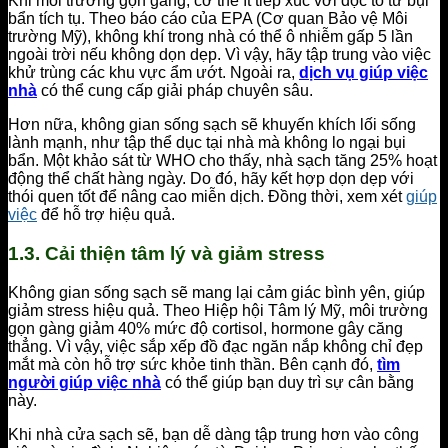
Khi môi trường gọn gàng, cơ thể ít tiếp xúc với độc tố từ bụi
bẩn tích tụ. Theo báo cáo của EPA (Cơ quan Bảo vệ Môi
trường Mỹ), không khí trong nhà có thể ô nhiễm gấp 5 lần
ngoài trời nếu không dọn dẹp. Vì vậy, hãy tập trung vào việc
khử trùng các khu vực ẩm ướt. Ngoài ra,
dịch vụ giúp việc
nhà
có thể cung cấp giải pháp chuyên sâu.
Hơn nữa, không gian sống sạch sẽ khuyến khích lối sống
lành mạnh, như tập thể dục tại nhà mà không lo ngại bụi
bẩn. Một khảo sát từ WHO cho thấy, nhà sạch tăng 25% hoạt
động thể chất hàng ngày. Do đó, hãy kết hợp dọn dẹp với
thói quen tốt để nâng cao miễn dịch. Đồng thời, xem xét
giúp
việc
để hỗ trợ hiệu quả.
1.3. Cải thiện tâm lý và giảm stress
Không gian sống sạch sẽ mang lại cảm giác bình yên, giúp
giảm stress hiệu quả. Theo Hiệp hội Tâm lý Mỹ, môi trường
gọn gàng giảm 40% mức độ cortisol, hormone gây căng
thẳng. Vì vậy, việc sắp xếp đồ đạc ngăn nắp không chỉ đẹp
mắt mà còn hỗ trợ sức khỏe tinh thần. Bên cạnh đó,
tìm
người giúp việc nhà
có thể giúp bạn duy trì sự cân bằng
này.
Khi nhà cửa sạch sẽ, bạn dễ dàng tập trung hơn vào công