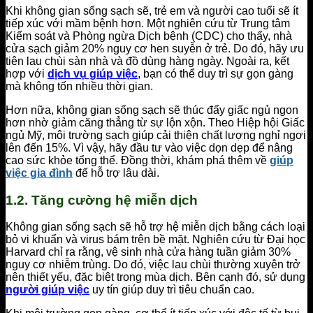
Khi không gian sống sạch sẽ, trẻ em và người cao tuổi sẽ ít
tiếp xúc với mầm bệnh hơn. Một nghiên cứu từ Trung tâm
Kiểm soát và Phòng ngừa Dịch bệnh (CDC) cho thấy, nhà
cửa sạch giảm 20% nguy cơ hen suyễn ở trẻ. Do đó, hãy ưu
tiên lau chùi sàn nhà và đồ dùng hàng ngày. Ngoài ra, kết
hợp với
dịch vụ giúp việc
, bạn có thể duy trì sự gọn gàng
mà không tốn nhiều thời gian.
Hơn nữa, không gian sống sạch sẽ thúc đẩy giấc ngủ ngon
hơn nhờ giảm căng thẳng từ sự lộn xộn. Theo Hiệp hội Giấc
ngủ Mỹ, môi trường sạch giúp cải thiện chất lượng nghỉ ngơi
lên đến 15%. Vì vậy, hãy đầu tư vào việc dọn dẹp để nâng
cao sức khỏe tổng thể. Đồng thời, khám phá thêm về
giúp
việc gia đình
để hỗ trợ lâu dài.
1.2. Tăng cường hệ miễn dịch
Không gian sống sạch sẽ hỗ trợ hệ miễn dịch bằng cách loại
bỏ vi khuẩn và virus bám trên bề mặt. Nghiên cứu từ Đại học
Harvard chỉ ra rằng, vệ sinh nhà cửa hàng tuần giảm 30%
nguy cơ nhiễm trùng. Do đó, việc lau chùi thường xuyên trở
nên thiết yếu, đặc biệt trong mùa dịch. Bên cạnh đó, sử dụng
người giúp việc
uy tín giúp duy trì tiêu chuẩn cao.