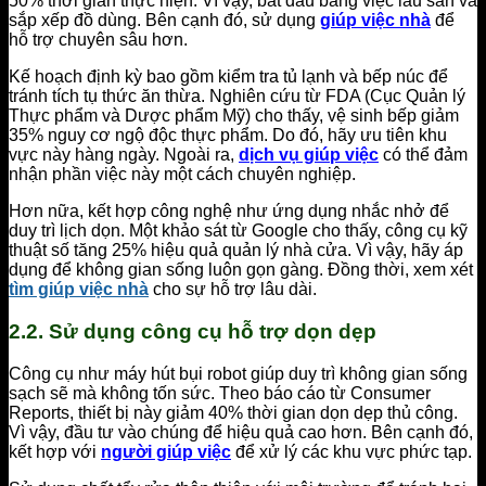
50% thời gian thực hiện. Vì vậy, bắt đầu bằng việc lau sàn và
sắp xếp đồ dùng. Bên cạnh đó, sử dụng
giúp việc nhà
để
hỗ trợ chuyên sâu hơn.
Kế hoạch định kỳ bao gồm kiểm tra tủ lạnh và bếp núc để
tránh tích tụ thức ăn thừa. Nghiên cứu từ FDA (Cục Quản lý
Thực phẩm và Dược phẩm Mỹ) cho thấy, vệ sinh bếp giảm
35% nguy cơ ngộ độc thực phẩm. Do đó, hãy ưu tiên khu
vực này hàng ngày. Ngoài ra,
dịch vụ giúp việc
có thể đảm
nhận phần việc này một cách chuyên nghiệp.
Hơn nữa, kết hợp công nghệ như ứng dụng nhắc nhở để
duy trì lịch dọn. Một khảo sát từ Google cho thấy, công cụ kỹ
thuật số tăng 25% hiệu quả quản lý nhà cửa. Vì vậy, hãy áp
dụng để không gian sống luôn gọn gàng. Đồng thời, xem xét
tìm giúp việc nhà
cho sự hỗ trợ lâu dài.
2.2. Sử dụng công cụ hỗ trợ dọn dẹp
Công cụ như máy hút bụi robot giúp duy trì không gian sống
sạch sẽ mà không tốn sức. Theo báo cáo từ Consumer
Reports, thiết bị này giảm 40% thời gian dọn dẹp thủ công.
Vì vậy, đầu tư vào chúng để hiệu quả cao hơn. Bên cạnh đó,
kết hợp với
người giúp việc
để xử lý các khu vực phức tạp.