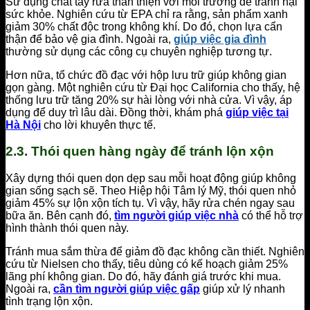
Sử dụng chất tẩy rửa thân thiện với môi trường để tránh hại
sức khỏe. Nghiên cứu từ EPA chỉ ra rằng, sản phẩm xanh
giảm 30% chất độc trong không khí. Do đó, chọn lựa cẩn
thận để bảo vệ gia đình. Ngoài ra,
giúp việc gia đình
thường sử dụng các công cụ chuyên nghiệp tương tự.
Hơn nữa, tổ chức đồ đạc với hộp lưu trữ giúp không gian
gọn gàng. Một nghiên cứu từ Đại học California cho thấy, hệ
thống lưu trữ tăng 20% sự hài lòng với nhà cửa. Vì vậy, áp
dụng để duy trì lâu dài. Đồng thời, khám phá
giúp việc tại
Hà Nội
cho lời khuyên thực tế.
2.3. Thói quen hàng ngày để tránh lộn xộn
Xây dựng thói quen dọn dẹp sau mỗi hoạt động giúp không
gian sống sạch sẽ. Theo Hiệp hội Tâm lý Mỹ, thói quen nhỏ
giảm 45% sự lộn xộn tích tụ. Vì vậy, hãy rửa chén ngay sau
bữa ăn. Bên cạnh đó,
tìm người giúp việc nhà
có thể hỗ trợ
hình thành thói quen này.
Tránh mua sắm thừa để giảm đồ đạc không cần thiết. Nghiên
cứu từ Nielsen cho thấy, tiêu dùng có kế hoạch giảm 25%
lãng phí không gian. Do đó, hãy đánh giá trước khi mua.
Ngoài ra,
cần tìm người giúp việc gấp
giúp xử lý nhanh
tình trạng lộn xộn.