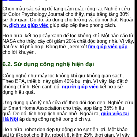
Chọn màu sắc sáng để tăng cảm giác rộng rãi. Nghiên cứu
từ Color Psychology Journal cho thấy, màu trắng tăng 30%
sự thư giãn. Do đó, áp dụng cho tường và đồ nội thất. Ngoài
ra,
dịch vụ giúp việc
giúp sắp xếp theo phong cách.
Hơn nữa, kết hợp cây xanh để lọc không khí. Một báo cáo từ
NASA cho thấy, cây cối giảm 20% chất độc trong nhà. Vì vậy,
đặt ở vị trí phù hợp. Đồng thời, xem xét
tìm giúp việc gấp
cho lời khuyên.
6.2. Sử dụng công nghệ hiện đại
Công nghệ như máy lọc không khí giữ không gian sạch.
Theo EPA, thiết bị này giảm 40% bụi mịn. Vì vậy, lắp đặt ở
phòng chính. Bên cạnh đó,
người giúp việc
kết hợp sử
dụng hiệu quả.
Ứng dụng quản lý nhà cửa để theo dõi dọn dẹp. Nghiên cứu
từ Smart Home Association cho thấy, app tăng 35% hiệu
quả. Do đó, tích hợp lịch nhắc nhở. Ngoài ra,
giúp việc tại
Hà Nội
áp dụng công nghệ trong dịch vụ.
Hơn nữa, robot dọn dẹp tự động cho sự tiện lợi. Một khảo
sát từ iRobot cho thấy, robot tiết kiệm 25% thời gian. Vì vậy,