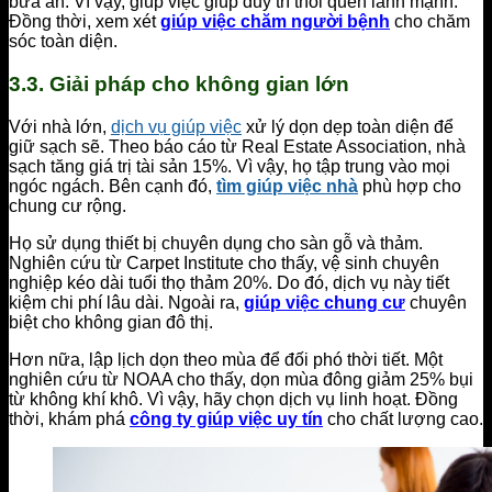
bữa ăn. Vì vậy, giúp việc giúp duy trì thói quen lành mạnh.
Đồng thời, xem xét
giúp việc chăm người bệnh
cho chăm
sóc toàn diện.
3.3. Giải pháp cho không gian lớn
Với nhà lớn,
dịch vụ giúp việc
xử lý dọn dẹp toàn diện để
giữ sạch sẽ. Theo báo cáo từ Real Estate Association, nhà
sạch tăng giá trị tài sản 15%. Vì vậy, họ tập trung vào mọi
ngóc ngách. Bên cạnh đó,
tìm giúp việc nhà
phù hợp cho
chung cư rộng.
Họ sử dụng thiết bị chuyên dụng cho sàn gỗ và thảm.
Nghiên cứu từ Carpet Institute cho thấy, vệ sinh chuyên
nghiệp kéo dài tuổi thọ thảm 20%. Do đó, dịch vụ này tiết
kiệm chi phí lâu dài. Ngoài ra,
giúp việc chung cư
chuyên
biệt cho không gian đô thị.
Hơn nữa, lập lịch dọn theo mùa để đối phó thời tiết. Một
nghiên cứu từ NOAA cho thấy, dọn mùa đông giảm 25% bụi
từ không khí khô. Vì vậy, hãy chọn dịch vụ linh hoạt. Đồng
thời, khám phá
công ty giúp việc uy tín
cho chất lượng cao.