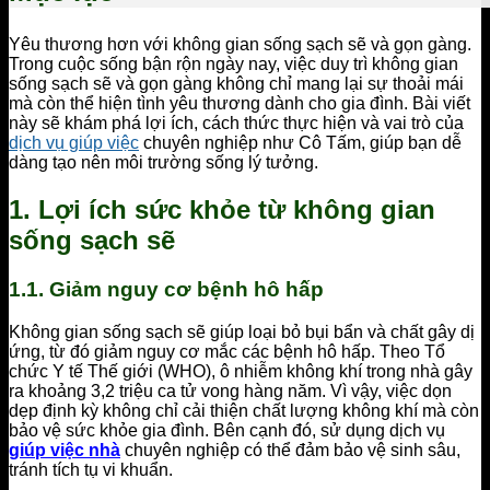
Yêu thương hơn với không gian sống sạch sẽ và gọn gàng.
Trong cuộc sống bận rộn ngày nay, việc duy trì không gian
sống sạch sẽ và gọn gàng không chỉ mang lại sự thoải mái
mà còn thể hiện tình yêu thương dành cho gia đình. Bài viết
này sẽ khám phá lợi ích, cách thức thực hiện và vai trò của
dịch vụ giúp việc
chuyên nghiệp như Cô Tấm, giúp bạn dễ
dàng tạo nên môi trường sống lý tưởng.
1. Lợi ích sức khỏe từ không gian
sống sạch sẽ
1.1. Giảm nguy cơ bệnh hô hấp
Không gian sống sạch sẽ giúp loại bỏ bụi bẩn và chất gây dị
ứng, từ đó giảm nguy cơ mắc các bệnh hô hấp. Theo Tổ
chức Y tế Thế giới (WHO), ô nhiễm không khí trong nhà gây
ra khoảng 3,2 triệu ca tử vong hàng năm. Vì vậy, việc dọn
dẹp định kỳ không chỉ cải thiện chất lượng không khí mà còn
bảo vệ sức khỏe gia đình. Bên cạnh đó, sử dụng dịch vụ
giúp việc nhà
chuyên nghiệp có thể đảm bảo vệ sinh sâu,
tránh tích tụ vi khuẩn.