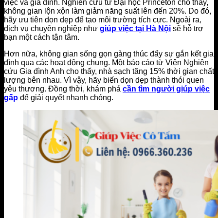
việc và gia đình. Nghiên cứu từ Đại học Princeton cho thấy,
không gian lộn xộn làm giảm năng suất lên đến 20%. Do đó,
hãy ưu tiên dọn dẹp để tạo môi trường tích cực. Ngoài ra,
dịch vụ chuyên nghiệp như
giúp việc tại Hà Nội
sẽ hỗ trợ
bạn một cách tận tâm.
Hơn nữa, không gian sống gọn gàng thúc đẩy sự gắn kết gia
đình qua các hoạt động chung. Một báo cáo từ Viện Nghiên
cứu Gia đình Anh cho thấy, nhà sạch tăng 15% thời gian chất
lượng bên nhau. Vì vậy, hãy biến dọn dẹp thành thói quen
yêu thương. Đồng thời, khám phá
cần tìm người giúp việc
gấp
để giải quyết nhanh chóng.