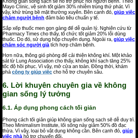
Không gian sống sạch sẽ hỗ trợ phục hồi người bệnh. Theo
Mayo Clinic, vệ sinh tốt giảm 30% nhiễm trùng thứ phát. Vì
vậy, khử trùng bề mặt thường xuyên. Bên cạnh đó,
giúp việc
chăm người bệnh
đảm bảo tiêu chuẩn y tế.
Sắp xếp thuốc men gọn gàng để dễ quản lý. Nghiên cứu từ
Pharmacy Times cho thấy, tổ chức tốt giảm 20% lỗi dùng
thuốc. Do đó, sử dụng hộp chuyên dụng. Ngoài ra,
giúp việc
chăm sóc người già
tích hợp chăm bệnh.
Hơn nữa, thông gió phòng để cải thiện không khí. Một khảo
sát từ Lung Association cho thấy, không khí sạch tăng 25%
tốc độ hồi phục. Vì vậy, mở cửa an toàn. Đồng thời, khám
phá
công ty giúp việc
cho hỗ trợ chuyên sâu.
6. Lời khuyên chuyên gia về không
gian sống lý tưởng
6.1. Áp dụng phong cách tối giản
Phong cách tối giản giúp không gian sống sạch sẽ dễ duy trì.
Theo Minimalism Institute, lối sống này giảm 50% đồ đạc
thừa. Vì vậy, loại bỏ vật dụng không cần. Bên cạnh đó,
giúp
việc nhà
hỗ trợ chuyển đổi.