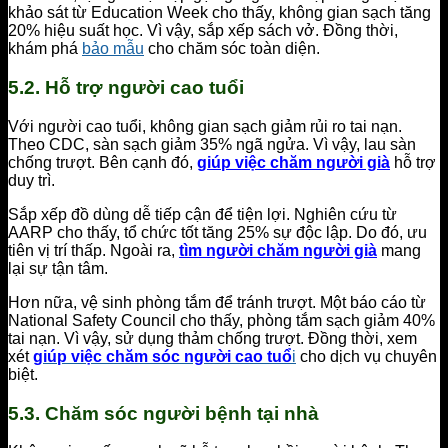
khảo sát từ Education Week cho thấy, không gian sạch tăng
20% hiệu suất học. Vì vậy, sắp xếp sách vở. Đồng thời,
khám phá
bảo mẫu
cho chăm sóc toàn diện.
5.2. Hỗ trợ người cao tuổi
Với người cao tuổi, không gian sạch giảm rủi ro tai nạn.
Theo CDC, sàn sạch giảm 35% ngã ngửa. Vì vậy, lau sàn
chống trượt. Bên cạnh đó,
giúp việc chăm người già
hỗ trợ
duy trì.
Sắp xếp đồ dùng dễ tiếp cận để tiện lợi. Nghiên cứu từ
AARP cho thấy, tổ chức tốt tăng 25% sự độc lập. Do đó, ưu
tiên vị trí thấp. Ngoài ra,
tìm người chăm người già
mang
lại sự tận tâm.
Hơn nữa, vệ sinh phòng tắm để tránh trượt. Một báo cáo từ
National Safety Council cho thấy, phòng tắm sạch giảm 40%
tai nạn. Vì vậy, sử dụng thảm chống trượt. Đồng thời, xem
xét
giúp việc chăm sóc người cao tuổ
i
cho dịch vụ chuyên
biệt.
5.3. Chăm sóc người bệnh tại nhà