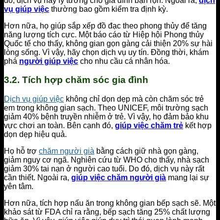
đó, dịch vụ này lý tưởng cho gia đình bận rộn. Ngoài ra,
dịch
vụ giúp việc
thường bao gồm kiểm tra định kỳ.
Hơn nữa, họ giúp sắp xếp đồ đạc theo phong thủy để tăng
năng lượng tích cực. Một báo cáo từ Hiệp hội Phong thủy
Quốc tế cho thấy, không gian gọn gàng cải thiện 20% sự hài
lòng sống. Vì vậy, hãy chọn dịch vụ uy tín. Đồng thời, khám
phá
người giúp việc
cho nhu cầu cá nhân hóa.
3.2. Tích hợp chăm sóc gia đình
Dịch vụ giúp việc
không chỉ dọn dẹp mà còn chăm sóc trẻ
em trong không gian sạch. Theo UNICEF, môi trường sạch
giảm 40% bệnh truyền nhiễm ở trẻ. Vì vậy, họ đảm bảo khu
vực chơi an toàn. Bên cạnh đó,
giúp việc chăm trẻ
kết hợp
dọn dẹp hiệu quả.
Họ hỗ trợ
chăm người già
bằng cách giữ nhà gọn gàng,
giảm nguy cơ ngã. Nghiên cứu từ WHO cho thấy, nhà sạch
giảm 30% tai nạn ở người cao tuổi. Do đó, dịch vụ này rất
cần thiết. Ngoài ra,
giúp việc chăm người già
mang lại sự
yên tâm.
Hơn nữa, tích hợp nấu ăn trong không gian bếp sạch sẽ. Một
khảo sát từ FDA chỉ ra rằng, bếp sạch tăng 25% chất lượng