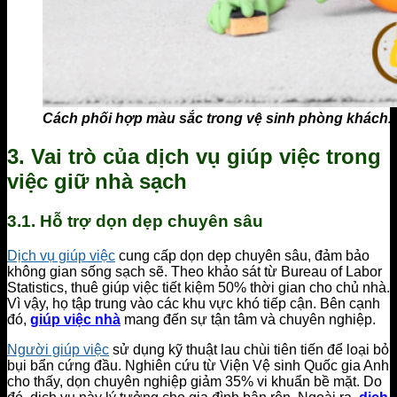
Cách phối hợp màu sắc trong vệ sinh phòng khách.
3. Vai trò của dịch vụ giúp việc trong
việc giữ nhà sạch
3.1. Hỗ trợ dọn dẹp chuyên sâu
Dịch vụ giúp việc
cung cấp dọn dẹp chuyên sâu, đảm bảo
không gian sống sạch sẽ. Theo khảo sát từ Bureau of Labor
Statistics, thuê giúp việc tiết kiệm 50% thời gian cho chủ nhà.
Vì vậy, họ tập trung vào các khu vực khó tiếp cận. Bên cạnh
đó,
giúp việc nhà
mang đến sự tận tâm và chuyên nghiệp.
Người giúp việc
sử dụng kỹ thuật lau chùi tiên tiến để loại bỏ
bụi bẩn cứng đầu. Nghiên cứu từ Viện Vệ sinh Quốc gia Anh
cho thấy, dọn chuyên nghiệp giảm 35% vi khuẩn bề mặt. Do