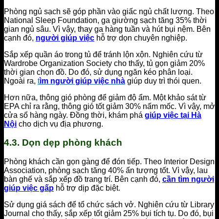
Phòng ngủ sạch sẽ góp phần vào giấc ngủ chất lượng. Theo
National Sleep Foundation, ga giường sạch tăng 35% thời
gian ngủ sâu. Vì vậy, thay ga hàng tuần và hút bụi nệm. Bên
cạnh đó,
người giúp việc
hỗ trợ dọn chuyên nghiệp.
Sắp xếp quần áo trong tủ để tránh lộn xộn. Nghiên cứu từ
Wardrobe Organization Society cho thấy, tủ gọn giảm 20%
thời gian chọn đồ. Do đó, sử dụng ngăn kéo phân loại.
Ngoài ra,
t
ìm người giúp việc nhà
giúp duy trì thói quen.
Hơn nữa, thông gió phòng để giảm độ ẩm. Một khảo sát từ
EPA chỉ ra rằng, thông gió tốt giảm 30% nấm mốc. Vì vậy, mở
cửa sổ hàng ngày. Đồng thời, khám phá
giúp việc tại Hà
Nội
cho dịch vụ địa phương.
4.3. Dọn dẹp phòng khách
Phòng khách cần gọn gàng để đón tiếp. Theo Interior Design
Association, phòng sạch tăng 40% ấn tượng tốt. Vì vậy, lau
bàn ghế và sắp xếp đồ trang trí. Bên cạnh đó,
cần tìm người
giúp việc gấp
hỗ trợ dịp đặc biệt.
Sử dụng giá sách để tổ chức sách vở. Nghiên cứu từ Library
Journal cho thấy, sắp xếp tốt giảm 25% bụi tích tụ. Do đó, bụi