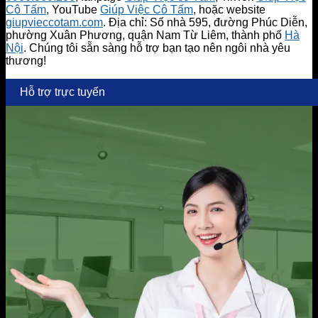
Cô Tấm
, YouTube
Giúp Việc Cô Tấm
, hoặc website
giupvieccotam.com
. Địa chỉ: Số nhà 595, đường Phúc Diễn,
phường Xuân Phương, quận Nam Từ Liêm, thành phố
Hà
Nội
. Chúng tôi sẵn sàng hỗ trợ bạn tạo nên ngôi nhà yêu
thương!
Hỗ trợ trực tuyến