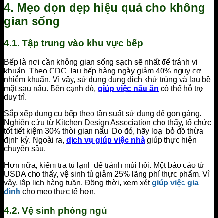
4. Mẹo dọn dẹp hiệu quả cho không
gian sống
4.1. Tập trung vào khu vực bếp
Bếp là nơi cần không gian sống sạch sẽ nhất để tránh vi
khuẩn. Theo CDC, lau bếp hàng ngày giảm 40% nguy cơ
nhiễm khuẩn. Vì vậy, sử dụng dung dịch khử trùng và lau bề
mặt sau nấu. Bên cạnh đó,
giúp việc nấu ăn
có thể hỗ trợ
duy trì.
Sắp xếp dụng cụ bếp theo tần suất sử dụng để gọn gàng.
Nghiên cứu từ Kitchen Design Association cho thấy, tổ chức
tốt tiết kiệm 30% thời gian nấu. Do đó, hãy loại bỏ đồ thừa
định kỳ. Ngoài ra,
dịch vụ giúp việc nhà
giúp thực hiện
chuyên sâu.
Hơn nữa, kiểm tra tủ lạnh để tránh mùi hôi. Một báo cáo từ
USDA cho thấy, vệ sinh tủ giảm 25% lãng phí thực phẩm. Vì
vậy, lập lịch hàng tuần. Đồng thời, xem xét
giúp việc gia
đình
cho mẹo thực tế hơn.
4.2. Vệ sinh phòng ngủ