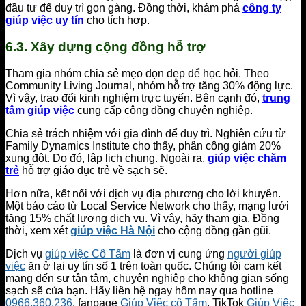
đầu tư để duy trì gọn gàng. Đồng thời, khám phá
công ty
giúp việc uy tín
cho tích hợp.
6.3. Xây dựng cộng đồng hỗ trợ
Tham gia nhóm chia sẻ mẹo dọn dẹp để học hỏi. Theo
Community Living Journal, nhóm hỗ trợ tăng 30% động lực.
Vì vậy, trao đổi kinh nghiệm trực tuyến. Bên cạnh đó,
trung
tâm giúp việc
cung cấp cộng đồng chuyên nghiệp.
Chia sẻ trách nhiệm với gia đình để duy trì. Nghiên cứu từ
Family Dynamics Institute cho thấy, phân công giảm 20%
xung đột. Do đó, lập lịch chung. Ngoài ra,
giúp việc chăm
trẻ
hỗ trợ giáo dục trẻ về sạch sẽ.
Hơn nữa, kết nối với dịch vụ địa phương cho lời khuyên.
Một báo cáo từ Local Service Network cho thấy, mạng lưới
tăng 15% chất lượng dịch vụ. Vì vậy, hãy tham gia. Đồng
thời, xem xét
giúp việc Hà Nội
cho cộng đồng gần gũi.
Dịch vụ
giúp việc Cô Tấm
là đơn vị cung ứng
người giúp
việc
ăn ở lại uy tín số 1 trên toàn quốc. Chúng tôi cam kết
mang đến sự tận tâm, chuyên nghiệp cho không gian sống
sạch sẽ của bạn. Hãy liên hệ ngay hôm nay qua hotline
0966.360.236
, fanpage
Giúp Việc cô Tấm
, TikTok
Giúp Việc